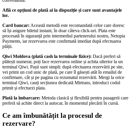
convenabilă.
Află ce opțiuni de plată ai la dispoziție și care sunt avantajele
lor.
Card bancar:
Această metodă este recomandată celor care doresc
să își asigure biletul instant, în doar câteva click-uri. Plata este
procesată în siguranță prin intermediul partenerului nostru, Netopia
Payments, iar rezervarea este confirmată imediat după efectuarea
plății.
Qiwi Moldova (plată cash la terminale fizice):
Dacă preferi să
plătești numerar, poți face rezervarea online și achita ulterior la un
terminal Qiwi. Pașii sunt simpli: după efectuarea rezervării pe site,
vei primi un cod unic de plată, pe care îl găsești atât în emailul de
confirmare, cât și pe pagina cu rezumatul rezervării. Mergi la orice
terminal Qiwi, cauți secțiunea dedicată Mirtrans, introduci codul
primit și efectuezi plata.
Plată la îmbarcare:
Metoda clasică și flexibilă pentru pasagerii care
preferă să achite direct la autocar, în momentul plecării în cursă.
Ce am îmbunătățit la procesul de
rezervare?