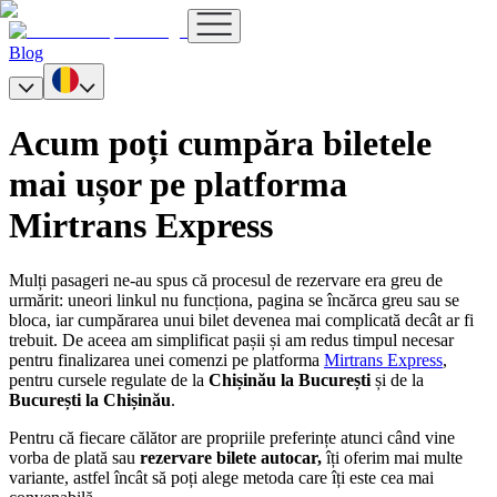
Blog
Acum poți cumpăra biletele
mai ușor pe platforma
Mirtrans Express
Mulți pasageri ne-au spus că procesul de rezervare era greu de
urmărit: uneori linkul nu funcționa, pagina se încărca greu sau se
bloca, iar cumpărarea unui bilet devenea mai complicată decât ar fi
trebuit. De aceea am simplificat pașii și am redus timpul necesar
pentru finalizarea unei comenzi pe platforma
Mirtrans Express
,
pentru cursele regulate de la
Chișinău la București
și de la
București la Chișinău
.
Pentru că fiecare călător are propriile preferințe atunci când vine
vorba de plată sau
rezervare bilete autocar,
îți oferim mai multe
variante, astfel încât să poți alege metoda care îți este cea mai