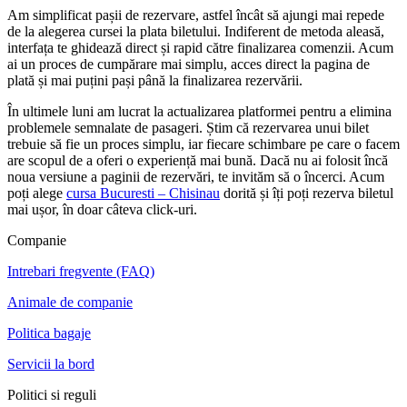
Am simplificat pașii de rezervare, astfel încât să ajungi mai repede
de la alegerea cursei la plata biletului. Indiferent de metoda aleasă,
interfața te ghidează direct și rapid către finalizarea comenzii. Acum
ai un proces de cumpărare mai simplu, acces direct la pagina de
plată și mai puțini pași până la finalizarea rezervării.
În ultimele luni am lucrat la actualizarea platformei pentru a elimina
problemele semnalate de pasageri. Știm că rezervarea unui bilet
trebuie să fie un proces simplu, iar fiecare schimbare pe care o facem
are scopul de a oferi o experiență mai bună. Dacă nu ai folosit încă
noua versiune a paginii de rezervări, te invităm să o încerci. Acum
poți alege
cursa Bucuresti – Chisinau
dorită și îți poți rezerva biletul
mai ușor, în doar câteva click-uri.
Companie
Intrebari fregvente (FAQ)
Animale de companie
Politica bagaje
Servicii la bord
Politici si reguli