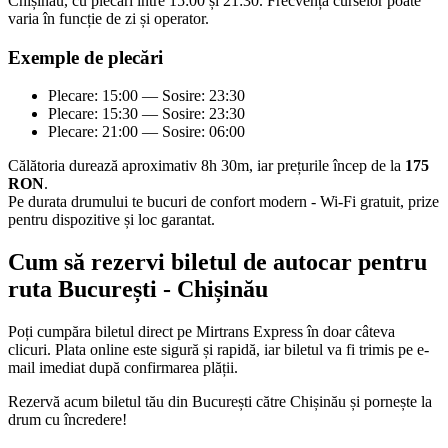
Chișinău, cu plecări între 15:00 și 21:30. Frecvența curselor poate
varia în funcție de zi și operator.
Exemple de plecări
Plecare: 15:00 — Sosire: 23:30
Plecare: 15:30 — Sosire: 23:30
Plecare: 21:00 — Sosire: 06:00
Călătoria durează aproximativ 8h 30m, iar prețurile încep de la
175
RON
.
Pe durata drumului te bucuri de confort modern - Wi-Fi gratuit, prize
pentru dispozitive și loc garantat.
Cum să rezervi biletul de autocar pentru
ruta București - Chișinău
Poți cumpăra biletul direct pe Mirtrans Express în doar câteva
clicuri. Plata online este sigură și rapidă, iar biletul va fi trimis pe e-
mail imediat după confirmarea plății.
Rezervă acum biletul tău din București către Chișinău și pornește la
drum cu încredere!