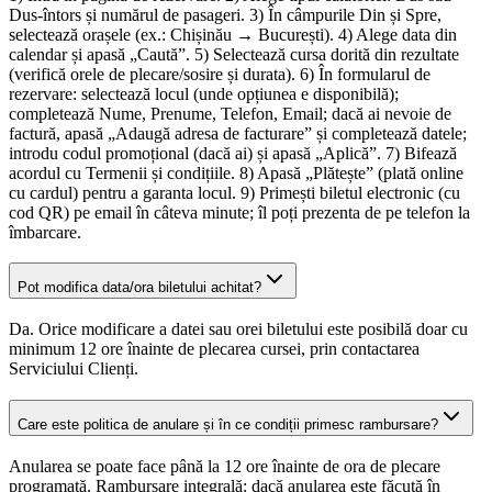
Dus-întors și numărul de pasageri. 3) În câmpurile Din și Spre,
selectează orașele (ex.: Chișinău → București). 4) Alege data din
calendar și apasă „Caută”. 5) Selectează cursa dorită din rezultate
(verifică orele de plecare/sosire și durata). 6) În formularul de
rezervare: selectează locul (unde opțiunea e disponibilă);
completează Nume, Prenume, Telefon, Email; dacă ai nevoie de
factură, apasă „Adaugă adresa de facturare” și completează datele;
introdu codul promoțional (dacă ai) și apasă „Aplică”. 7) Bifează
acordul cu Termenii și condițiile. 8) Apasă „Plătește” (plată online
cu cardul) pentru a garanta locul. 9) Primești biletul electronic (cu
cod QR) pe email în câteva minute; îl poți prezenta de pe telefon la
îmbarcare.
Pot modifica data/ora biletului achitat?
Da. Orice modificare a datei sau orei biletului este posibilă doar cu
minimum 12 ore înainte de plecarea cursei, prin contactarea
Serviciului Clienți.
Care este politica de anulare și în ce condiții primesc rambursare?
Anularea se poate face până la 12 ore înainte de ora de plecare
programată. Rambursare integrală: dacă anularea este făcută în