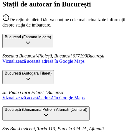
Stații de autocar în București
De reținut: biletul tău va conține cele mai actualizate informații
despre stația de îmbarcare.
București
(
Fantana Miorita
)
Șoseaua București-Ploiești, București 077190
București
Vizualizează această adresă în Google Maps
București
(
Autogara Filaret
)
str. Piata Garii Filaret 1
București
Vizualizează această adresă în Google Maps
București
(
Benzinaria Petrom Afumati (Centura)
)
Sos.Buc-Urziceni, Tarla 113, Parcela 444 2A, Afumați