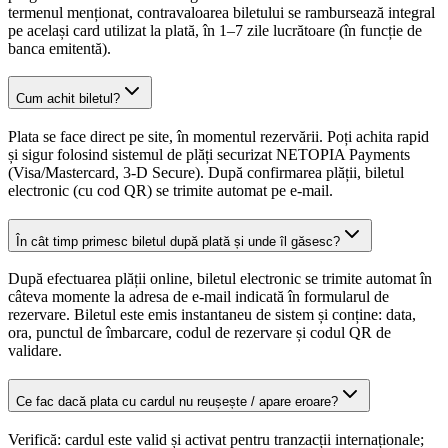
termenul menționat, contravaloarea biletului se rambursează integral
pe același card utilizat la plată, în 1–7 zile lucrătoare (în funcție de
banca emitentă).
Cum achit biletul?
Plata se face direct pe site, în momentul rezervării. Poți achita rapid
și sigur folosind sistemul de plăți securizat NETOPIA Payments
(Visa/Mastercard, 3-D Secure). După confirmarea plății, biletul
electronic (cu cod QR) se trimite automat pe e-mail.
În cât timp primesc biletul după plată și unde îl găsesc?
După efectuarea plății online, biletul electronic se trimite automat în
câteva momente la adresa de e-mail indicată în formularul de
rezervare. Biletul este emis instantaneu de sistem și conține: data,
ora, punctul de îmbarcare, codul de rezervare și codul QR de
validare.
Ce fac dacă plata cu cardul nu reușește / apare eroare?
Verifică: cardul este valid și activat pentru tranzacții internaționale;