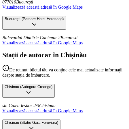
077010
București
Vizualizează această adresă în Google Maps
București
(
Parcare Hotel Horoscop
)
Bulevardul Dimitrie Cantemir 2
București
Vizualizează această adresă în Google Maps
Stații de autocar în Chișinău
De reținut: biletul tău va conține cele mai actualizate informații
despre stația de îmbarcare.
Chisinau
(
Autogara Creanga
)
str. Calea Iesilor 2/3
Chisinau
Vizualizează această adresă în Google Maps
Chisinau
(
Statie Gara Feroviara
)