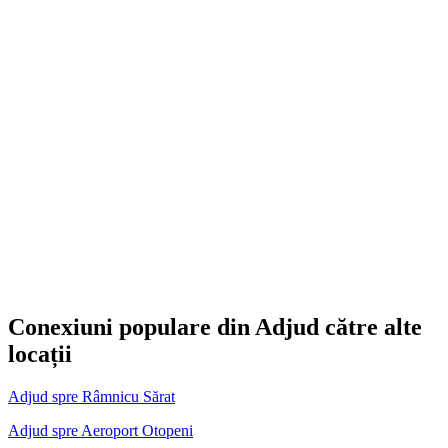
Conexiuni populare din Adjud către alte
locații
Adjud spre Râmnicu Sărat
Adjud spre Aeroport Otopeni