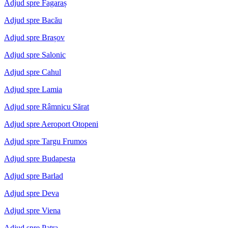
Adjud spre Fagaraș
Adjud spre Bacău
Adjud spre Brașov
Adjud spre Salonic
Adjud spre Cahul
Adjud spre Lamia
Adjud spre Râmnicu Sărat
Adjud spre Aeroport Otopeni
Adjud spre Targu Frumos
Adjud spre Budapesta
Adjud spre Barlad
Adjud spre Deva
Adjud spre Viena
Adjud spre Patra