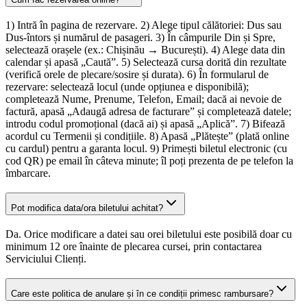
1) Intră în pagina de rezervare. 2) Alege tipul călătoriei: Dus sau
Dus-întors și numărul de pasageri. 3) În câmpurile Din și Spre,
selectează orașele (ex.: Chișinău → București). 4) Alege data din
calendar și apasă „Caută”. 5) Selectează cursa dorită din rezultate
(verifică orele de plecare/sosire și durata). 6) În formularul de
rezervare: selectează locul (unde opțiunea e disponibilă);
completează Nume, Prenume, Telefon, Email; dacă ai nevoie de
factură, apasă „Adaugă adresa de facturare” și completează datele;
introdu codul promoțional (dacă ai) și apasă „Aplică”. 7) Bifează
acordul cu Termenii și condițiile. 8) Apasă „Plătește” (plată online
cu cardul) pentru a garanta locul. 9) Primești biletul electronic (cu
cod QR) pe email în câteva minute; îl poți prezenta de pe telefon la
îmbarcare.
Pot modifica data/ora biletului achitat?
Da. Orice modificare a datei sau orei biletului este posibilă doar cu
minimum 12 ore înainte de plecarea cursei, prin contactarea
Serviciului Clienți.
Care este politica de anulare și în ce condiții primesc rambursare?