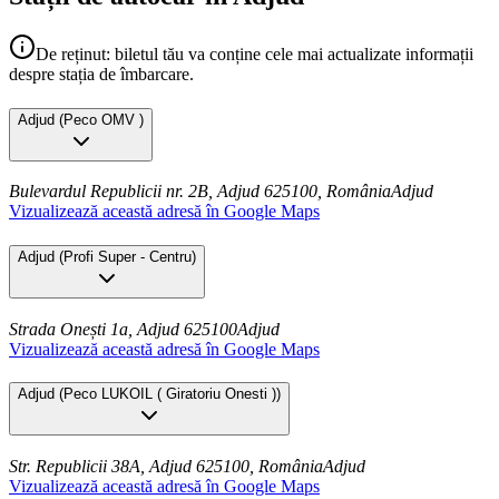
De reținut: biletul tău va conține cele mai actualizate informații
despre stația de îmbarcare.
Adjud
(
Peco OMV
)
Bulevardul Republicii nr. 2B, Adjud 625100, România
Adjud
Vizualizează această adresă în Google Maps
Adjud
(
Profi Super - Centru
)
Strada Onești 1a, Adjud 625100
Adjud
Vizualizează această adresă în Google Maps
Adjud
(
Peco LUKOIL ( Giratoriu Onesti )
)
Str. Republicii 38A, Adjud 625100, România
Adjud
Vizualizează această adresă în Google Maps