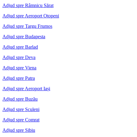
Adjud spre Râmnicu Sărat
Adjud spre Aeroport Otopeni
Adjud spre Targu Frumos
Adjud spre Budapesta
Adjud spre Barlad
Adjud spre Deva
Adjud spre Viena
Adjud spre Patra
Adjud spre Aeroport Iași
Adjud spre Buzău
Adjud spre Sculeni
Adjud spre Comrat
Adjud spre Sibiu