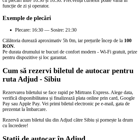
cu plecări între 16:30 și 16:30. Frecvența curselor poate varia în
funcție de zi și operator.
Exemple de plecări
Plecare: 16:30 — Sosire: 21:30
Călătoria durează aproximativ 5h 0m, iar prețurile încep de la
100
RON
.
Pe durata drumului te bucuri de confort modern - Wi-Fi gratuit, prize
pentru dispozitive și loc garantat.
Cum să rezervi biletul de autocar pentru
ruta Adjud - Sibiu
Rezervarea biletului se face rapid pe Mirtrans Express. Alege data,
verifică disponibilitatea și finalizează plata online prin card, Google
Pay sau Apple Pay. Vei primi biletul electronic pe e-mail, gata de
prezentat la îmbarcare.
Rezervă acum biletul tău din Adjud către Sibiu și pornește la drum
cu încredere!
Stații de autocar în Adjud