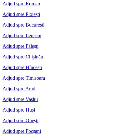
Adjud spre Roman
Adjud spre Ploiești
Adjud spre București
Adjud spre Leușeni
Adjud spre Fălești
Adjud spre Chișinău
Adjud spre Hîncești
Adjud spre Timisoara
Adjud spre Arad
Adjud spre Vaslui
Adjud spre Huși
Adjud spre Onești
Adjud spre Focșani