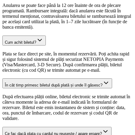
Anularea se poate face până la 12 ore înainte de ora de plecare
programată. Rambursare integrală: dacă anularea este făcută în
termenul menționat, contravaloarea biletului se rambursează integral
pe același card utilizat la plată, în 1–7 zile lucrătoare (în funcție de
banca emitentă).
Cum achit biletul?
Plata se face direct pe site, în momentul rezervării. Poți achita rapid
și sigur folosind sistemul de plăți securizat NETOPIA Payments
(Visa/Mastercard, 3-D Secure). După confirmarea plății, biletul
electronic (cu cod QR) se trimite automat pe e-mail.
În cât timp primesc biletul după plată și unde îl găsesc?
După efectuarea plății online, biletul electronic se trimite automat în
câteva momente la adresa de e-mail indicată în formularul de
rezervare. Biletul este emis instantaneu de sistem și conține: data,
ora, punctul de îmbarcare, codul de rezervare și codul QR de
validare.
Ce fac dacă plata cu cardul nu reușește / apare eroare?