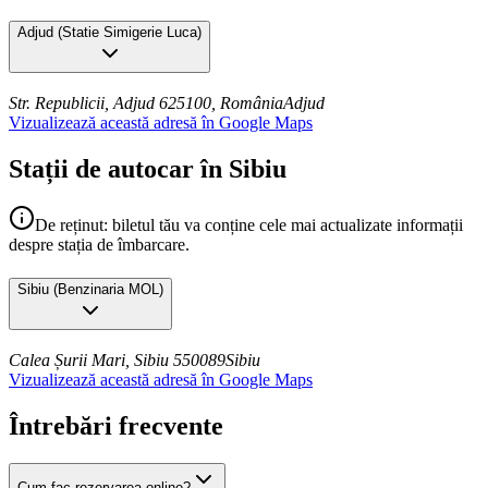
Adjud
(
Statie Simigerie Luca
)
Str. Republicii, Adjud 625100, România
Adjud
Vizualizează această adresă în Google Maps
Stații de autocar în Sibiu
De reținut: biletul tău va conține cele mai actualizate informații
despre stația de îmbarcare.
Sibiu
(
Benzinaria MOL
)
Calea Șurii Mari, Sibiu 550089
Sibiu
Vizualizează această adresă în Google Maps
Întrebări frecvente
Cum fac rezervarea online?