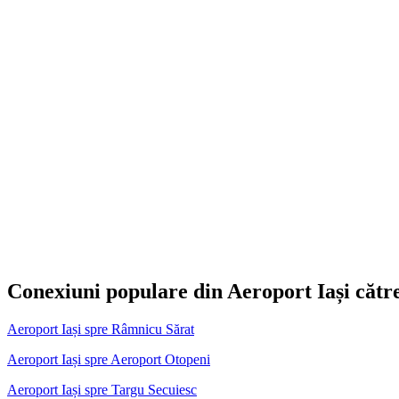
Conexiuni populare din Aeroport Iași către 
Aeroport Iași spre Râmnicu Sărat
Aeroport Iași spre Aeroport Otopeni
Aeroport Iași spre Targu Secuiesc