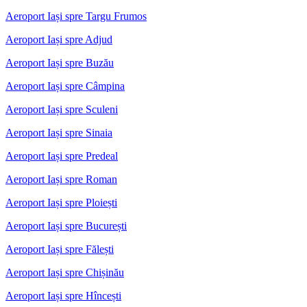
Aeroport Iași spre Targu Frumos
Aeroport Iași spre Adjud
Aeroport Iași spre Buzău
Aeroport Iași spre Câmpina
Aeroport Iași spre Sculeni
Aeroport Iași spre Sinaia
Aeroport Iași spre Predeal
Aeroport Iași spre Roman
Aeroport Iași spre Ploiești
Aeroport Iași spre București
Aeroport Iași spre Fălești
Aeroport Iași spre Chișinău
Aeroport Iași spre Hîncești