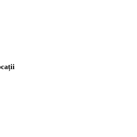
cații