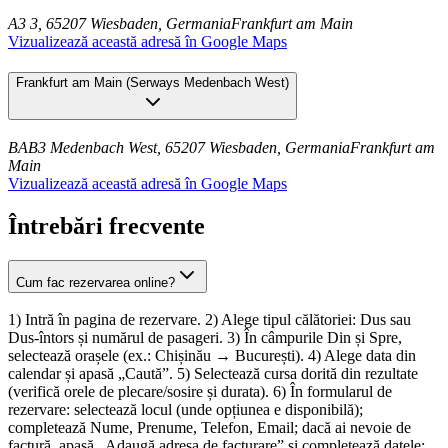
A3 3, 65207 Wiesbaden, Germania
Frankfurt am Main
Vizualizează această adresă în Google Maps
Frankfurt am Main
(
Serways Medenbach West
)
BAB3 Medenbach West, 65207 Wiesbaden, Germania
Frankfurt am
Main
Vizualizează această adresă în Google Maps
Întrebări frecvente
Cum fac rezervarea online?
1) Intră în pagina de rezervare. 2) Alege tipul călătoriei: Dus sau
Dus-întors și numărul de pasageri. 3) În câmpurile Din și Spre,
selectează orașele (ex.: Chișinău → București). 4) Alege data din
calendar și apasă „Caută”. 5) Selectează cursa dorită din rezultate
(verifică orele de plecare/sosire și durata). 6) În formularul de
rezervare: selectează locul (unde opțiunea e disponibilă);
completează Nume, Prenume, Telefon, Email; dacă ai nevoie de
factură, apasă „Adaugă adresa de facturare” și completează datele;