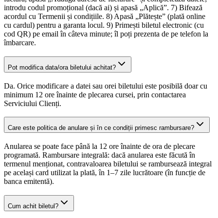
introdu codul promoțional (dacă ai) și apasă „Aplică”. 7) Bifează
acordul cu Termenii și condițiile. 8) Apasă „Plătește” (plată online
cu cardul) pentru a garanta locul. 9) Primești biletul electronic (cu
cod QR) pe email în câteva minute; îl poți prezenta de pe telefon la
îmbarcare.
Pot modifica data/ora biletului achitat?
Da. Orice modificare a datei sau orei biletului este posibilă doar cu
minimum 12 ore înainte de plecarea cursei, prin contactarea
Serviciului Clienți.
Care este politica de anulare și în ce condiții primesc rambursare?
Anularea se poate face până la 12 ore înainte de ora de plecare
programată. Rambursare integrală: dacă anularea este făcută în
termenul menționat, contravaloarea biletului se rambursează integral
pe același card utilizat la plată, în 1–7 zile lucrătoare (în funcție de
banca emitentă).
Cum achit biletul?