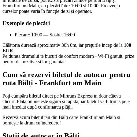
În funcție de cursă, pot exista plecări zilnice pe ruta Bălți și
Frankfurt am Main, cu plecări între 10:00 și 10:00. Frecvența
curselor poate varia în funcție de zi și operator.
Exemple de plecări
Plecare: 10:00 — Sosire: 16:00
Călătoria durează aproximativ 30h 0m, iar prețurile încep de la
100
EUR
.
Pe durata drumului te bucuri de confort modern - Wi-Fi gratuit, prize
pentru dispozitive și loc garantat.
Cum să rezervi biletul de autocar pentru
ruta Bălți - Frankfurt am Main
Poți cumpăra biletul direct pe Mirtrans Express în doar câteva
clicuri. Plata online este sigură și rapidă, iar biletul va fi trimis pe e-
mail imediat după confirmarea plății.
Rezervă acum biletul tău din Bălți către Frankfurt am Main și
pornește la drum cu încredere!
Stații de autocar în Bălți