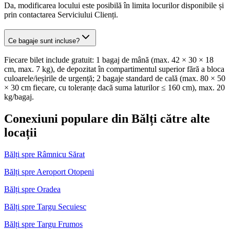
Da, modificarea locului este posibilă în limita locurilor disponibile și
prin contactarea Serviciului Clienți.
Ce bagaje sunt incluse?
Fiecare bilet include gratuit: 1 bagaj de mână (max. 42 × 30 × 18
cm, max. 7 kg), de depozitat în compartimentul superior fără a bloca
culoarele/ieșirile de urgență; 2 bagaje standard de cală (max. 80 × 50
× 30 cm fiecare, cu toleranțe dacă suma laturilor ≤ 160 cm), max. 20
kg/bagaj.
Conexiuni populare din Bălți către alte
locații
Bălți spre Râmnicu Sărat
Bălți spre Aeroport Otopeni
Bălți spre Oradea
Bălți spre Targu Secuiesc
Bălți spre Targu Frumos