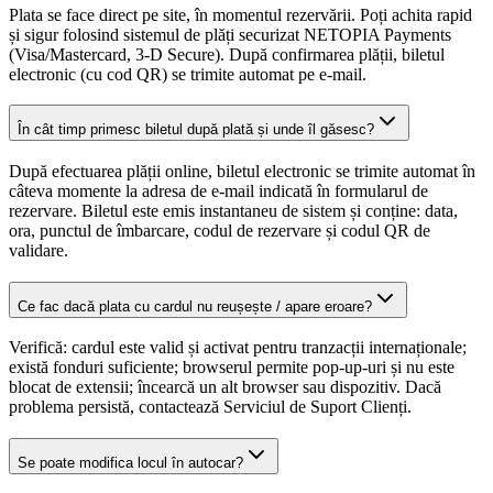
Plata se face direct pe site, în momentul rezervării. Poți achita rapid
și sigur folosind sistemul de plăți securizat NETOPIA Payments
(Visa/Mastercard, 3-D Secure). După confirmarea plății, biletul
electronic (cu cod QR) se trimite automat pe e-mail.
În cât timp primesc biletul după plată și unde îl găsesc?
După efectuarea plății online, biletul electronic se trimite automat în
câteva momente la adresa de e-mail indicată în formularul de
rezervare. Biletul este emis instantaneu de sistem și conține: data,
ora, punctul de îmbarcare, codul de rezervare și codul QR de
validare.
Ce fac dacă plata cu cardul nu reușește / apare eroare?
Verifică: cardul este valid și activat pentru tranzacții internaționale;
există fonduri suficiente; browserul permite pop-up-uri și nu este
blocat de extensii; încearcă un alt browser sau dispozitiv. Dacă
problema persistă, contactează Serviciul de Suport Clienți.
Se poate modifica locul în autocar?