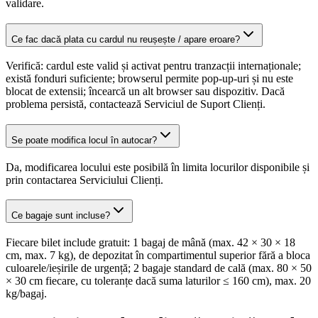
validare.
Ce fac dacă plata cu cardul nu reușește / apare eroare?
Verifică: cardul este valid și activat pentru tranzacții internaționale;
există fonduri suficiente; browserul permite pop-up-uri și nu este
blocat de extensii; încearcă un alt browser sau dispozitiv. Dacă
problema persistă, contactează Serviciul de Suport Clienți.
Se poate modifica locul în autocar?
Da, modificarea locului este posibilă în limita locurilor disponibile și
prin contactarea Serviciului Clienți.
Ce bagaje sunt incluse?
Fiecare bilet include gratuit: 1 bagaj de mână (max. 42 × 30 × 18
cm, max. 7 kg), de depozitat în compartimentul superior fără a bloca
culoarele/ieșirile de urgență; 2 bagaje standard de cală (max. 80 × 50
× 30 cm fiecare, cu toleranțe dacă suma laturilor ≤ 160 cm), max. 20
kg/bagaj.