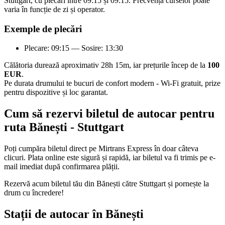
Stuttgart, cu plecări între 09:15 și 09:15. Frecvența curselor poate
varia în funcție de zi și operator.
Exemple de plecări
Plecare: 09:15 — Sosire: 13:30
Călătoria durează aproximativ 28h 15m, iar prețurile încep de la
100
EUR
.
Pe durata drumului te bucuri de confort modern - Wi-Fi gratuit, prize
pentru dispozitive și loc garantat.
Cum să rezervi biletul de autocar pentru
ruta Bănești - Stuttgart
Poți cumpăra biletul direct pe Mirtrans Express în doar câteva
clicuri. Plata online este sigură și rapidă, iar biletul va fi trimis pe e-
mail imediat după confirmarea plății.
Rezervă acum biletul tău din Bănești către Stuttgart și pornește la
drum cu încredere!
Stații de autocar în Bănești