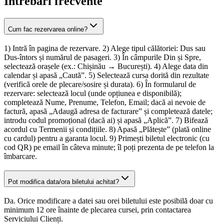
Întrebări frecvente
Cum fac rezervarea online?
1) Intră în pagina de rezervare. 2) Alege tipul călătoriei: Dus sau
Dus-întors și numărul de pasageri. 3) În câmpurile Din și Spre,
selectează orașele (ex.: Chișinău → București). 4) Alege data din
calendar și apasă „Caută”. 5) Selectează cursa dorită din rezultate
(verifică orele de plecare/sosire și durata). 6) În formularul de
rezervare: selectează locul (unde opțiunea e disponibilă);
completează Nume, Prenume, Telefon, Email; dacă ai nevoie de
factură, apasă „Adaugă adresa de facturare” și completează datele;
introdu codul promoțional (dacă ai) și apasă „Aplică”. 7) Bifează
acordul cu Termenii și condițiile. 8) Apasă „Plătește” (plată online
cu cardul) pentru a garanta locul. 9) Primești biletul electronic (cu
cod QR) pe email în câteva minute; îl poți prezenta de pe telefon la
îmbarcare.
Pot modifica data/ora biletului achitat?
Da. Orice modificare a datei sau orei biletului este posibilă doar cu
minimum 12 ore înainte de plecarea cursei, prin contactarea
Serviciului Clienți.