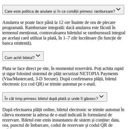
Care este politica de anulare și în ce condiții primesc rambursare?
Anularea se poate face până la 12 ore înainte de ora de plecare
programată. Rambursare integrală: dacă anularea este făcută în
termenul menționat, contravaloarea biletului se rambursează integral
pe același card utilizat la plată, în 1–7 zile lucrătoare (în funcție de
banca emitentă).
Cum achit biletul?
Plata se face direct pe site, în momentul rezervării. Poți achita rapid
și sigur folosind sistemul de plăți securizat NETOPIA Payments
(Visa/Mastercard, 3-D Secure). După confirmarea plății, biletul
electronic (cu cod QR) se trimite automat pe e-mail.
În cât timp primesc biletul după plată și unde îl găsesc?
După efectuarea plății online, biletul electronic se trimite automat în
câteva momente la adresa de e-mail indicată în formularul de
rezervare. Biletul este emis instantaneu de sistem și conține: data,
ora, punctul de îmbarcare, codul de rezervare și codul QR de