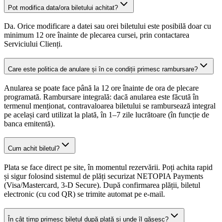
Pot modifica data/ora biletului achitat?
Da. Orice modificare a datei sau orei biletului este posibilă doar cu
minimum 12 ore înainte de plecarea cursei, prin contactarea
Serviciului Clienți.
Care este politica de anulare și în ce condiții primesc rambursare?
Anularea se poate face până la 12 ore înainte de ora de plecare
programată. Rambursare integrală: dacă anularea este făcută în
termenul menționat, contravaloarea biletului se rambursează integral
pe același card utilizat la plată, în 1–7 zile lucrătoare (în funcție de
banca emitentă).
Cum achit biletul?
Plata se face direct pe site, în momentul rezervării. Poți achita rapid
și sigur folosind sistemul de plăți securizat NETOPIA Payments
(Visa/Mastercard, 3-D Secure). După confirmarea plății, biletul
electronic (cu cod QR) se trimite automat pe e-mail.
În cât timp primesc biletul după plată și unde îl găsesc?