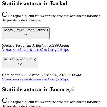
Stații de autocar în Barlad
De reținut: biletul tău va conține cele mai actualizate informații
despre stația de îmbarcare.
Barlad
(
Petrom, Dacia Service
)
Șoseaua Tecuciului 3, Bârlad 731199
Barlad
Vizualizează această adresă în Google Maps
Barlad
(
Petrom, Simila
)
Com.Zorleni RO, Strada Europei 28, 737638
Barlad
Vizualizează această adresă în Google Maps
Stații de autocar în București
De reținut: biletul tău va conține cele mai actualizate informații
despre stația de îmbarcare.