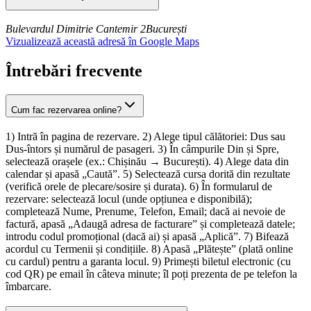
Bulevardul Dimitrie Cantemir 2
București
Vizualizează această adresă în Google Maps
Întrebări frecvente
Cum fac rezervarea online?
1) Intră în pagina de rezervare. 2) Alege tipul călătoriei: Dus sau
Dus-întors și numărul de pasageri. 3) În câmpurile Din și Spre,
selectează orașele (ex.: Chișinău → București). 4) Alege data din
calendar și apasă „Caută”. 5) Selectează cursa dorită din rezultate
(verifică orele de plecare/sosire și durata). 6) În formularul de
rezervare: selectează locul (unde opțiunea e disponibilă);
completează Nume, Prenume, Telefon, Email; dacă ai nevoie de
factură, apasă „Adaugă adresa de facturare” și completează datele;
introdu codul promoțional (dacă ai) și apasă „Aplică”. 7) Bifează
acordul cu Termenii și condițiile. 8) Apasă „Plătește” (plată online
cu cardul) pentru a garanta locul. 9) Primești biletul electronic (cu
cod QR) pe email în câteva minute; îl poți prezenta de pe telefon la
îmbarcare.