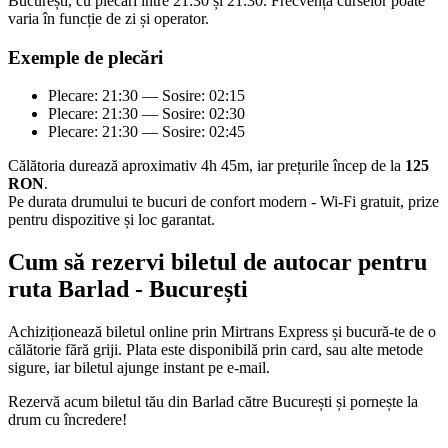
București, cu plecări între 21:30 și 21:30. Frecvența curselor poate
varia în funcție de zi și operator.
Exemple de plecări
Plecare: 21:30 — Sosire: 02:15
Plecare: 21:30 — Sosire: 02:30
Plecare: 21:30 — Sosire: 02:45
Călătoria durează aproximativ 4h 45m, iar prețurile încep de la
125
RON
.
Pe durata drumului te bucuri de confort modern - Wi-Fi gratuit, prize
pentru dispozitive și loc garantat.
Cum să rezervi biletul de autocar pentru
ruta Barlad - București
Achiziționează biletul online prin Mirtrans Express și bucură-te de o
călătorie fără griji. Plata este disponibilă prin card, sau alte metode
sigure, iar biletul ajunge instant pe e-mail.
Rezervă acum biletul tău din Barlad către București și pornește la
drum cu încredere!