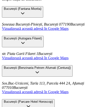
București
(
Fantana Miorita
)
Șoseaua București-Ploiești, București 077190
București
Vizualizează această adresă în Google Maps
București
(
Autogara Filaret
)
str. Piata Garii Filaret 1
București
Vizualizează această adresă în Google Maps
București
(
Benzinaria Petrom Afumati (Centura)
)
Sos.Buc-Urziceni, Tarla 113, Parcela 444 2A, Afumați
077010
București
Vizualizează această adresă în Google Maps
București
(
Parcare Hotel Horoscop
)