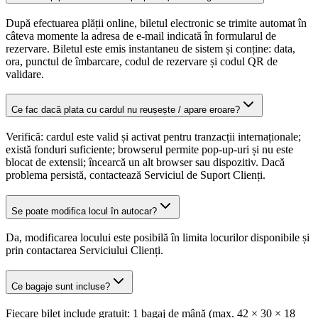
După efectuarea plății online, biletul electronic se trimite automat în
câteva momente la adresa de e-mail indicată în formularul de
rezervare. Biletul este emis instantaneu de sistem și conține: data,
ora, punctul de îmbarcare, codul de rezervare și codul QR de
validare.
Ce fac dacă plata cu cardul nu reușește / apare eroare?
Verifică: cardul este valid și activat pentru tranzacții internaționale;
există fonduri suficiente; browserul permite pop-up-uri și nu este
blocat de extensii; încearcă un alt browser sau dispozitiv. Dacă
problema persistă, contactează Serviciul de Suport Clienți.
Se poate modifica locul în autocar?
Da, modificarea locului este posibilă în limita locurilor disponibile și
prin contactarea Serviciului Clienți.
Ce bagaje sunt incluse?
Fiecare bilet include gratuit: 1 bagaj de mână (max. 42 × 30 × 18