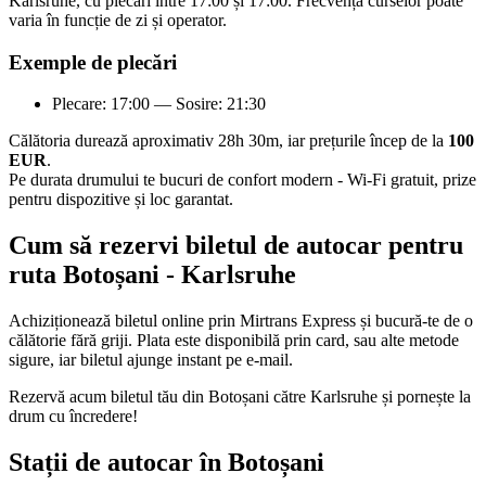
Karlsruhe, cu plecări între 17:00 și 17:00. Frecvența curselor poate
varia în funcție de zi și operator.
Exemple de plecări
Plecare: 17:00 — Sosire: 21:30
Călătoria durează aproximativ 28h 30m, iar prețurile încep de la
100
EUR
.
Pe durata drumului te bucuri de confort modern - Wi-Fi gratuit, prize
pentru dispozitive și loc garantat.
Cum să rezervi biletul de autocar pentru
ruta Botoșani - Karlsruhe
Achiziționează biletul online prin Mirtrans Express și bucură-te de o
călătorie fără griji. Plata este disponibilă prin card, sau alte metode
sigure, iar biletul ajunge instant pe e-mail.
Rezervă acum biletul tău din Botoșani către Karlsruhe și pornește la
drum cu încredere!
Stații de autocar în Botoșani