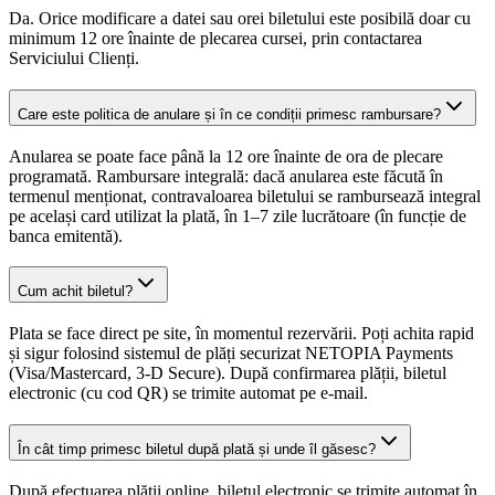
Da. Orice modificare a datei sau orei biletului este posibilă doar cu
minimum 12 ore înainte de plecarea cursei, prin contactarea
Serviciului Clienți.
Care este politica de anulare și în ce condiții primesc rambursare?
Anularea se poate face până la 12 ore înainte de ora de plecare
programată. Rambursare integrală: dacă anularea este făcută în
termenul menționat, contravaloarea biletului se rambursează integral
pe același card utilizat la plată, în 1–7 zile lucrătoare (în funcție de
banca emitentă).
Cum achit biletul?
Plata se face direct pe site, în momentul rezervării. Poți achita rapid
și sigur folosind sistemul de plăți securizat NETOPIA Payments
(Visa/Mastercard, 3-D Secure). După confirmarea plății, biletul
electronic (cu cod QR) se trimite automat pe e-mail.
În cât timp primesc biletul după plată și unde îl găsesc?
După efectuarea plății online, biletul electronic se trimite automat în