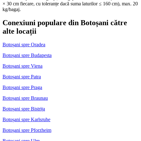
× 30 cm fiecare, cu toleranțe dacă suma laturilor ≤ 160 cm), max. 20
kg/bagaj.
Conexiuni populare din Botoșani către
alte locații
Botoșani spre Oradea
Botoșani spre Budapesta
Botoșani spre Viena
Botoșani spre Patra
Botoșani spre Praga
Botoșani spre Braunau
Botoșani spre Bistrița
Botoșani spre Karlsruhe
Botoșani spre Pforzheim
Botoșani spre Ulm