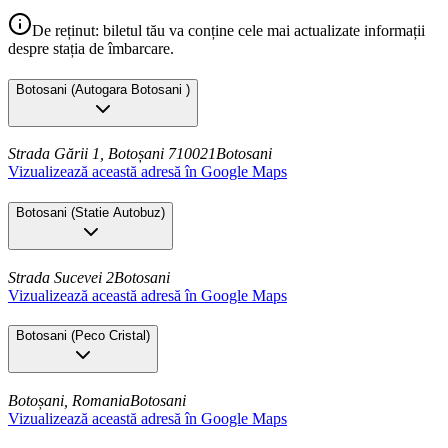
De reținut: biletul tău va conține cele mai actualizate informații
despre stația de îmbarcare.
Botosani
(
Autogara Botosani
)
Strada Gării 1, Botoșani 710021
Botosani
Vizualizează această adresă în Google Maps
Botosani
(
Statie Autobuz
)
Strada Sucevei 2
Botosani
Vizualizează această adresă în Google Maps
Botosani
(
Peco Cristal
)
Botoșani, Romania
Botosani
Vizualizează această adresă în Google Maps