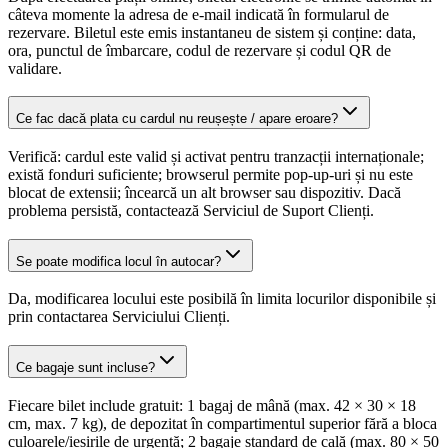
câteva momente la adresa de e-mail indicată în formularul de
rezervare. Biletul este emis instantaneu de sistem și conține: data,
ora, punctul de îmbarcare, codul de rezervare și codul QR de
validare.
Ce fac dacă plata cu cardul nu reușește / apare eroare?
Verifică: cardul este valid și activat pentru tranzacții internaționale;
există fonduri suficiente; browserul permite pop-up-uri și nu este
blocat de extensii; încearcă un alt browser sau dispozitiv. Dacă
problema persistă, contactează Serviciul de Suport Clienți.
Se poate modifica locul în autocar?
Da, modificarea locului este posibilă în limita locurilor disponibile și
prin contactarea Serviciului Clienți.
Ce bagaje sunt incluse?
Fiecare bilet include gratuit: 1 bagaj de mână (max. 42 × 30 × 18
cm, max. 7 kg), de depozitat în compartimentul superior fără a bloca
culoarele/ieșirile de urgență; 2 bagaje standard de cală (max. 80 × 50