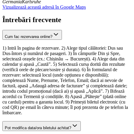
Germania
Karlsruhe
Vizualizează această adresă în Google Maps
Întrebări frecvente
Cum fac rezervarea online?
1) Intră în pagina de rezervare. 2) Alege tipul călătoriei: Dus sau
Dus-întors și numărul de pasageri. 3) În câmpurile Din și Spre,
selectează orașele (ex.: Chișinău → București). 4) Alege data din
calendar și apasă „Caută”. 5) Selectează cursa dorită din rezultate
(verifică orele de plecare/sosire și durata). 6) În formularul de
rezervare: selectează locul (unde opțiunea e disponibilă);
completează Nume, Prenume, Telefon, Email; dacă ai nevoie de
factură, apasă „Adaugă adresa de facturare” și completează datele;
introdu codul promoțional (dacă ai) și apasă „Aplică”. 7) Bifează
acordul cu Termenii și condițiile. 8) Apasă „Plătește” (plată online
cu cardul) pentru a garanta locul. 9) Primești biletul electronic (cu
cod QR) pe email în câteva minute; îl poți prezenta de pe telefon la
îmbarcare.
Pot modifica data/ora biletului achitat?