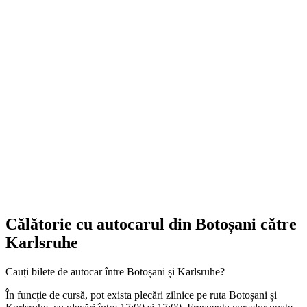
Călătorie cu autocarul din Botoșani către
Karlsruhe
Cauți bilete de autocar între Botoșani și Karlsruhe?
În funcție de cursă, pot exista plecări zilnice pe ruta Botoșani și