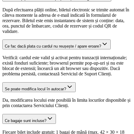
După efectuarea plății online, biletul electronic se trimite automat în
câteva momente la adresa de e-mail indicată în formularul de
rezervare. Biletul este emis instantaneu de sistem și conține: data,
ora, punctul de îmbarcare, codul de rezervare și codul QR de
validare.
Ce fac dacă plata cu cardul nu reușește / apare eroare?
Verifică: cardul este valid și activat pentru tranzacții internaționale;
există fonduri suficiente; browserul permite pop-up-uri și nu este
blocat de extensii; încearcă un alt browser sau dispozitiv. Dacă
problema persistă, contactează Serviciul de Suport Clienți.
Se poate modifica locul în autocar?
Da, modificarea locului este posibilă în limita locurilor disponibile și
prin contactarea Serviciului Clienți.
Ce bagaje sunt incluse?
Fiecare bilet include gratuit: 1 bagaj de mână (max. 42 × 30 × 18