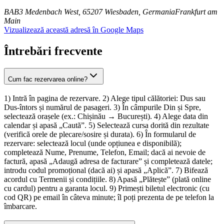
BAB3 Medenbach West, 65207 Wiesbaden, Germania
Frankfurt am
Main
Vizualizează această adresă în Google Maps
Întrebări frecvente
Cum fac rezervarea online?
1) Intră în pagina de rezervare. 2) Alege tipul călătoriei: Dus sau
Dus-întors și numărul de pasageri. 3) În câmpurile Din și Spre,
selectează orașele (ex.: Chișinău → București). 4) Alege data din
calendar și apasă „Caută”. 5) Selectează cursa dorită din rezultate
(verifică orele de plecare/sosire și durata). 6) În formularul de
rezervare: selectează locul (unde opțiunea e disponibilă);
completează Nume, Prenume, Telefon, Email; dacă ai nevoie de
factură, apasă „Adaugă adresa de facturare” și completează datele;
introdu codul promoțional (dacă ai) și apasă „Aplică”. 7) Bifează
acordul cu Termenii și condițiile. 8) Apasă „Plătește” (plată online
cu cardul) pentru a garanta locul. 9) Primești biletul electronic (cu
cod QR) pe email în câteva minute; îl poți prezenta de pe telefon la
îmbarcare.