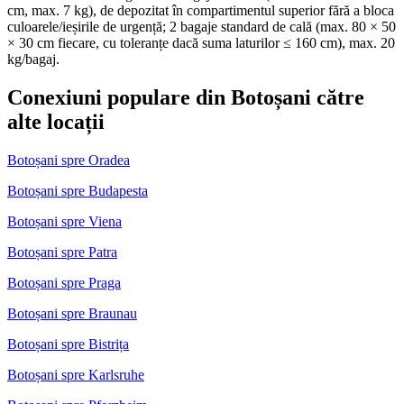
cm, max. 7 kg), de depozitat în compartimentul superior fără a bloca
culoarele/ieșirile de urgență; 2 bagaje standard de cală (max. 80 × 50
× 30 cm fiecare, cu toleranțe dacă suma laturilor ≤ 160 cm), max. 20
kg/bagaj.
Conexiuni populare din Botoșani către
alte locații
Botoșani spre Oradea
Botoșani spre Budapesta
Botoșani spre Viena
Botoșani spre Patra
Botoșani spre Praga
Botoșani spre Braunau
Botoșani spre Bistrița
Botoșani spre Karlsruhe