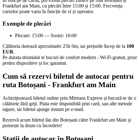
În funcție de cursă, pot exista plecări zilnice pe ruta Botoșani și
Frankfurt am Main, cu plecări între 15:00 și 15:00. Frecvența
curselor poate varia în funcție de zi și operator.
Exemple de plecări
Plecare: 15:00 — Sosire: 16:00
Călătoria durează aproximativ 25h 0m, iar prețurile încep de la
100
EUR
.
Pe durata drumului te bucuri de confort modern - Wi-Fi gratuit, prize
pentru dispozitive și loc garantat.
Cum să rezervi biletul de autocar pentru
ruta Botoșani - Frankfurt am Main
Achiziționează biletul online prin Mirtrans Express și bucură-te de o
călătorie fără griji. Plata este disponibilă prin card, sau alte metode
sigure, iar biletul ajunge instant pe e-mail.
Rezervă acum biletul tău din Botoșani către Frankfurt am Main și
pornește la drum cu încredere!
Stații de autocar în Botoșani