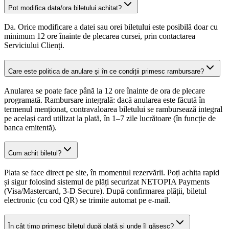
Pot modifica data/ora biletului achitat?
Da. Orice modificare a datei sau orei biletului este posibilă doar cu
minimum 12 ore înainte de plecarea cursei, prin contactarea
Serviciului Clienți.
Care este politica de anulare și în ce condiții primesc rambursare?
Anularea se poate face până la 12 ore înainte de ora de plecare
programată. Rambursare integrală: dacă anularea este făcută în
termenul menționat, contravaloarea biletului se rambursează integral
pe același card utilizat la plată, în 1–7 zile lucrătoare (în funcție de
banca emitentă).
Cum achit biletul?
Plata se face direct pe site, în momentul rezervării. Poți achita rapid
și sigur folosind sistemul de plăți securizat NETOPIA Payments
(Visa/Mastercard, 3-D Secure). După confirmarea plății, biletul
electronic (cu cod QR) se trimite automat pe e-mail.
În cât timp primesc biletul după plată și unde îl găsesc?