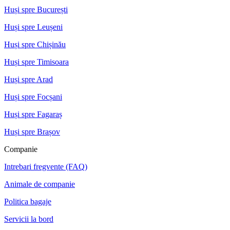
Huși spre București
Huși spre Leușeni
Huși spre Chișinău
Huși spre Timisoara
Huși spre Arad
Huși spre Focșani
Huși spre Fagaraș
Huși spre Brașov
Companie
Intrebari fregvente (FAQ)
Animale de companie
Politica bagaje
Servicii la bord