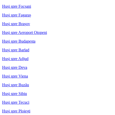
Huși spre Focșani
Huși spre Fagaraș
Huși spre Brașov
Huși spre Aeroport Otopeni
Huși spre Budapesta
Huși spre Barlad
Huși spre Adjud
Huși spre Deva
Huși spre Viena
Huși spre Buzău
Huși spre Sibiu
Huși spre Tecuci
Huși spre Ploiești