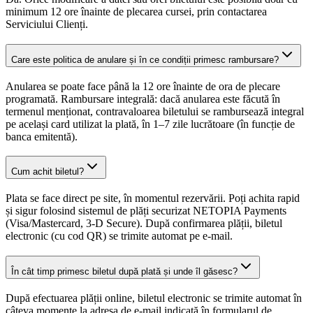
minimum 12 ore înainte de plecarea cursei, prin contactarea
Serviciului Clienți.
Care este politica de anulare și în ce condiții primesc rambursare?
Anularea se poate face până la 12 ore înainte de ora de plecare
programată. Rambursare integrală: dacă anularea este făcută în
termenul menționat, contravaloarea biletului se rambursează integral
pe același card utilizat la plată, în 1–7 zile lucrătoare (în funcție de
banca emitentă).
Cum achit biletul?
Plata se face direct pe site, în momentul rezervării. Poți achita rapid
și sigur folosind sistemul de plăți securizat NETOPIA Payments
(Visa/Mastercard, 3-D Secure). După confirmarea plății, biletul
electronic (cu cod QR) se trimite automat pe e-mail.
În cât timp primesc biletul după plată și unde îl găsesc?
După efectuarea plății online, biletul electronic se trimite automat în
câteva momente la adresa de e-mail indicată în formularul de