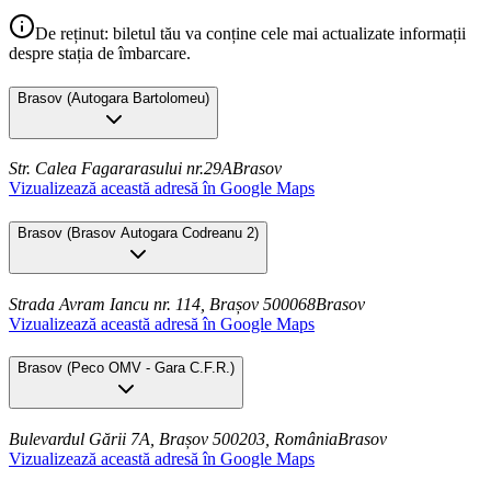
De reținut: biletul tău va conține cele mai actualizate informații
despre stația de îmbarcare.
Brasov
(
Autogara Bartolomeu
)
Str. Calea Fagararasului nr.29A
Brasov
Vizualizează această adresă în Google Maps
Brasov
(
Brasov Autogara Codreanu 2
)
Strada Avram Iancu nr. 114, Brașov 500068
Brasov
Vizualizează această adresă în Google Maps
Brasov
(
Peco OMV - Gara C.F.R.
)
Bulevardul Gării 7A, Brașov 500203, România
Brasov
Vizualizează această adresă în Google Maps