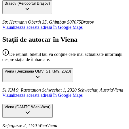
Brasov
(
Aeroportul Brașov
)
Str. Hermann Oberth 35, Ghimbav 507075
Brasov
Vizualizează această adresă în Google Maps
Stații de autocar în Viena
De reținut: biletul tău va conține cele mai actualizate informații
despre stația de îmbarcare.
Viena
(
Benzinaria OMV, S1 KM9, 2320
)
S1 KM 9, Raststation Schwechat 1, 2320 Schwechat, Austria
Viena
Vizualizează această adresă în Google Maps
Viena
(
ÖAMTC Wien-West
)
Kefergasse 2, 1140 Wien
Viena