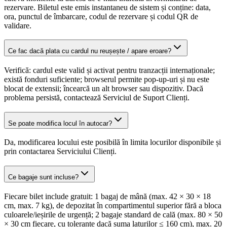
rezervare. Biletul este emis instantaneu de sistem și conține: data,
ora, punctul de îmbarcare, codul de rezervare și codul QR de
validare.
Ce fac dacă plata cu cardul nu reușește / apare eroare?
Verifică: cardul este valid și activat pentru tranzacții internaționale;
există fonduri suficiente; browserul permite pop-up-uri și nu este
blocat de extensii; încearcă un alt browser sau dispozitiv. Dacă
problema persistă, contactează Serviciul de Suport Clienți.
Se poate modifica locul în autocar?
Da, modificarea locului este posibilă în limita locurilor disponibile și
prin contactarea Serviciului Clienți.
Ce bagaje sunt incluse?
Fiecare bilet include gratuit: 1 bagaj de mână (max. 42 × 30 × 18
cm, max. 7 kg), de depozitat în compartimentul superior fără a bloca
culoarele/ieșirile de urgență; 2 bagaje standard de cală (max. 80 × 50
× 30 cm fiecare, cu toleranțe dacă suma laturilor ≤ 160 cm), max. 20