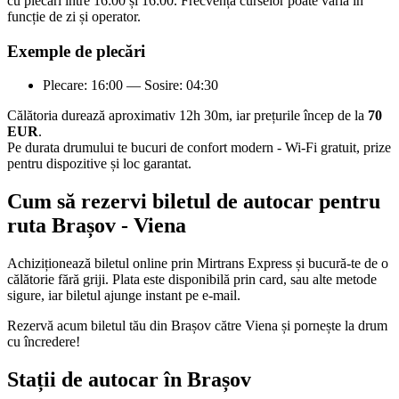
cu plecări între 16:00 și 16:00. Frecvența curselor poate varia în
funcție de zi și operator.
Exemple de plecări
Plecare: 16:00 — Sosire: 04:30
Călătoria durează aproximativ 12h 30m, iar prețurile încep de la
70
EUR
.
Pe durata drumului te bucuri de confort modern - Wi-Fi gratuit, prize
pentru dispozitive și loc garantat.
Cum să rezervi biletul de autocar pentru
ruta Brașov - Viena
Achiziționează biletul online prin Mirtrans Express și bucură-te de o
călătorie fără griji. Plata este disponibilă prin card, sau alte metode
sigure, iar biletul ajunge instant pe e-mail.
Rezervă acum biletul tău din Brașov către Viena și pornește la drum
cu încredere!
Stații de autocar în Brașov