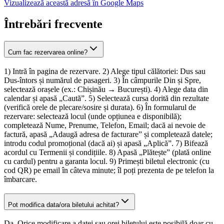
Vizualizează această adresă în Google Maps
Întrebări frecvente
Cum fac rezervarea online?
1) Intră în pagina de rezervare. 2) Alege tipul călătoriei: Dus sau
Dus-întors și numărul de pasageri. 3) În câmpurile Din și Spre,
selectează orașele (ex.: Chișinău → București). 4) Alege data din
calendar și apasă „Caută”. 5) Selectează cursa dorită din rezultate
(verifică orele de plecare/sosire și durata). 6) În formularul de
rezervare: selectează locul (unde opțiunea e disponibilă);
completează Nume, Prenume, Telefon, Email; dacă ai nevoie de
factură, apasă „Adaugă adresa de facturare” și completează datele;
introdu codul promoțional (dacă ai) și apasă „Aplică”. 7) Bifează
acordul cu Termenii și condițiile. 8) Apasă „Plătește” (plată online
cu cardul) pentru a garanta locul. 9) Primești biletul electronic (cu
cod QR) pe email în câteva minute; îl poți prezenta de pe telefon la
îmbarcare.
Pot modifica data/ora biletului achitat?
Da. Orice modificare a datei sau orei biletului este posibilă doar cu