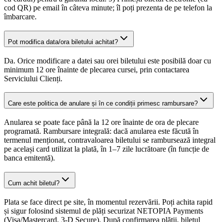
cod QR) pe email în câteva minute; îl poți prezenta de pe telefon la
îmbarcare.
Pot modifica data/ora biletului achitat?
Da. Orice modificare a datei sau orei biletului este posibilă doar cu
minimum 12 ore înainte de plecarea cursei, prin contactarea
Serviciului Clienți.
Care este politica de anulare și în ce condiții primesc rambursare?
Anularea se poate face până la 12 ore înainte de ora de plecare
programată. Rambursare integrală: dacă anularea este făcută în
termenul menționat, contravaloarea biletului se rambursează integral
pe același card utilizat la plată, în 1–7 zile lucrătoare (în funcție de
banca emitentă).
Cum achit biletul?
Plata se face direct pe site, în momentul rezervării. Poți achita rapid
și sigur folosind sistemul de plăți securizat NETOPIA Payments
(Visa/Mastercard, 3-D Secure). După confirmarea plății, biletul