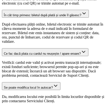
electronic (cu cod QR) se trimite automat pe e-mail.
În cât timp primesc biletul după plată și unde îl găsesc?
După efectuarea plății online, biletul electronic se trimite automat în
câteva momente la adresa de e-mail indicată în formularul de
rezervare. Biletul este emis instantaneu de sistem și conține: data,
ora, punctul de îmbarcare, codul de rezervare și codul QR de
validare.
Ce fac dacă plata cu cardul nu reușește / apare eroare?
Verifică: cardul este valid și activat pentru tranzacții internaționale;
există fonduri suficiente; browserul permite pop-up-uri și nu este
blocat de extensii; încearcă un alt browser sau dispozitiv. Dacă
problema persistă, contactează Serviciul de Suport Clienți.
Se poate modifica locul în autocar?
Da, modificarea locului este posibilă în limita locurilor disponibile și
prin contactarea Serviciului Clienți.