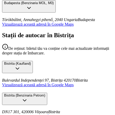
Budapesta
(
Benzinaria MOL, M0
)
Törökbálint, Annahegyi pihenő, 2040 Ungaria
Budapesta
Vizualizează această adresă în Google Maps
Stații de autocar în Bistrița
De reținut: biletul tău va conține cele mai actualizate informații
despre stația de îmbarcare.
Bistrita
(
Kaufland
)
Bulevardul Independenței 97, Bistrița 420170
Bistrita
Vizualizează această adresă în Google Maps
Bistrita
(
Benzinaria Petrom
)
DN17 301, 420006 Viișoara
Bistrita