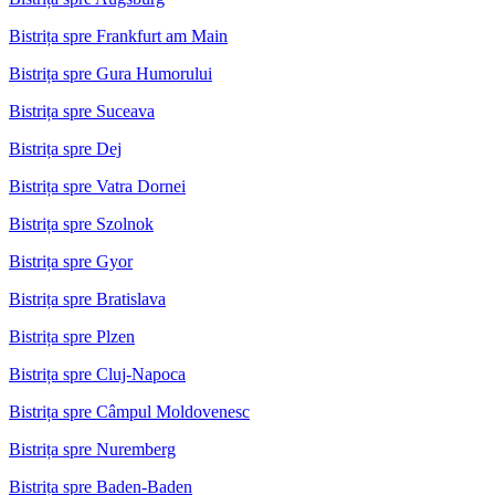
Bistrița spre Frankfurt am Main
Bistrița spre Gura Humorului
Bistrița spre Suceava
Bistrița spre Dej
Bistrița spre Vatra Dornei
Bistrița spre Szolnok
Bistrița spre Gyor
Bistrița spre Bratislava
Bistrița spre Plzen
Bistrița spre Cluj-Napoca
Bistrița spre Câmpul Moldovenesc
Bistrița spre Nuremberg
Bistrița spre Baden-Baden