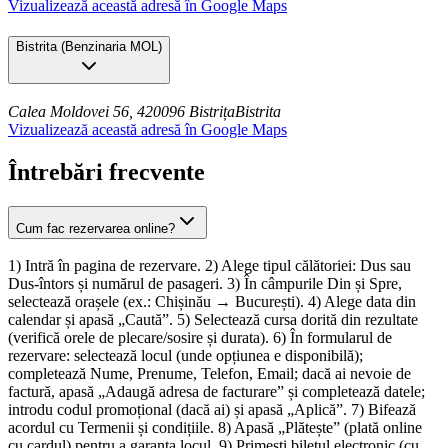
Vizualizează această adresă în Google Maps
Bistrita
(
Benzinaria MOL
)
Calea Moldovei 56, 420096 Bistrița
Bistrita
Vizualizează această adresă în Google Maps
Întrebări frecvente
Cum fac rezervarea online?
1) Intră în pagina de rezervare. 2) Alege tipul călătoriei: Dus sau
Dus-întors și numărul de pasageri. 3) În câmpurile Din și Spre,
selectează orașele (ex.: Chișinău → București). 4) Alege data din
calendar și apasă „Caută”. 5) Selectează cursa dorită din rezultate
(verifică orele de plecare/sosire și durata). 6) În formularul de
rezervare: selectează locul (unde opțiunea e disponibilă);
completează Nume, Prenume, Telefon, Email; dacă ai nevoie de
factură, apasă „Adaugă adresa de facturare” și completează datele;
introdu codul promoțional (dacă ai) și apasă „Aplică”. 7) Bifează
acordul cu Termenii și condițiile. 8) Apasă „Plătește” (plată online
cu cardul) pentru a garanta locul. 9) Primești biletul electronic (cu