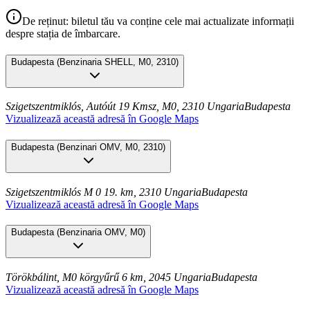
De reținut: biletul tău va conține cele mai actualizate informații
despre stația de îmbarcare.
Budapesta
(
Benzinaria SHELL, M0, 2310
)
Szigetszentmiklós, Autóút 19 Kmsz, M0, 2310 Ungaria
Budapesta
Vizualizează această adresă în Google Maps
Budapesta
(
Benzinari OMV, M0, 2310
)
Szigetszentmiklós M 0 19. km, 2310 Ungaria
Budapesta
Vizualizează această adresă în Google Maps
Budapesta
(
Benzinaria OMV, M0
)
Törökbálint, M0 körgyűrű 6 km, 2045 Ungaria
Budapesta
Vizualizează această adresă în Google Maps