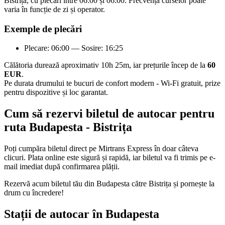
Bistrița, cu plecări între 06:00 și 06:00. Frecvența curselor poate
varia în funcție de zi și operator.
Exemple de plecări
Plecare: 06:00 — Sosire: 16:25
Călătoria durează aproximativ 10h 25m, iar prețurile încep de la
60
EUR
.
Pe durata drumului te bucuri de confort modern - Wi-Fi gratuit, prize
pentru dispozitive și loc garantat.
Cum să rezervi biletul de autocar pentru
ruta Budapesta - Bistrița
Poți cumpăra biletul direct pe Mirtrans Express în doar câteva
clicuri. Plata online este sigură și rapidă, iar biletul va fi trimis pe e-
mail imediat după confirmarea plății.
Rezervă acum biletul tău din Budapesta către Bistrița și pornește la
drum cu încredere!
Stații de autocar în Budapesta