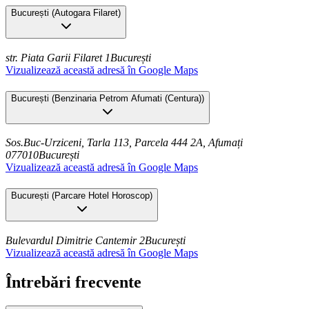
București
(
Autogara Filaret
)
str. Piata Garii Filaret 1
București
Vizualizează această adresă în Google Maps
București
(
Benzinaria Petrom Afumati (Centura)
)
Sos.Buc-Urziceni, Tarla 113, Parcela 444 2A, Afumați
077010
București
Vizualizează această adresă în Google Maps
București
(
Parcare Hotel Horoscop
)
Bulevardul Dimitrie Cantemir 2
București
Vizualizează această adresă în Google Maps
Întrebări frecvente