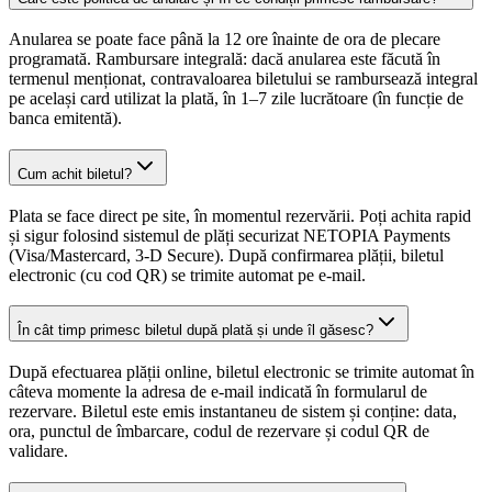
Anularea se poate face până la 12 ore înainte de ora de plecare
programată. Rambursare integrală: dacă anularea este făcută în
termenul menționat, contravaloarea biletului se rambursează integral
pe același card utilizat la plată, în 1–7 zile lucrătoare (în funcție de
banca emitentă).
Cum achit biletul?
Plata se face direct pe site, în momentul rezervării. Poți achita rapid
și sigur folosind sistemul de plăți securizat NETOPIA Payments
(Visa/Mastercard, 3-D Secure). După confirmarea plății, biletul
electronic (cu cod QR) se trimite automat pe e-mail.
În cât timp primesc biletul după plată și unde îl găsesc?
După efectuarea plății online, biletul electronic se trimite automat în
câteva momente la adresa de e-mail indicată în formularul de
rezervare. Biletul este emis instantaneu de sistem și conține: data,
ora, punctul de îmbarcare, codul de rezervare și codul QR de
validare.