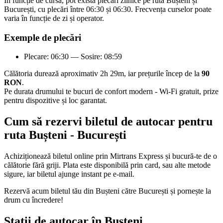
În funcție de cursă, pot exista plecări zilnice pe ruta Bușteni și
București, cu plecări între 06:30 și 06:30. Frecvența curselor poate
varia în funcție de zi și operator.
Exemple de plecări
Plecare: 06:30 — Sosire: 08:59
Călătoria durează aproximativ 2h 29m, iar prețurile încep de la
90
RON
.
Pe durata drumului te bucuri de confort modern - Wi-Fi gratuit, prize
pentru dispozitive și loc garantat.
Cum să rezervi biletul de autocar pentru
ruta Bușteni - București
Achiziționează biletul online prin Mirtrans Express și bucură-te de o
călătorie fără griji. Plata este disponibilă prin card, sau alte metode
sigure, iar biletul ajunge instant pe e-mail.
Rezervă acum biletul tău din Bușteni către București și pornește la
drum cu încredere!
Stații de autocar în Bușteni