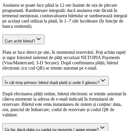
Anularea se poate face până la 12 ore înainte de ora de plecare
programată. Rambursare integrală: dacă anularea este făcută în
termenul menționat, contravaloarea biletului se rambursează integral
pe același card utilizat la plată, în 1–7 zile lucrătoare (în funcție de
banca emitentă).
Cum achit biletul?
Plata se face direct pe site, în momentul rezervării. Poți achita rapid
și sigur folosind sistemul de plăți securizat NETOPIA Payments
(Visa/Mastercard, 3-D Secure). După confirmarea plății, biletul
electronic (cu cod QR) se trimite automat pe e-mail.
În cât timp primesc biletul după plată și unde îl găsesc?
După efectuarea plății online, biletul electronic se trimite automat în
câteva momente la adresa de e-mail indicată în formularul de
rezervare. Biletul este emis instantaneu de sistem și conține: data,
ora, punctul de îmbarcare, codul de rezervare și codul QR de
validare.
Ce fac dacă plata cu cardul nu reușește / apare eroare?