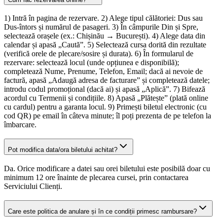
1) Intră în pagina de rezervare. 2) Alege tipul călătoriei: Dus sau
Dus-întors și numărul de pasageri. 3) În câmpurile Din și Spre,
selectează orașele (ex.: Chișinău → București). 4) Alege data din
calendar și apasă „Caută”. 5) Selectează cursa dorită din rezultate
(verifică orele de plecare/sosire și durata). 6) În formularul de
rezervare: selectează locul (unde opțiunea e disponibilă);
completează Nume, Prenume, Telefon, Email; dacă ai nevoie de
factură, apasă „Adaugă adresa de facturare” și completează datele;
introdu codul promoțional (dacă ai) și apasă „Aplică”. 7) Bifează
acordul cu Termenii și condițiile. 8) Apasă „Plătește” (plată online
cu cardul) pentru a garanta locul. 9) Primești biletul electronic (cu
cod QR) pe email în câteva minute; îl poți prezenta de pe telefon la
îmbarcare.
Pot modifica data/ora biletului achitat?
Da. Orice modificare a datei sau orei biletului este posibilă doar cu
minimum 12 ore înainte de plecarea cursei, prin contactarea
Serviciului Clienți.
Care este politica de anulare și în ce condiții primesc rambursare?