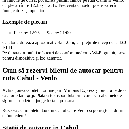
În funcție de cursă, pot exista plecări zilnice pe ruta Cahul și Venlo,
cu plecări între 12:35 și 12:35. Frecvența curselor poate varia în
funcție de zi și operator.
Exemple de plecări
Plecare: 12:35 — Sosire: 21:00
Călătoria durează aproximativ 32h 25m, iar prețurile încep de la
130
EUR
.
Pe durata drumului te bucuri de confort modern - Wi-Fi gratuit, prize
pentru dispozitive și loc garantat.
Cum să rezervi biletul de autocar pentru
ruta Cahul - Venlo
Achiziționează biletul online prin Mirtrans Express și bucură-te de o
călătorie fără griji. Plata este disponibilă prin card, sau alte metode
sigure, iar biletul ajunge instant pe e-mail.
Rezervă acum biletul tău din Cahul către Venlo și pornește la drum
cu încredere!
Stații de autocar în Cahul