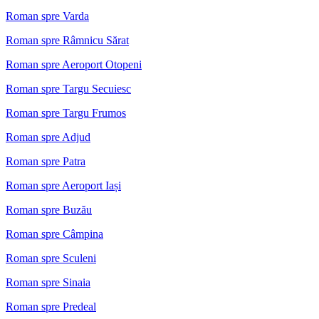
Roman spre Varda
Roman spre Râmnicu Sărat
Roman spre Aeroport Otopeni
Roman spre Targu Secuiesc
Roman spre Targu Frumos
Roman spre Adjud
Roman spre Patra
Roman spre Aeroport Iași
Roman spre Buzău
Roman spre Câmpina
Roman spre Sculeni
Roman spre Sinaia
Roman spre Predeal