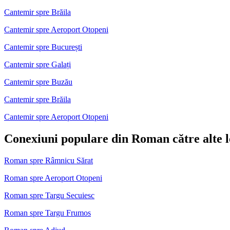
Cantemir spre Brăila
Cantemir spre Aeroport Otopeni
Cantemir spre București
Cantemir spre Galați
Cantemir spre Buzău
Cantemir spre Brăila
Cantemir spre Aeroport Otopeni
Conexiuni populare din Roman către alte l
Roman spre Râmnicu Sărat
Roman spre Aeroport Otopeni
Roman spre Targu Secuiesc
Roman spre Targu Frumos