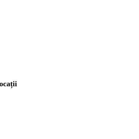
ocații