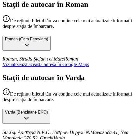
Stații de autocar în Roman
De reținut: biletul tău va conține cele mai actualizate informații
despre stația de îmbarcare.
Roman
(
Gara Feroviara
)
Roman, Strada Ștefan cel Mare
Roman
Vizualizează această adresă în Google Maps
Stații de autocar în Varda
De reținut: biletul tău va conține cele mai actualizate informații
despre stația de îmbarcare.
Varda
(
Benzinarie EKO
)
50 Χλμ Αριστερά Ν.Ε.Ο. Πατρων Πυργου Ν.Μανωλαδα 41, Nea
Manolada 270 52, Grecia
Varda