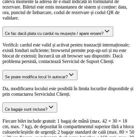
câteva momente la adresa de e-mail indicată în formularul de
rezervare. Biletul este emis instantaneu de sistem și conține: data,
ora, punctul de îmbarcare, codul de rezervare și codul QR de
validare.
Ce fac dacă plata cu cardul nu reușește / apare eroare?
Verifică: cardul este valid și activat pentru tranzacții internaționale;
există fonduri suficiente; browserul permite pop-up-uri și nu este
blocat de extensii; încearcă un alt browser sau dispozitiv. Dacă
problema persistă, contactează Serviciul de Suport Clienți.
Se poate modifica locul în autocar?
Da, modificarea locului este posibilă în limita locurilor disponibile și
prin contactarea Serviciului Clienți.
Ce bagaje sunt incluse?
Fiecare bilet include gratuit: 1 bagaj de mână (max. 42 × 30 × 18
cm, max. 7 kg), de depozitat în compartimentul superior fără a bloca
culoarele/ieșirile de urgență; 2 bagaje standard de cală (max. 80 × 50