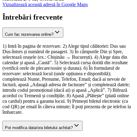
Vizualizează această adresă în Google Maps
Întrebări frecvente
Cum fac rezervarea online?
1) Intră în pagina de rezervare. 2) Alege tipul călătoriei: Dus sau
Dus-întors și numărul de pasageri. 3) În câmpurile Din și Spre,
selectează orașele (ex.: Chișinău → București). 4) Alege data din
calendar și apasă „Caută”. 5) Selectează cursa dorită din rezultate
(verifică orele de plecare/sosire și durata). 6) În formularul de
rezervare: selectează locul (unde opțiunea e disponibilă);
completează Nume, Prenume, Telefon, Email; dacă ai nevoie de
factură, apasă „Adaugă adresa de facturare” și completează datele;
introdu codul promoțional (dacă ai) și apasă „Aplică”. 7) Bifează
acordul cu Termenii și condițiile. 8) Apasă „Plătește” (plată online
cu cardul) pentru a garanta locul. 9) Primești biletul electronic (cu
cod QR) pe email în câteva minute; îl poți prezenta de pe telefon la
îmbarcare.
Pot modifica data/ora biletului achitat?