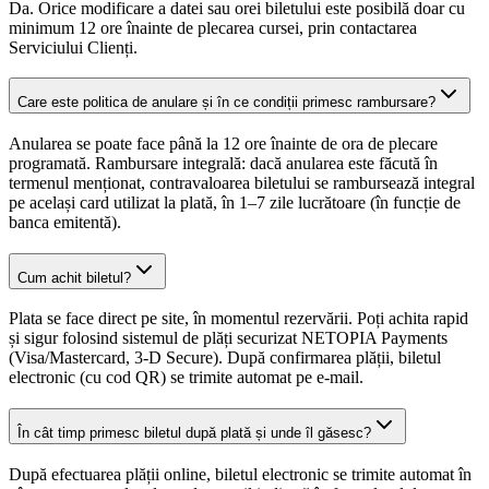
Da. Orice modificare a datei sau orei biletului este posibilă doar cu
minimum 12 ore înainte de plecarea cursei, prin contactarea
Serviciului Clienți.
Care este politica de anulare și în ce condiții primesc rambursare?
Anularea se poate face până la 12 ore înainte de ora de plecare
programată. Rambursare integrală: dacă anularea este făcută în
termenul menționat, contravaloarea biletului se rambursează integral
pe același card utilizat la plată, în 1–7 zile lucrătoare (în funcție de
banca emitentă).
Cum achit biletul?
Plata se face direct pe site, în momentul rezervării. Poți achita rapid
și sigur folosind sistemul de plăți securizat NETOPIA Payments
(Visa/Mastercard, 3-D Secure). După confirmarea plății, biletul
electronic (cu cod QR) se trimite automat pe e-mail.
În cât timp primesc biletul după plată și unde îl găsesc?
După efectuarea plății online, biletul electronic se trimite automat în