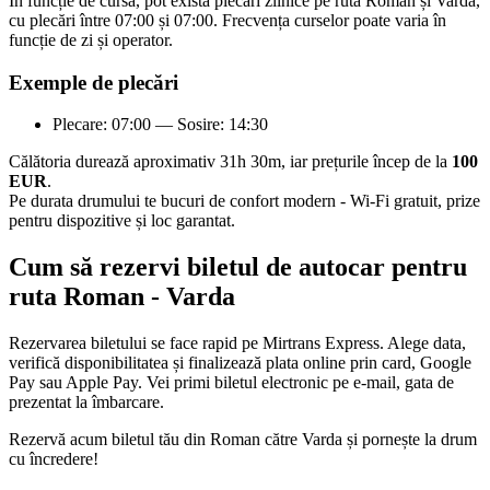
În funcție de cursă, pot exista plecări zilnice pe ruta Roman și Varda,
cu plecări între 07:00 și 07:00. Frecvența curselor poate varia în
funcție de zi și operator.
Exemple de plecări
Plecare: 07:00 — Sosire: 14:30
Călătoria durează aproximativ 31h 30m, iar prețurile încep de la
100
EUR
.
Pe durata drumului te bucuri de confort modern - Wi-Fi gratuit, prize
pentru dispozitive și loc garantat.
Cum să rezervi biletul de autocar pentru
ruta Roman - Varda
Rezervarea biletului se face rapid pe Mirtrans Express. Alege data,
verifică disponibilitatea și finalizează plata online prin card, Google
Pay sau Apple Pay. Vei primi biletul electronic pe e-mail, gata de
prezentat la îmbarcare.
Rezervă acum biletul tău din Roman către Varda și pornește la drum
cu încredere!