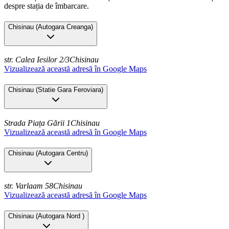
despre stația de îmbarcare.
Chisinau
(
Autogara Creanga
)
str. Calea Iesilor 2/3
Chisinau
Vizualizează această adresă în Google Maps
Chisinau
(
Statie Gara Feroviara
)
Strada Piața Gării 1
Chisinau
Vizualizează această adresă în Google Maps
Chisinau
(
Autogara Centru
)
str. Varlaam 58
Chisinau
Vizualizează această adresă în Google Maps
Chisinau
(
Autogara Nord
)