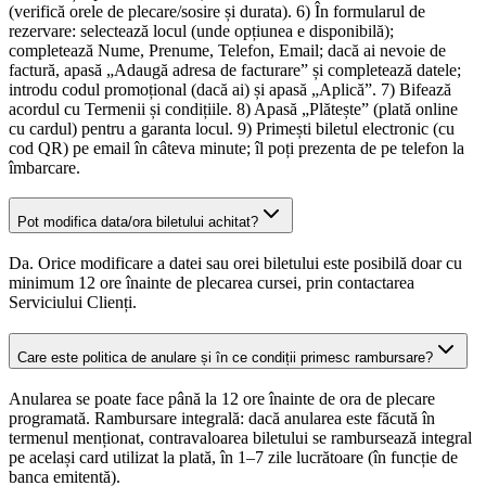
(verifică orele de plecare/sosire și durata). 6) În formularul de
rezervare: selectează locul (unde opțiunea e disponibilă);
completează Nume, Prenume, Telefon, Email; dacă ai nevoie de
factură, apasă „Adaugă adresa de facturare” și completează datele;
introdu codul promoțional (dacă ai) și apasă „Aplică”. 7) Bifează
acordul cu Termenii și condițiile. 8) Apasă „Plătește” (plată online
cu cardul) pentru a garanta locul. 9) Primești biletul electronic (cu
cod QR) pe email în câteva minute; îl poți prezenta de pe telefon la
îmbarcare.
Pot modifica data/ora biletului achitat?
Da. Orice modificare a datei sau orei biletului este posibilă doar cu
minimum 12 ore înainte de plecarea cursei, prin contactarea
Serviciului Clienți.
Care este politica de anulare și în ce condiții primesc rambursare?
Anularea se poate face până la 12 ore înainte de ora de plecare
programată. Rambursare integrală: dacă anularea este făcută în
termenul menționat, contravaloarea biletului se rambursează integral
pe același card utilizat la plată, în 1–7 zile lucrătoare (în funcție de
banca emitentă).