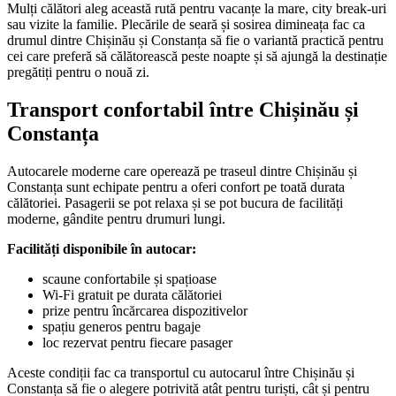
Mulți călători aleg această rută pentru vacanțe la mare, city break-uri
sau vizite la familie. Plecările de seară și sosirea dimineața fac ca
drumul dintre Chișinău și Constanța să fie o variantă practică pentru
cei care preferă să călătorească peste noapte și să ajungă la destinație
pregătiți pentru o nouă zi.
Transport confortabil între Chișinău și
Constanța
Autocarele moderne care operează pe traseul dintre Chișinău și
Constanța sunt echipate pentru a oferi confort pe toată durata
călătoriei. Pasagerii se pot relaxa și se pot bucura de facilități
moderne, gândite pentru drumuri lungi.
Facilități disponibile în autocar:
scaune confortabile și spațioase
Wi-Fi gratuit pe durata călătoriei
prize pentru încărcarea dispozitivelor
spațiu generos pentru bagaje
loc rezervat pentru fiecare pasager
Aceste condiții fac ca transportul cu autocarul între Chișinău și
Constanța să fie o alegere potrivită atât pentru turiști, cât și pentru