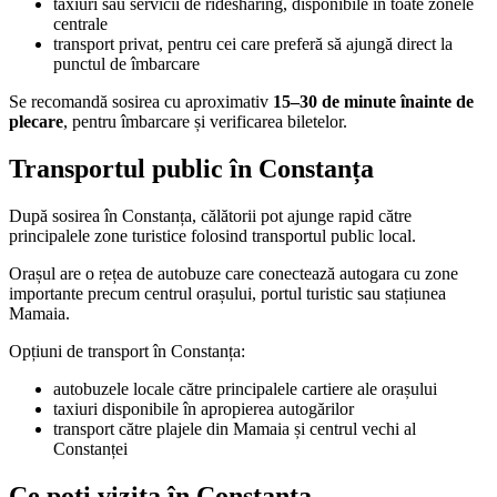
taxiuri sau servicii de ridesharing, disponibile în toate zonele
centrale
transport privat, pentru cei care preferă să ajungă direct la
punctul de îmbarcare
Se recomandă sosirea cu aproximativ
15–30 de minute înainte de
plecare
, pentru îmbarcare și verificarea biletelor.
Transportul public în Constanța
După sosirea în Constanța, călătorii pot ajunge rapid către
principalele zone turistice folosind transportul public local.
Orașul are o rețea de autobuze care conectează autogara cu zone
importante precum centrul orașului, portul turistic sau stațiunea
Mamaia.
Opțiuni de transport în Constanța:
autobuzele locale către principalele cartiere ale orașului
taxiuri disponibile în apropierea autogărilor
transport către plajele din Mamaia și centrul vechi al
Constanței
Ce poți vizita în Constanța