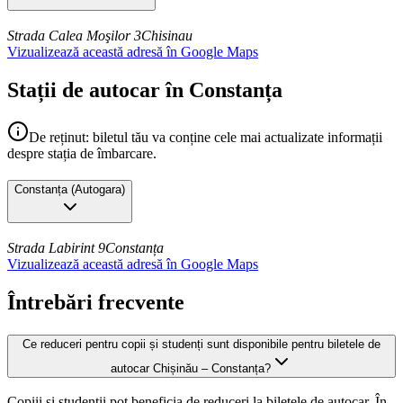
Strada Calea Moşilor 3
Chisinau
Vizualizează această adresă în Google Maps
Stații de autocar în Constanța
De reținut: biletul tău va conține cele mai actualizate informații
despre stația de îmbarcare.
Constanța
(
Autogara
)
Strada Labirint 9
Constanța
Vizualizează această adresă în Google Maps
Întrebări frecvente
Ce reduceri pentru copii și studenți sunt disponibile pentru biletele de
autocar Chișinău – Constanța?
Copiii și studenții pot beneficia de reduceri la biletele de autocar. În