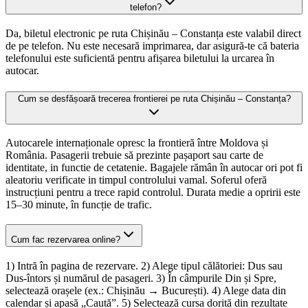
telefon?
Da, biletul electronic pe ruta Chișinău – Constanța este valabil direct
de pe telefon. Nu este necesară imprimarea, dar asigură-te că bateria
telefonului este suficientă pentru afișarea biletului la urcarea în
autocar.
Cum se desfășoară trecerea frontierei pe ruta Chișinău – Constanța?
Autocarele internaționale opresc la frontieră între Moldova și
România. Pasagerii trebuie să prezinte pașaport sau carte de
identitate, in functie de cetatenie. Bagajele rămân în autocar ori pot fi
aleatoriu verificate in timpul controlului vamal. Soferul oferă
instrucțiuni pentru a trece rapid controlul. Durata medie a opririi este
15–30 minute, în funcție de trafic.
Cum fac rezervarea online?
1) Intră în pagina de rezervare. 2) Alege tipul călătoriei: Dus sau
Dus-întors și numărul de pasageri. 3) În câmpurile Din și Spre,
selectează orașele (ex.: Chișinău → București). 4) Alege data din
calendar și apasă „Caută”. 5) Selectează cursa dorită din rezultate