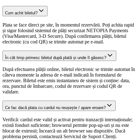
Cum achit biletul?
Plata se face direct pe site, în momentul rezervării. Poți achita rapid
și sigur folosind sistemul de plăți securizat NETOPIA Payments
(Visa/Mastercard, 3-D Secure). După confirmarea plății, biletul
electronic (cu cod QR) se trimite automat pe e-mail.
În cât timp primesc biletul după plată și unde îl găsesc?
După efectuarea plății online, biletul electronic se trimite automat în
câteva momente la adresa de e-mail indicată în formularul de
rezervare. Biletul este emis instantaneu de sistem și conține: data,
ora, punctul de îmbarcare, codul de rezervare și codul QR de
validare.
Ce fac dacă plata cu cardul nu reușește / apare eroare?
Verifică: cardul este valid și activat pentru tranzacții internaționale;
există fonduri suficiente; browserul permite pop-up-uri și nu este
blocat de extensii; încearcă un alt browser sau dispozitiv. Dacă
problema persistă, contactează Serviciul de Suport Clienți.