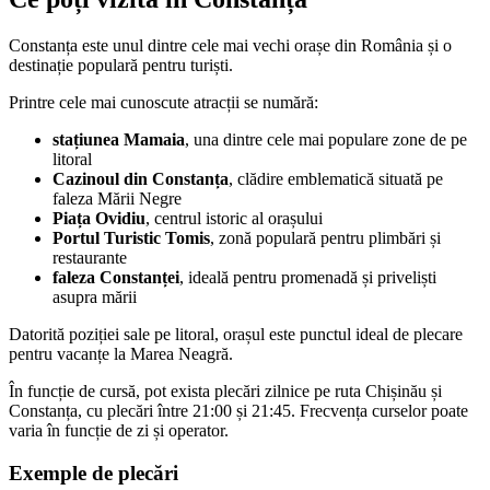
Constanța este unul dintre cele mai vechi orașe din România și o
destinație populară pentru turiști.
Printre cele mai cunoscute atracții se numără:
stațiunea Mamaia
, una dintre cele mai populare zone de pe
litoral
Cazinoul din Constanța
, clădire emblematică situată pe
faleza Mării Negre
Piața Ovidiu
, centrul istoric al orașului
Portul Turistic Tomis
, zonă populară pentru plimbări și
restaurante
faleza Constanței
, ideală pentru promenadă și priveliști
asupra mării
Datorită poziției sale pe litoral, orașul este punctul ideal de plecare
pentru vacanțe la Marea Neagră.
În funcție de cursă, pot exista plecări zilnice pe ruta Chișinău și
Constanța, cu plecări între 21:00 și 21:45. Frecvența curselor poate
varia în funcție de zi și operator.
Exemple de plecări