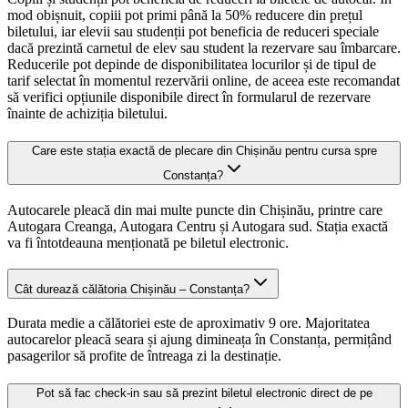
mod obișnuit, copiii pot primi până la 50% reducere din prețul
biletului, iar elevii sau studenții pot beneficia de reduceri speciale
dacă prezintă carnetul de elev sau student la rezervare sau îmbarcare.
Reducerile pot depinde de disponibilitatea locurilor și de tipul de
tarif selectat în momentul rezervării online, de aceea este recomandat
să verifici opțiunile disponibile direct în formularul de rezervare
înainte de achiziția biletului.
Care este stația exactă de plecare din Chișinău pentru cursa spre
Constanța?
Autocarele pleacă din mai multe puncte din Chișinău, printre care
Autogara Creanga, Autogara Centru și Autogara sud. Stația exactă
va fi întotdeauna menționată pe biletul electronic.
Cât durează călătoria Chișinău – Constanța?
Durata medie a călătoriei este de aproximativ 9 ore. Majoritatea
autocarelor pleacă seara și ajung dimineața în Constanța, permițând
pasagerilor să profite de întreaga zi la destinație.
Pot să fac check-in sau să prezint biletul electronic direct de pe