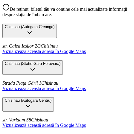
De reținut: biletul tău va conține cele mai actualizate informații
despre stația de îmbarcare.
Chisinau
(
Autogara Creanga
)
str. Calea Iesilor 2/3
Chisinau
Vizualizează această adresă în Google Maps
Chisinau
(
Statie Gara Feroviara
)
Strada Piața Gării 1
Chisinau
Vizualizează această adresă în Google Maps
Chisinau
(
Autogara Centru
)
str. Varlaam 58
Chisinau
Vizualizează această adresă în Google Maps