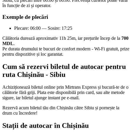
Sibiu, cu plecări între 06:00 și 06:00. Frecvența curselor poate varia
în funcție de zi și operator.
Exemple de plecări
Plecare: 06:00 — Sosire: 17:25
Călătoria durează aproximativ 11h 25m, iar prețurile încep de la
700
MDL
.
Pe durata drumului te bucuri de confort modern - Wi-Fi gratuit, prize
pentru dispozitive și loc garantat.
Cum să rezervi biletul de autocar pentru
ruta Chișinău - Sibiu
Achiziționează biletul online prin Mirtrans Express și bucură-te de o
călătorie fără griji. Plata este disponibilă prin card, sau alte metode
sigure, iar biletul ajunge instant pe e-mail.
Rezervă acum biletul tău din Chișinău către Sibiu și pornește la
drum cu încredere!
Stații de autocar în Chișinău