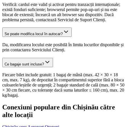
Verifică: cardul este valid și activat pentru tranzacții internaționale;
există fonduri suficiente; browserul permite pop-up-uri și nu este
blocat de extensii; încearcă un alt browser sau dispozitiv. Dacă
problema persistă, contactează Serviciul de Suport Clienți.
Se poate modifica locul în autocar?
Da, modificarea locului este posibilă în limita locurilor disponibile și
prin contactarea Serviciului Clienți.
Ce bagaje sunt incluse?
Fiecare bilet include gratuit: 1 bagaj de mână (max. 42 × 30 × 18
cm, max. 7 kg), de depozitat în compartimentul superior fără a bloca
culoarele/ieșirile de urgență; 2 bagaje standard de cală (max. 80 × 50
× 30 cm fiecare, cu toleranțe dacă suma laturilor ≤ 160 cm), max. 20
kg/bagaj.
Conexiuni populare din Chișinău către
alte locații
Chișinău spre Aeroport Otopeni