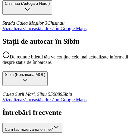
Chisinau
(
Autogara Nord
)
Strada Calea Moşilor 3
Chisinau
Vizualizează această adresă în Google Maps
Stații de autocar în Sibiu
De reținut: biletul tău va conține cele mai actualizate informații
despre stația de îmbarcare.
Sibiu
(
Benzinaria MOL
)
Calea Șurii Mari, Sibiu 550089
Sibiu
Vizualizează această adresă în Google Maps
Întrebări frecvente
Cum fac rezervarea online?