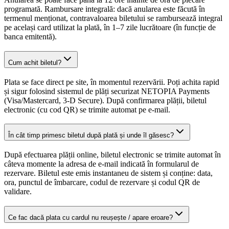
programată. Rambursare integrală: dacă anularea este făcută în
termenul menționat, contravaloarea biletului se rambursează integral
pe același card utilizat la plată, în 1–7 zile lucrătoare (în funcție de
banca emitentă).
Cum achit biletul?
Plata se face direct pe site, în momentul rezervării. Poți achita rapid
și sigur folosind sistemul de plăți securizat NETOPIA Payments
(Visa/Mastercard, 3-D Secure). După confirmarea plății, biletul
electronic (cu cod QR) se trimite automat pe e-mail.
În cât timp primesc biletul după plată și unde îl găsesc?
După efectuarea plății online, biletul electronic se trimite automat în
câteva momente la adresa de e-mail indicată în formularul de
rezervare. Biletul este emis instantaneu de sistem și conține: data,
ora, punctul de îmbarcare, codul de rezervare și codul QR de
validare.
Ce fac dacă plata cu cardul nu reușește / apare eroare?