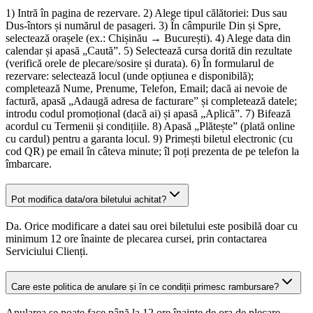
1) Intră în pagina de rezervare. 2) Alege tipul călătoriei: Dus sau
Dus-întors și numărul de pasageri. 3) În câmpurile Din și Spre,
selectează orașele (ex.: Chișinău → București). 4) Alege data din
calendar și apasă „Caută”. 5) Selectează cursa dorită din rezultate
(verifică orele de plecare/sosire și durata). 6) În formularul de
rezervare: selectează locul (unde opțiunea e disponibilă);
completează Nume, Prenume, Telefon, Email; dacă ai nevoie de
factură, apasă „Adaugă adresa de facturare” și completează datele;
introdu codul promoțional (dacă ai) și apasă „Aplică”. 7) Bifează
acordul cu Termenii și condițiile. 8) Apasă „Plătește” (plată online
cu cardul) pentru a garanta locul. 9) Primești biletul electronic (cu
cod QR) pe email în câteva minute; îl poți prezenta de pe telefon la
îmbarcare.
Pot modifica data/ora biletului achitat?
Da. Orice modificare a datei sau orei biletului este posibilă doar cu
minimum 12 ore înainte de plecarea cursei, prin contactarea
Serviciului Clienți.
Care este politica de anulare și în ce condiții primesc rambursare?
Anularea se poate face până la 12 ore înainte de ora de plecare