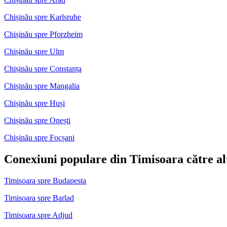
Chișinău spre Karlsruhe
Chișinău spre Pforzheim
Chișinău spre Ulm
Chișinău spre Constanța
Chișinău spre Mangalia
Chișinău spre Huși
Chișinău spre Onești
Chișinău spre Focșani
Conexiuni populare din Timisoara către alt
Timisoara spre Budapesta
Timisoara spre Barlad
Timisoara spre Adjud