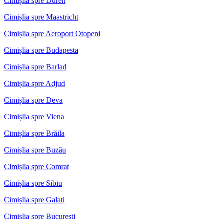
Cimișlia spre Duren
Cimișlia spre Maastricht
Cimișlia spre Aeroport Otopeni
Cimișlia spre Budapesta
Cimișlia spre Barlad
Cimișlia spre Adjud
Cimișlia spre Deva
Cimișlia spre Viena
Cimișlia spre Brăila
Cimișlia spre Buzău
Cimișlia spre Comrat
Cimișlia spre Sibiu
Cimișlia spre Galați
Cimișlia spre București