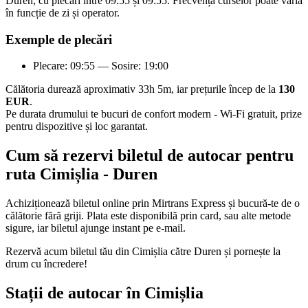
Duren, cu plecări între 09:55 și 09:55. Frecvența curselor poate varia
în funcție de zi și operator.
Exemple de plecări
Plecare: 09:55 — Sosire: 19:00
Călătoria durează aproximativ 33h 5m, iar prețurile încep de la
130
EUR
.
Pe durata drumului te bucuri de confort modern - Wi-Fi gratuit, prize
pentru dispozitive și loc garantat.
Cum să rezervi biletul de autocar pentru
ruta Cimișlia - Duren
Achiziționează biletul online prin Mirtrans Express și bucură-te de o
călătorie fără griji. Plata este disponibilă prin card, sau alte metode
sigure, iar biletul ajunge instant pe e-mail.
Rezervă acum biletul tău din Cimișlia către Duren și pornește la
drum cu încredere!
Stații de autocar în Cimișlia