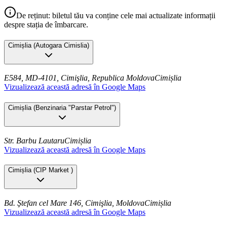
De reținut: biletul tău va conține cele mai actualizate informații
despre stația de îmbarcare.
Cimișlia
(
Autogara Cimislia
)
E584, MD-4101, Cimişlia, Republica Moldova
Cimișlia
Vizualizează această adresă în Google Maps
Cimișlia
(
Benzinaria "Parstar Petrol"
)
Str. Barbu Lautaru
Cimișlia
Vizualizează această adresă în Google Maps
Cimișlia
(
CIP Market
)
Bd. Ştefan cel Mare 146, Cimişlia, Moldova
Cimișlia
Vizualizează această adresă în Google Maps