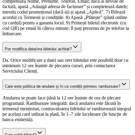
completează Nume, Prenume, Telefon, Email; dacă ai nevoie de
factură, apasă „Adaugă adresa de facturare” și completează datele;
introdu codul promoțional (dacă ai) și apasă „Aplică”. 7) Bifează
acordul cu Termenii și condițiile. 8) Apasă „Plătește” (plată online
cu cardul) pentru a garanta locul. 9) Primești biletul electronic (cu
cod QR) pe email în câteva minute; îl poți prezenta de pe telefon la
îmbarcare.
Pot modifica data/ora biletului achitat?
Da. Orice modificare a datei sau orei biletului este posibilă doar cu
minimum 12 ore înainte de plecarea cursei, prin contactarea
Serviciului Clienți.
Care este politica de anulare și în ce condiții primesc rambursare?
Anularea se poate face până la 12 ore înainte de ora de plecare
programată. Rambursare integrală: dacă anularea este făcută în
termenul menționat, contravaloarea biletului se rambursează integral
pe același card utilizat la plată, în 1–7 zile lucrătoare (în funcție de
banca emitentă).
Cum achit biletul?