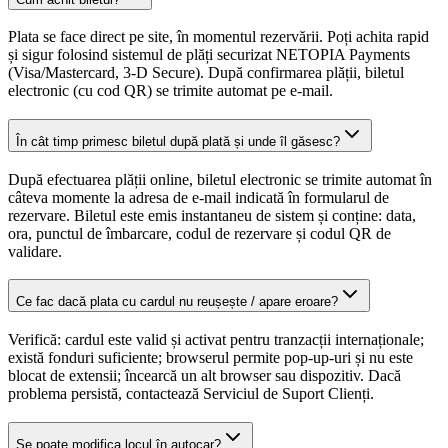
Plata se face direct pe site, în momentul rezervării. Poți achita rapid
și sigur folosind sistemul de plăți securizat NETOPIA Payments
(Visa/Mastercard, 3-D Secure). După confirmarea plății, biletul
electronic (cu cod QR) se trimite automat pe e-mail.
În cât timp primesc biletul după plată și unde îl găsesc?
După efectuarea plății online, biletul electronic se trimite automat în
câteva momente la adresa de e-mail indicată în formularul de
rezervare. Biletul este emis instantaneu de sistem și conține: data,
ora, punctul de îmbarcare, codul de rezervare și codul QR de
validare.
Ce fac dacă plata cu cardul nu reușește / apare eroare?
Verifică: cardul este valid și activat pentru tranzacții internaționale;
există fonduri suficiente; browserul permite pop-up-uri și nu este
blocat de extensii; încearcă un alt browser sau dispozitiv. Dacă
problema persistă, contactează Serviciul de Suport Clienți.
Se poate modifica locul în autocar?