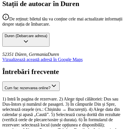
Stații de autocar în Duren
De reținut: biletul tău va conține cele mai actualizate informații
despre stația de îmbarcare.
Duren
(
Debarcare adresa
)
52351 Düren, Germania
Duren
Vizualizează această adresă în Google Maps
Întrebări frecvente
Cum fac rezervarea online?
1) Intră în pagina de rezervare. 2) Alege tipul călătoriei: Dus sau
Dus-întors și numărul de pasageri. 3) În câmpurile Din și Spre,
selectează orașele (ex.: Chișinău → București). 4) Alege data din
calendar și apasă „Caută”. 5) Selectează cursa dorită din rezultate
(verifică orele de plecare/sosire și durata). 6) În formularul de
rezervare: selectează locul (unde opțiunea e disponibilă);