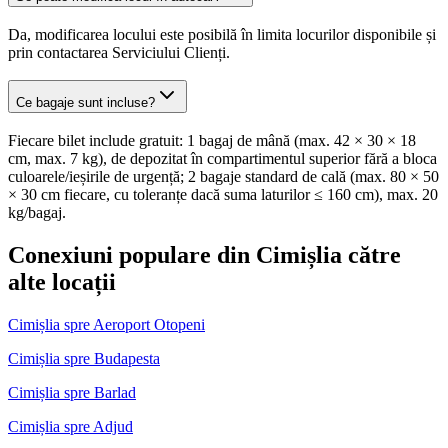
Da, modificarea locului este posibilă în limita locurilor disponibile și
prin contactarea Serviciului Clienți.
Ce bagaje sunt incluse?
Fiecare bilet include gratuit: 1 bagaj de mână (max. 42 × 30 × 18
cm, max. 7 kg), de depozitat în compartimentul superior fără a bloca
culoarele/ieșirile de urgență; 2 bagaje standard de cală (max. 80 × 50
× 30 cm fiecare, cu toleranțe dacă suma laturilor ≤ 160 cm), max. 20
kg/bagaj.
Conexiuni populare din Cimișlia către
alte locații
Cimișlia spre Aeroport Otopeni
Cimișlia spre Budapesta
Cimișlia spre Barlad
Cimișlia spre Adjud