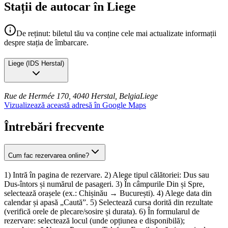
Stații de autocar în Liege
De reținut: biletul tău va conține cele mai actualizate informații
despre stația de îmbarcare.
Liege
(
IDS Herstal
)
Rue de Hermée 170, 4040 Herstal, Belgia
Liege
Vizualizează această adresă în Google Maps
Întrebări frecvente
Cum fac rezervarea online?
1) Intră în pagina de rezervare. 2) Alege tipul călătoriei: Dus sau
Dus-întors și numărul de pasageri. 3) În câmpurile Din și Spre,
selectează orașele (ex.: Chișinău → București). 4) Alege data din
calendar și apasă „Caută”. 5) Selectează cursa dorită din rezultate
(verifică orele de plecare/sosire și durata). 6) În formularul de
rezervare: selectează locul (unde opțiunea e disponibilă);