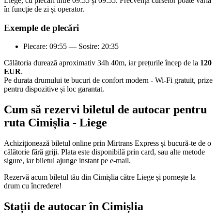
Liege, cu plecări între 09:55 și 09:55. Frecvența curselor poate varia
în funcție de zi și operator.
Exemple de plecări
Plecare: 09:55 — Sosire: 20:35
Călătoria durează aproximativ 34h 40m, iar prețurile încep de la
120
EUR
.
Pe durata drumului te bucuri de confort modern - Wi-Fi gratuit, prize
pentru dispozitive și loc garantat.
Cum să rezervi biletul de autocar pentru
ruta Cimișlia - Liege
Achiziționează biletul online prin Mirtrans Express și bucură-te de o
călătorie fără griji. Plata este disponibilă prin card, sau alte metode
sigure, iar biletul ajunge instant pe e-mail.
Rezervă acum biletul tău din Cimișlia către Liege și pornește la
drum cu încredere!
Stații de autocar în Cimișlia