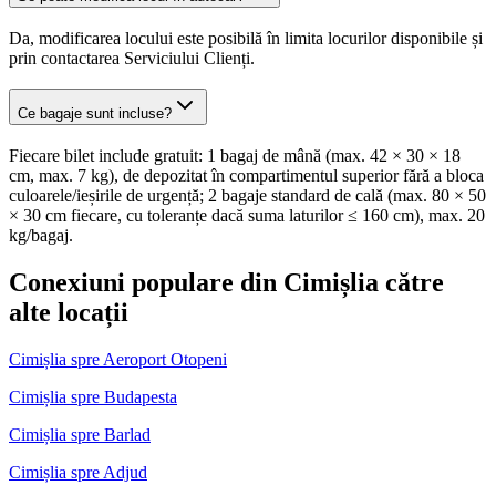
Da, modificarea locului este posibilă în limita locurilor disponibile și
prin contactarea Serviciului Clienți.
Ce bagaje sunt incluse?
Fiecare bilet include gratuit: 1 bagaj de mână (max. 42 × 30 × 18
cm, max. 7 kg), de depozitat în compartimentul superior fără a bloca
culoarele/ieșirile de urgență; 2 bagaje standard de cală (max. 80 × 50
× 30 cm fiecare, cu toleranțe dacă suma laturilor ≤ 160 cm), max. 20
kg/bagaj.
Conexiuni populare din Cimișlia către
alte locații
Cimișlia spre Aeroport Otopeni
Cimișlia spre Budapesta
Cimișlia spre Barlad
Cimișlia spre Adjud