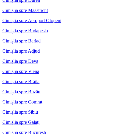
Cimișlia spre Duren
Cimișlia spre Maastricht
Cimișlia spre Aeroport Otopeni
Cimișlia spre Budapesta
Cimișlia spre Barlad
Cimișlia spre Adjud
Cimișlia spre Deva
Cimișlia spre Viena
Cimișlia spre Brăila
Cimișlia spre Buzău
Cimișlia spre Comrat
Cimișlia spre Sibiu
Cimișlia spre Galați
Cimișlia spre București