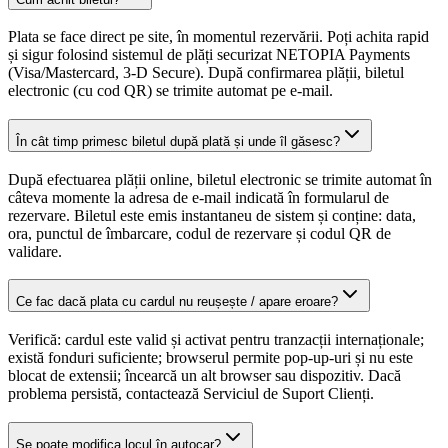
Plata se face direct pe site, în momentul rezervării. Poți achita rapid
și sigur folosind sistemul de plăți securizat NETOPIA Payments
(Visa/Mastercard, 3-D Secure). După confirmarea plății, biletul
electronic (cu cod QR) se trimite automat pe e-mail.
În cât timp primesc biletul după plată și unde îl găsesc?
După efectuarea plății online, biletul electronic se trimite automat în
câteva momente la adresa de e-mail indicată în formularul de
rezervare. Biletul este emis instantaneu de sistem și conține: data,
ora, punctul de îmbarcare, codul de rezervare și codul QR de
validare.
Ce fac dacă plata cu cardul nu reușește / apare eroare?
Verifică: cardul este valid și activat pentru tranzacții internaționale;
există fonduri suficiente; browserul permite pop-up-uri și nu este
blocat de extensii; încearcă un alt browser sau dispozitiv. Dacă
problema persistă, contactează Serviciul de Suport Clienți.
Se poate modifica locul în autocar?