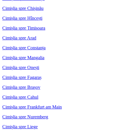
Cimișlia spre Chișinău
Cimișlia spre Hîncești
Cimișlia spre Timisoara
Cimișlia spre Arad
Cimișlia spre Constanța
Cimișlia spre Mangalia
Cimișlia spre Onești
Cimișlia spre Fagaraș
Cimișlia spre Brașov
Cimișlia spre Cahul
Cimișlia spre Frankfurt am Main
Cimișlia spre Nuremberg
Cimișlia spre Liege