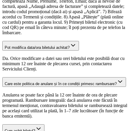
completează Nume, Prenume, Telefon, Email; dacă ai nevoie de
factură, apasă „Adaugă adresa de facturare” și completează datele;
introdu codul promoțional (dacă ai) și apasă „Aplică”. 7) Bifează
acordul cu Termenii și condițiile. 8) Apasă „Plătește” (plată online
cu cardul) pentru a garanta locul. 9) Primești biletul electronic (cu
cod QR) pe email în câteva minute; îl poți prezenta de pe telefon la
îmbarcare.
Pot modifica data/ora biletului achitat?
Da. Orice modificare a datei sau orei biletului este posibilă doar cu
minimum 12 ore înainte de plecarea cursei, prin contactarea
Serviciului Clienți.
Care este politica de anulare și în ce condiții primesc rambursare?
Anularea se poate face până la 12 ore înainte de ora de plecare
programată. Rambursare integrală: dacă anularea este făcută în
termenul menționat, contravaloarea biletului se rambursează integral
pe același card utilizat la plată, în 1–7 zile lucrătoare (în funcție de
banca emitentă).
Cum achit biletul?