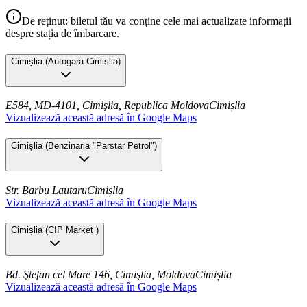
De reținut: biletul tău va conține cele mai actualizate informații
despre stația de îmbarcare.
Cimișlia
(
Autogara Cimislia
)
E584, MD-4101, Cimişlia, Republica Moldova
Cimișlia
Vizualizează această adresă în Google Maps
Cimișlia
(
Benzinaria "Parstar Petrol"
)
Str. Barbu Lautaru
Cimișlia
Vizualizează această adresă în Google Maps
Cimișlia
(
CIP Market
)
Bd. Ştefan cel Mare 146, Cimişlia, Moldova
Cimișlia
Vizualizează această adresă în Google Maps