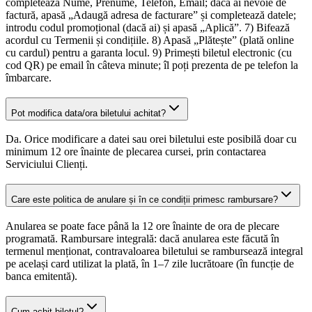
completează Nume, Prenume, Telefon, Email; dacă ai nevoie de
factură, apasă „Adaugă adresa de facturare” și completează datele;
introdu codul promoțional (dacă ai) și apasă „Aplică”. 7) Bifează
acordul cu Termenii și condițiile. 8) Apasă „Plătește” (plată online
cu cardul) pentru a garanta locul. 9) Primești biletul electronic (cu
cod QR) pe email în câteva minute; îl poți prezenta de pe telefon la
îmbarcare.
Pot modifica data/ora biletului achitat?
Da. Orice modificare a datei sau orei biletului este posibilă doar cu
minimum 12 ore înainte de plecarea cursei, prin contactarea
Serviciului Clienți.
Care este politica de anulare și în ce condiții primesc rambursare?
Anularea se poate face până la 12 ore înainte de ora de plecare
programată. Rambursare integrală: dacă anularea este făcută în
termenul menționat, contravaloarea biletului se rambursează integral
pe același card utilizat la plată, în 1–7 zile lucrătoare (în funcție de
banca emitentă).
Cum achit biletul?