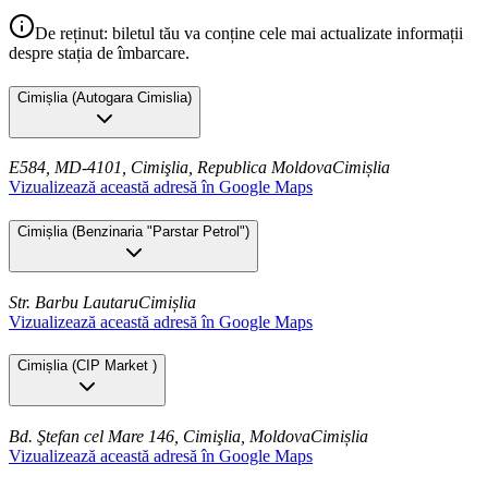
De reținut: biletul tău va conține cele mai actualizate informații
despre stația de îmbarcare.
Cimișlia
(
Autogara Cimislia
)
E584, MD-4101, Cimişlia, Republica Moldova
Cimișlia
Vizualizează această adresă în Google Maps
Cimișlia
(
Benzinaria "Parstar Petrol"
)
Str. Barbu Lautaru
Cimișlia
Vizualizează această adresă în Google Maps
Cimișlia
(
CIP Market
)
Bd. Ştefan cel Mare 146, Cimişlia, Moldova
Cimișlia
Vizualizează această adresă în Google Maps