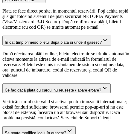
Plata se face direct pe site, în momentul rezervării. Poți achita rapid
și sigur folosind sistemul de plăți securizat NETOPIA Payments
(Visa/Mastercard, 3-D Secure). După confirmarea plății, biletul
electronic (cu cod QR) se trimite automat pe e-mail.
În cât timp primesc biletul după plată și unde îl găsesc?
După efectuarea plății online, biletul electronic se trimite automat în
câteva momente la adresa de e-mail indicată în formularul de
rezervare. Biletul este emis instantaneu de sistem și conține: data,
ora, punctul de îmbarcare, codul de rezervare și codul QR de
validare.
Ce fac dacă plata cu cardul nu reușește / apare eroare?
Verifică: cardul este valid și activat pentru tranzacții internaționale;
există fonduri suficiente; browserul permite pop-up-uri și nu este
blocat de extensii; încearcă un alt browser sau dispozitiv. Dacă
problema persistă, contactează Serviciul de Suport Clienți.
Se poate modifica locul în autocar?