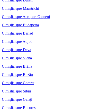
Cimișlia spre Duren
Cimișlia spre Maastricht
Cimișlia spre Aeroport Otopeni
Cimișlia spre Budapesta
Cimișlia spre Barlad
Cimișlia spre Adjud
Cimișlia spre Deva
Cimișlia spre Viena
Cimișlia spre Brăila
Cimișlia spre Buzău
Cimișlia spre Comrat
Cimișlia spre Sibiu
Cimișlia spre Galați
Cimișlia spre București