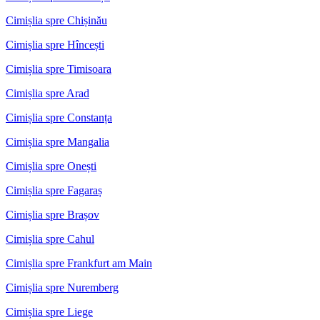
Cimișlia spre Chișinău
Cimișlia spre Hîncești
Cimișlia spre Timisoara
Cimișlia spre Arad
Cimișlia spre Constanța
Cimișlia spre Mangalia
Cimișlia spre Onești
Cimișlia spre Fagaraș
Cimișlia spre Brașov
Cimișlia spre Cahul
Cimișlia spre Frankfurt am Main
Cimișlia spre Nuremberg
Cimișlia spre Liege