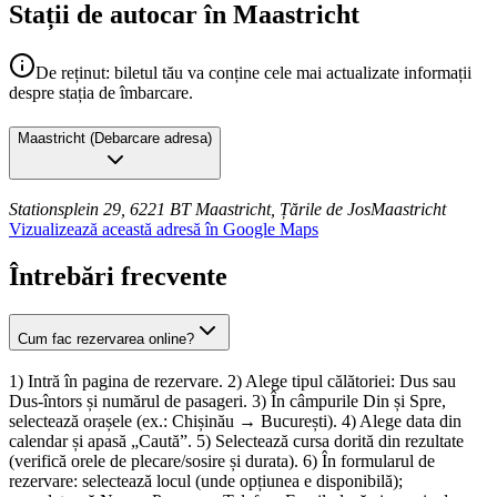
Stații de autocar în Maastricht
De reținut: biletul tău va conține cele mai actualizate informații
despre stația de îmbarcare.
Maastricht
(
Debarcare adresa
)
Stationsplein 29, 6221 BT Maastricht, Țările de Jos
Maastricht
Vizualizează această adresă în Google Maps
Întrebări frecvente
Cum fac rezervarea online?
1) Intră în pagina de rezervare. 2) Alege tipul călătoriei: Dus sau
Dus-întors și numărul de pasageri. 3) În câmpurile Din și Spre,
selectează orașele (ex.: Chișinău → București). 4) Alege data din
calendar și apasă „Caută”. 5) Selectează cursa dorită din rezultate
(verifică orele de plecare/sosire și durata). 6) În formularul de
rezervare: selectează locul (unde opțiunea e disponibilă);