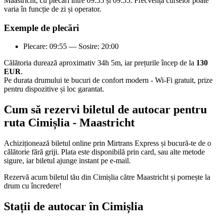
Maastricht, cu plecări între 09:55 și 09:55. Frecvența curselor poate
varia în funcție de zi și operator.
Exemple de plecări
Plecare: 09:55 — Sosire: 20:00
Călătoria durează aproximativ 34h 5m, iar prețurile încep de la
130
EUR
.
Pe durata drumului te bucuri de confort modern - Wi-Fi gratuit, prize
pentru dispozitive și loc garantat.
Cum să rezervi biletul de autocar pentru
ruta Cimișlia - Maastricht
Achiziționează biletul online prin Mirtrans Express și bucură-te de o
călătorie fără griji. Plata este disponibilă prin card, sau alte metode
sigure, iar biletul ajunge instant pe e-mail.
Rezervă acum biletul tău din Cimișlia către Maastricht și pornește la
drum cu încredere!
Stații de autocar în Cimișlia