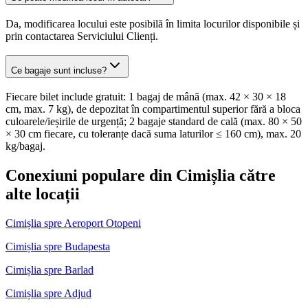
Da, modificarea locului este posibilă în limita locurilor disponibile și
prin contactarea Serviciului Clienți.
Ce bagaje sunt incluse?
Fiecare bilet include gratuit: 1 bagaj de mână (max. 42 × 30 × 18
cm, max. 7 kg), de depozitat în compartimentul superior fără a bloca
culoarele/ieșirile de urgență; 2 bagaje standard de cală (max. 80 × 50
× 30 cm fiecare, cu toleranțe dacă suma laturilor ≤ 160 cm), max. 20
kg/bagaj.
Conexiuni populare din Cimișlia către
alte locații
Cimișlia spre Aeroport Otopeni
Cimișlia spre Budapesta
Cimișlia spre Barlad
Cimișlia spre Adjud