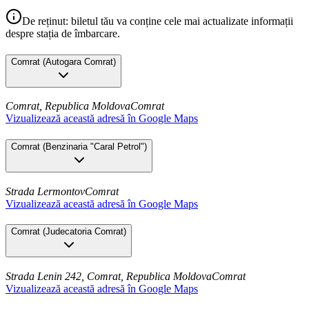
De reținut: biletul tău va conține cele mai actualizate informații
despre stația de îmbarcare.
Comrat
(
Autogara Comrat
)
Comrat, Republica Moldova
Comrat
Vizualizează această adresă în Google Maps
Comrat
(
Benzinaria "Caral Petrol"
)
Strada Lermontov
Comrat
Vizualizează această adresă în Google Maps
Comrat
(
Judecatoria Comrat
)
Strada Lenin 242, Comrat, Republica Moldova
Comrat
Vizualizează această adresă în Google Maps