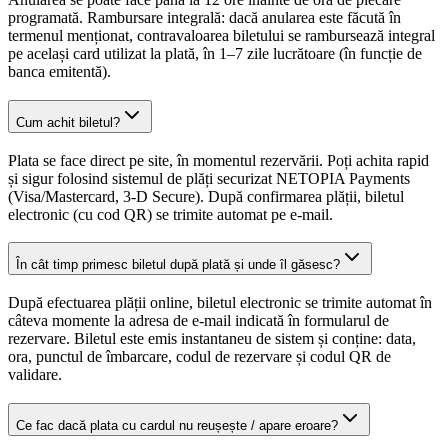
programată. Rambursare integrală: dacă anularea este făcută în
termenul menționat, contravaloarea biletului se rambursează integral
pe același card utilizat la plată, în 1–7 zile lucrătoare (în funcție de
banca emitentă).
Cum achit biletul?
Plata se face direct pe site, în momentul rezervării. Poți achita rapid
și sigur folosind sistemul de plăți securizat NETOPIA Payments
(Visa/Mastercard, 3-D Secure). După confirmarea plății, biletul
electronic (cu cod QR) se trimite automat pe e-mail.
În cât timp primesc biletul după plată și unde îl găsesc?
După efectuarea plății online, biletul electronic se trimite automat în
câteva momente la adresa de e-mail indicată în formularul de
rezervare. Biletul este emis instantaneu de sistem și conține: data,
ora, punctul de îmbarcare, codul de rezervare și codul QR de
validare.
Ce fac dacă plata cu cardul nu reușește / apare eroare?