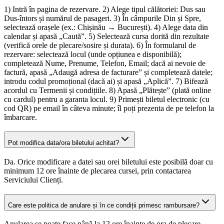
1) Intră în pagina de rezervare. 2) Alege tipul călătoriei: Dus sau
Dus-întors și numărul de pasageri. 3) În câmpurile Din și Spre,
selectează orașele (ex.: Chișinău → București). 4) Alege data din
calendar și apasă „Caută”. 5) Selectează cursa dorită din rezultate
(verifică orele de plecare/sosire și durata). 6) În formularul de
rezervare: selectează locul (unde opțiunea e disponibilă);
completează Nume, Prenume, Telefon, Email; dacă ai nevoie de
factură, apasă „Adaugă adresa de facturare” și completează datele;
introdu codul promoțional (dacă ai) și apasă „Aplică”. 7) Bifează
acordul cu Termenii și condițiile. 8) Apasă „Plătește” (plată online
cu cardul) pentru a garanta locul. 9) Primești biletul electronic (cu
cod QR) pe email în câteva minute; îl poți prezenta de pe telefon la
îmbarcare.
Pot modifica data/ora biletului achitat?
Da. Orice modificare a datei sau orei biletului este posibilă doar cu
minimum 12 ore înainte de plecarea cursei, prin contactarea
Serviciului Clienți.
Care este politica de anulare și în ce condiții primesc rambursare?
Anularea se poate face până la 12 ore înainte de ora de plecare