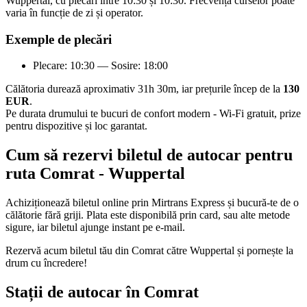
Wuppertal, cu plecări între 10:30 și 10:30. Frecvența curselor poate
varia în funcție de zi și operator.
Exemple de plecări
Plecare: 10:30 — Sosire: 18:00
Călătoria durează aproximativ 31h 30m, iar prețurile încep de la
130
EUR
.
Pe durata drumului te bucuri de confort modern - Wi-Fi gratuit, prize
pentru dispozitive și loc garantat.
Cum să rezervi biletul de autocar pentru
ruta Comrat - Wuppertal
Achiziționează biletul online prin Mirtrans Express și bucură-te de o
călătorie fără griji. Plata este disponibilă prin card, sau alte metode
sigure, iar biletul ajunge instant pe e-mail.
Rezervă acum biletul tău din Comrat către Wuppertal și pornește la
drum cu încredere!
Stații de autocar în Comrat