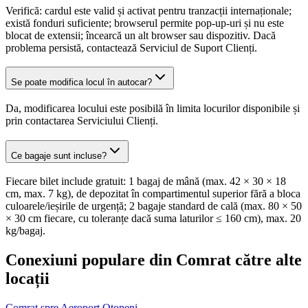
Verifică: cardul este valid și activat pentru tranzacții internaționale;
există fonduri suficiente; browserul permite pop-up-uri și nu este
blocat de extensii; încearcă un alt browser sau dispozitiv. Dacă
problema persistă, contactează Serviciul de Suport Clienți.
Se poate modifica locul în autocar?
Da, modificarea locului este posibilă în limita locurilor disponibile și
prin contactarea Serviciului Clienți.
Ce bagaje sunt incluse?
Fiecare bilet include gratuit: 1 bagaj de mână (max. 42 × 30 × 18
cm, max. 7 kg), de depozitat în compartimentul superior fără a bloca
culoarele/ieșirile de urgență; 2 bagaje standard de cală (max. 80 × 50
× 30 cm fiecare, cu toleranțe dacă suma laturilor ≤ 160 cm), max. 20
kg/bagaj.
Conexiuni populare din Comrat către alte
locații
Comrat spre Aeroport Otopeni