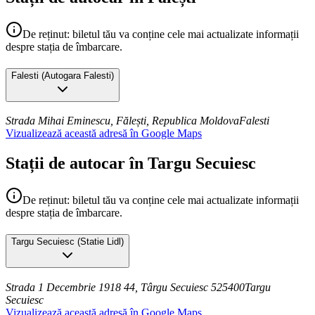
De reținut: biletul tău va conține cele mai actualizate informații
despre stația de îmbarcare.
Falesti
(
Autogara Falesti
)
Strada Mihai Eminescu, Fălești, Republica Moldova
Falesti
Vizualizează această adresă în Google Maps
Stații de autocar în Targu Secuiesc
De reținut: biletul tău va conține cele mai actualizate informații
despre stația de îmbarcare.
Targu Secuiesc
(
Statie Lidl
)
Strada 1 Decembrie 1918 44, Târgu Secuiesc 525400
Targu
Secuiesc
Vizualizează această adresă în Google Maps