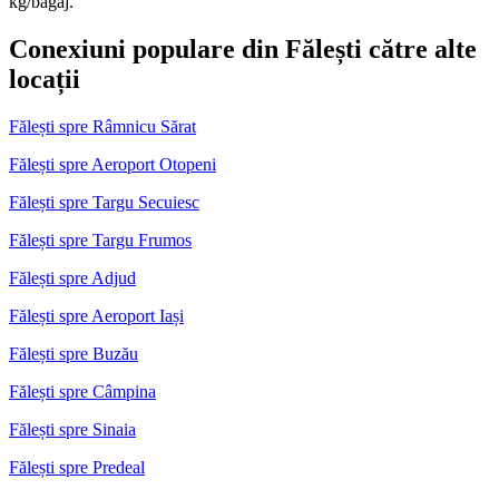
kg/bagaj.
Conexiuni populare din Fălești către alte
locații
Fălești spre Râmnicu Sărat
Fălești spre Aeroport Otopeni
Fălești spre Targu Secuiesc
Fălești spre Targu Frumos
Fălești spre Adjud
Fălești spre Aeroport Iași
Fălești spre Buzău
Fălești spre Câmpina
Fălești spre Sinaia
Fălești spre Predeal