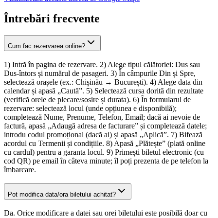
Întrebări frecvente
Cum fac rezervarea online?
1) Intră în pagina de rezervare. 2) Alege tipul călătoriei: Dus sau
Dus-întors și numărul de pasageri. 3) În câmpurile Din și Spre,
selectează orașele (ex.: Chișinău → București). 4) Alege data din
calendar și apasă „Caută”. 5) Selectează cursa dorită din rezultate
(verifică orele de plecare/sosire și durata). 6) În formularul de
rezervare: selectează locul (unde opțiunea e disponibilă);
completează Nume, Prenume, Telefon, Email; dacă ai nevoie de
factură, apasă „Adaugă adresa de facturare” și completează datele;
introdu codul promoțional (dacă ai) și apasă „Aplică”. 7) Bifează
acordul cu Termenii și condițiile. 8) Apasă „Plătește” (plată online
cu cardul) pentru a garanta locul. 9) Primești biletul electronic (cu
cod QR) pe email în câteva minute; îl poți prezenta de pe telefon la
îmbarcare.
Pot modifica data/ora biletului achitat?
Da. Orice modificare a datei sau orei biletului este posibilă doar cu