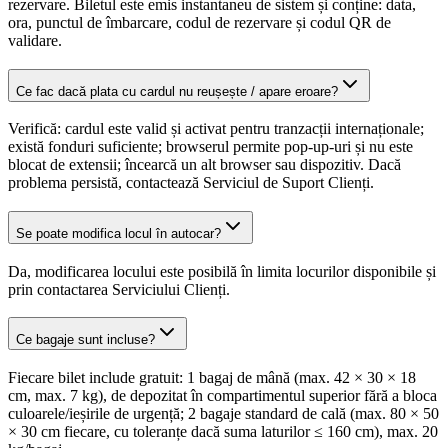
rezervare. Biletul este emis instantaneu de sistem și conține: data,
ora, punctul de îmbarcare, codul de rezervare și codul QR de
validare.
Ce fac dacă plata cu cardul nu reușește / apare eroare?
Verifică: cardul este valid și activat pentru tranzacții internaționale;
există fonduri suficiente; browserul permite pop-up-uri și nu este
blocat de extensii; încearcă un alt browser sau dispozitiv. Dacă
problema persistă, contactează Serviciul de Suport Clienți.
Se poate modifica locul în autocar?
Da, modificarea locului este posibilă în limita locurilor disponibile și
prin contactarea Serviciului Clienți.
Ce bagaje sunt incluse?
Fiecare bilet include gratuit: 1 bagaj de mână (max. 42 × 30 × 18
cm, max. 7 kg), de depozitat în compartimentul superior fără a bloca
culoarele/ieșirile de urgență; 2 bagaje standard de cală (max. 80 × 50
× 30 cm fiecare, cu toleranțe dacă suma laturilor ≤ 160 cm), max. 20