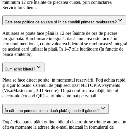
minimum 12 ore înainte de plecarea cursei, prin contactarea
Serviciului Clienți.
Care este politica de anulare și în ce condiții primesc rambursare?
Anularea se poate face până la 12 ore înainte de ora de plecare
programată. Rambursare integrală: dacă anularea este făcută în
termenul menționat, contravaloarea biletului se rambursează integral
pe același card utilizat la plată, în 1–7 zile lucrătoare (în funcție de
banca emitentă).
Cum achit biletul?
Plata se face direct pe site, în momentul rezervării. Poți achita rapid
și sigur folosind sistemul de plăți securizat NETOPIA Payments
(Visa/Mastercard, 3-D Secure). După confirmarea plății, biletul
electronic (cu cod QR) se trimite automat pe e-mail.
În cât timp primesc biletul după plată și unde îl găsesc?
După efectuarea plății online, biletul electronic se trimite automat în
câteva momente la adresa de e-mail indicată în formularul de