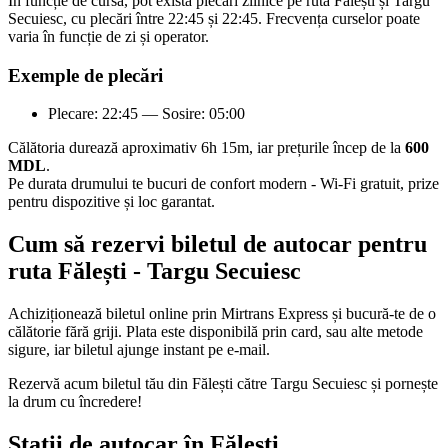
În funcție de cursă, pot exista plecări zilnice pe ruta Fălești și Targu
Secuiesc, cu plecări între 22:45 și 22:45. Frecvența curselor poate
varia în funcție de zi și operator.
Exemple de plecări
Plecare: 22:45 — Sosire: 05:00
Călătoria durează aproximativ 6h 15m, iar prețurile încep de la
600
MDL
.
Pe durata drumului te bucuri de confort modern - Wi-Fi gratuit, prize
pentru dispozitive și loc garantat.
Cum să rezervi biletul de autocar pentru
ruta Fălești - Targu Secuiesc
Achiziționează biletul online prin Mirtrans Express și bucură-te de o
călătorie fără griji. Plata este disponibilă prin card, sau alte metode
sigure, iar biletul ajunge instant pe e-mail.
Rezervă acum biletul tău din Fălești către Targu Secuiesc și pornește
la drum cu încredere!
Stații de autocar în Fălești