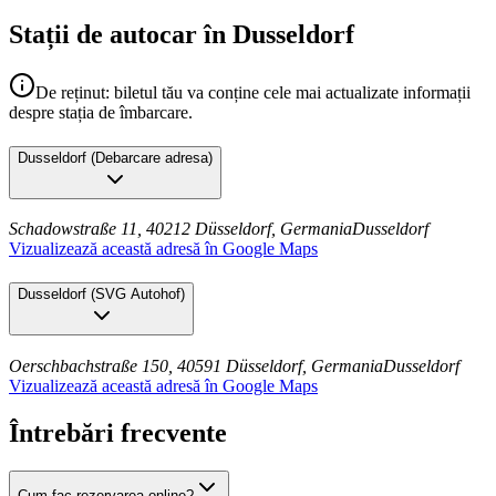
Stații de autocar în Dusseldorf
De reținut: biletul tău va conține cele mai actualizate informații
despre stația de îmbarcare.
Dusseldorf
(
Debarcare adresa
)
Schadowstraße 11, 40212 Düsseldorf, Germania
Dusseldorf
Vizualizează această adresă în Google Maps
Dusseldorf
(
SVG Autohof
)
Oerschbachstraße 150, 40591 Düsseldorf, Germania
Dusseldorf
Vizualizează această adresă în Google Maps
Întrebări frecvente
Cum fac rezervarea online?