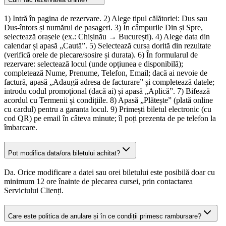
1) Intră în pagina de rezervare. 2) Alege tipul călătoriei: Dus sau
Dus-întors și numărul de pasageri. 3) În câmpurile Din și Spre,
selectează orașele (ex.: Chișinău → București). 4) Alege data din
calendar și apasă „Caută”. 5) Selectează cursa dorită din rezultate
(verifică orele de plecare/sosire și durata). 6) În formularul de
rezervare: selectează locul (unde opțiunea e disponibilă);
completează Nume, Prenume, Telefon, Email; dacă ai nevoie de
factură, apasă „Adaugă adresa de facturare” și completează datele;
introdu codul promoțional (dacă ai) și apasă „Aplică”. 7) Bifează
acordul cu Termenii și condițiile. 8) Apasă „Plătește” (plată online
cu cardul) pentru a garanta locul. 9) Primești biletul electronic (cu
cod QR) pe email în câteva minute; îl poți prezenta de pe telefon la
îmbarcare.
Pot modifica data/ora biletului achitat?
Da. Orice modificare a datei sau orei biletului este posibilă doar cu
minimum 12 ore înainte de plecarea cursei, prin contactarea
Serviciului Clienți.
Care este politica de anulare și în ce condiții primesc rambursare?