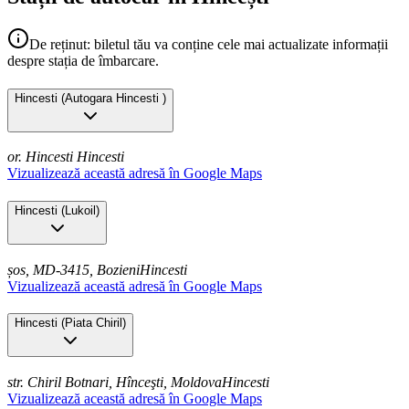
De reținut: biletul tău va conține cele mai actualizate informații
despre stația de îmbarcare.
Hincesti
(
Autogara Hincesti
)
or. Hincesti
Hincesti
Vizualizează această adresă în Google Maps
Hincesti
(
Lukoil
)
șos, MD-3415, Bozieni
Hincesti
Vizualizează această adresă în Google Maps
Hincesti
(
Piata Chiril
)
str. Chiril Botnari, Hînceşti, Moldova
Hincesti
Vizualizează această adresă în Google Maps