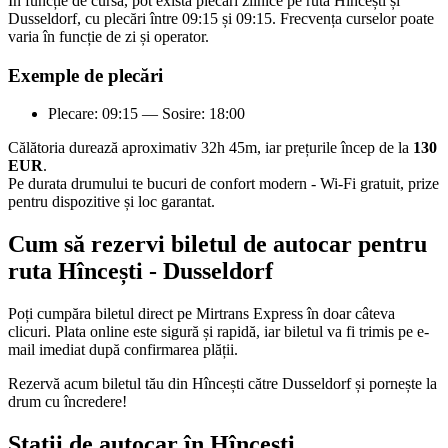
În funcție de cursă, pot exista plecări zilnice pe ruta Hîncești și
Dusseldorf, cu plecări între 09:15 și 09:15. Frecvența curselor poate
varia în funcție de zi și operator.
Exemple de plecări
Plecare: 09:15 — Sosire: 18:00
Călătoria durează aproximativ 32h 45m, iar prețurile încep de la
130
EUR
.
Pe durata drumului te bucuri de confort modern - Wi-Fi gratuit, prize
pentru dispozitive și loc garantat.
Cum să rezervi biletul de autocar pentru
ruta Hîncești - Dusseldorf
Poți cumpăra biletul direct pe Mirtrans Express în doar câteva
clicuri. Plata online este sigură și rapidă, iar biletul va fi trimis pe e-
mail imediat după confirmarea plății.
Rezervă acum biletul tău din Hîncești către Dusseldorf și pornește la
drum cu încredere!
Stații de autocar în Hîncești