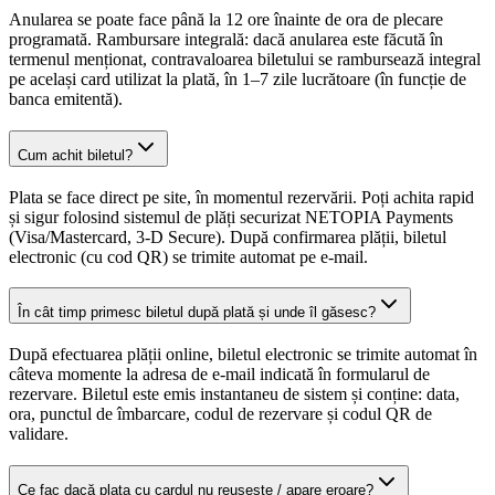
Anularea se poate face până la 12 ore înainte de ora de plecare
programată. Rambursare integrală: dacă anularea este făcută în
termenul menționat, contravaloarea biletului se rambursează integral
pe același card utilizat la plată, în 1–7 zile lucrătoare (în funcție de
banca emitentă).
Cum achit biletul?
Plata se face direct pe site, în momentul rezervării. Poți achita rapid
și sigur folosind sistemul de plăți securizat NETOPIA Payments
(Visa/Mastercard, 3-D Secure). După confirmarea plății, biletul
electronic (cu cod QR) se trimite automat pe e-mail.
În cât timp primesc biletul după plată și unde îl găsesc?
După efectuarea plății online, biletul electronic se trimite automat în
câteva momente la adresa de e-mail indicată în formularul de
rezervare. Biletul este emis instantaneu de sistem și conține: data,
ora, punctul de îmbarcare, codul de rezervare și codul QR de
validare.
Ce fac dacă plata cu cardul nu reușește / apare eroare?