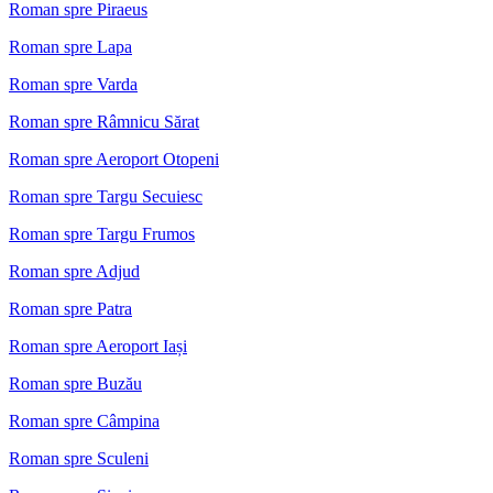
Roman spre Piraeus
Roman spre Lapa
Roman spre Varda
Roman spre Râmnicu Sărat
Roman spre Aeroport Otopeni
Roman spre Targu Secuiesc
Roman spre Targu Frumos
Roman spre Adjud
Roman spre Patra
Roman spre Aeroport Iași
Roman spre Buzău
Roman spre Câmpina
Roman spre Sculeni