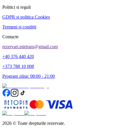
Politici si reguli
GDPR si politica Cookies
Termeni și condiții
Contacte
rezervari.mirtrans@gmail.com
+40 376 440 420
+373 788 10 008
Program zilnic 08:00 - 21:00
2026
©
Toate drepturile rezervate.