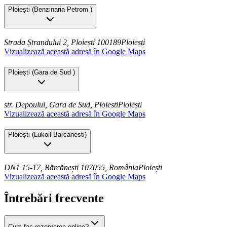
Ploiești
(
Benzinaria Petrom
)
Strada Ștrandului 2, Ploiești 100189
Ploiești
Vizualizează această adresă în Google Maps
Ploiești
(
Gara de Sud
)
str. Depoului, Gara de Sud, Ploiesti
Ploiești
Vizualizează această adresă în Google Maps
Ploiești
(
Lukoil Barcanesti
)
DN1 15-17, Bărcănești 107055, România
Ploiești
Vizualizează această adresă în Google Maps
Întrebări frecvente
Cum fac rezervarea online?