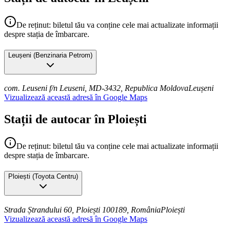
De reținut: biletul tău va conține cele mai actualizate informații
despre stația de îmbarcare.
Leușeni
(
Benzinaria Petrom
)
com. Leuseni f/n Leuseni, MD-3432, Republica Moldova
Leușeni
Vizualizează această adresă în Google Maps
Stații de autocar în Ploiești
De reținut: biletul tău va conține cele mai actualizate informații
despre stația de îmbarcare.
Ploiești
(
Toyota Centru
)
Strada Ștrandului 60, Ploiești 100189, România
Ploiești
Vizualizează această adresă în Google Maps