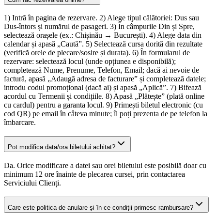
1) Intră în pagina de rezervare. 2) Alege tipul călătoriei: Dus sau
Dus-întors și numărul de pasageri. 3) În câmpurile Din și Spre,
selectează orașele (ex.: Chișinău → București). 4) Alege data din
calendar și apasă „Caută”. 5) Selectează cursa dorită din rezultate
(verifică orele de plecare/sosire și durata). 6) În formularul de
rezervare: selectează locul (unde opțiunea e disponibilă);
completează Nume, Prenume, Telefon, Email; dacă ai nevoie de
factură, apasă „Adaugă adresa de facturare” și completează datele;
introdu codul promoțional (dacă ai) și apasă „Aplică”. 7) Bifează
acordul cu Termenii și condițiile. 8) Apasă „Plătește” (plată online
cu cardul) pentru a garanta locul. 9) Primești biletul electronic (cu
cod QR) pe email în câteva minute; îl poți prezenta de pe telefon la
îmbarcare.
Pot modifica data/ora biletului achitat?
Da. Orice modificare a datei sau orei biletului este posibilă doar cu
minimum 12 ore înainte de plecarea cursei, prin contactarea
Serviciului Clienți.
Care este politica de anulare și în ce condiții primesc rambursare?