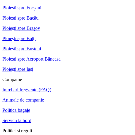
Ploiești spre Focșani
Ploiești spre Bacău
Ploiești spre Brașov
Ploiești spre Bălți
Ploiești spre Bușteni
Ploiești spre Aeroport Băneasa
Ploiești spre Iași
Companie
Intrebari fregvente (FAQ)
Animale de companie
Politica bagaje
Servicii la bord
Politici si reguli