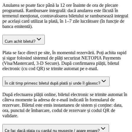
Anularea se poate face până la 12 ore înainte de ora de plecare
programată. Rambursare integrală: dacă anularea este făcută în
termenul menționat, contravaloarea biletului se rambursează integral
pe același card utilizat la plată, în 1–7 zile lucrătoare (în funcție de
banca emitentă).
Cum achit biletul?
Plata se face direct pe site, în momentul rezervării. Poți achita rapid
și sigur folosind sistemul de plăți securizat NETOPIA Payments
(Visa/Mastercard, 3-D Secure). După confirmarea plății, biletul
electronic (cu cod QR) se trimite automat pe e-mail.
În cât timp primesc biletul după plată și unde îl găsesc?
După efectuarea plății online, biletul electronic se trimite automat în
câteva momente la adresa de e-mail indicată în formularul de
rezervare. Biletul este emis instantaneu de sistem și conține: data,
ora, punctul de îmbarcare, codul de rezervare și codul QR de
validare.
Ce fac dacă plata cu cardul nu reușește / apare eroare?