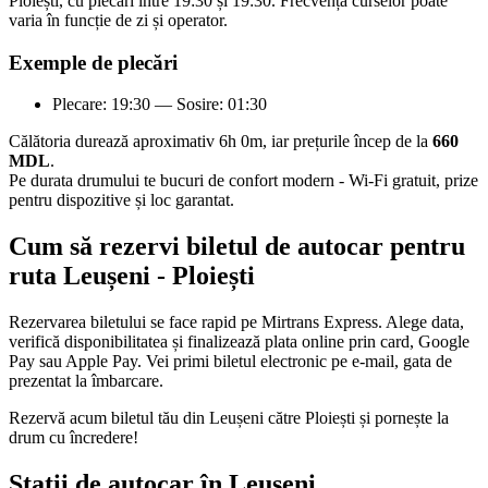
Ploiești, cu plecări între 19:30 și 19:30. Frecvența curselor poate
varia în funcție de zi și operator.
Exemple de plecări
Plecare: 19:30 — Sosire: 01:30
Călătoria durează aproximativ 6h 0m, iar prețurile încep de la
660
MDL
.
Pe durata drumului te bucuri de confort modern - Wi-Fi gratuit, prize
pentru dispozitive și loc garantat.
Cum să rezervi biletul de autocar pentru
ruta Leușeni - Ploiești
Rezervarea biletului se face rapid pe Mirtrans Express. Alege data,
verifică disponibilitatea și finalizează plata online prin card, Google
Pay sau Apple Pay. Vei primi biletul electronic pe e-mail, gata de
prezentat la îmbarcare.
Rezervă acum biletul tău din Leușeni către Ploiești și pornește la
drum cu încredere!
Stații de autocar în Leușeni