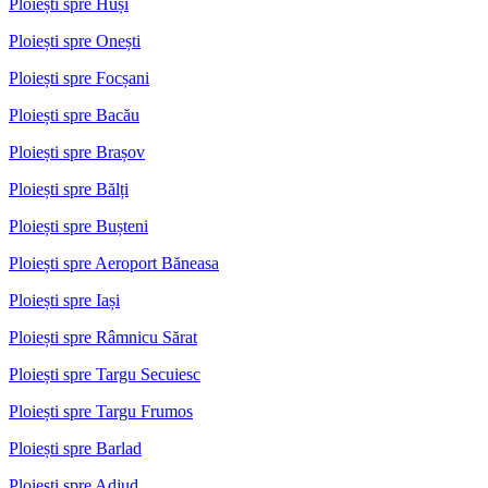
Ploiești spre Huși
Ploiești spre Onești
Ploiești spre Focșani
Ploiești spre Bacău
Ploiești spre Brașov
Ploiești spre Bălți
Ploiești spre Bușteni
Ploiești spre Aeroport Băneasa
Ploiești spre Iași
Ploiești spre Râmnicu Sărat
Ploiești spre Targu Secuiesc
Ploiești spre Targu Frumos
Ploiești spre Barlad
Ploiești spre Adjud