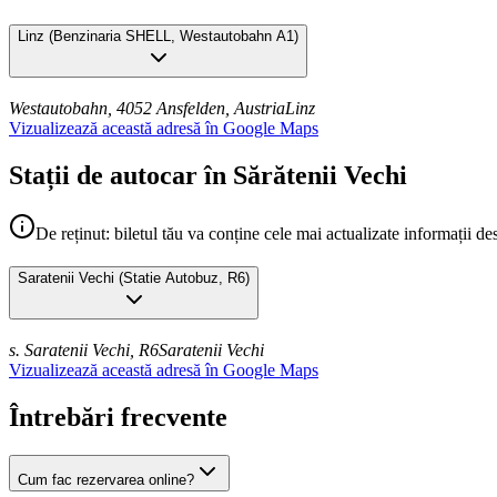
Linz
(
Benzinaria SHELL, Westautobahn A1
)
Westautobahn, 4052 Ansfelden, Austria
Linz
Vizualizează această adresă în Google Maps
Stații de autocar în Sărătenii Vechi
De reținut: biletul tău va conține cele mai actualizate informații de
Saratenii Vechi
(
Statie Autobuz, R6
)
s. Saratenii Vechi, R6
Saratenii Vechi
Vizualizează această adresă în Google Maps
Întrebări frecvente
Cum fac rezervarea online?