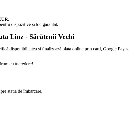
 EUR
.
entru dispozitive și loc garantat.
uta Linz - Sărătenii Vechi
fică disponibilitatea și finalizează plata online prin card, Google Pay s
 drum cu încredere!
spre stația de îmbarcare.