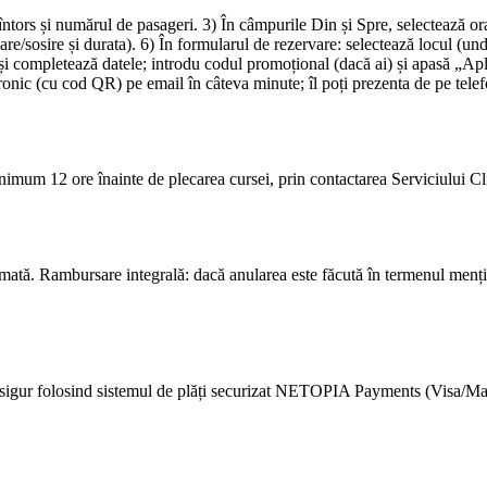
-întors și numărul de pasageri. 3) În câmpurile Din și Spre, selectează o
ecare/sosire și durata). 6) În formularul de rezervare: selectează locul
i completează datele; introdu codul promoțional (dacă ai) și apasă „Apli
ctronic (cu cod QR) pe email în câteva minute; îl poți prezenta de pe tele
inimum 12 ore înainte de plecarea cursei, prin contactarea Serviciului Cli
mată. Rambursare integrală: dacă anularea este făcută în termenul mențio
 și sigur folosind sistemul de plăți securizat NETOPIA Payments (Visa/Ma