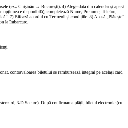
rașele (ex.: Chișinău → București). 4) Alege data din calendar și apasă
 (unde opțiunea e disponibilă); completează Nume, Prenume, Telefon,
că”. 7) Bifează acordul cu Termenii și condițiile. 8) Apasă „Plătește”
fon la îmbarcare.
enți.
nat, contravaloarea biletului se rambursează integral pe același card
stercard, 3-D Secure). După confirmarea plății, biletul electronic (cu