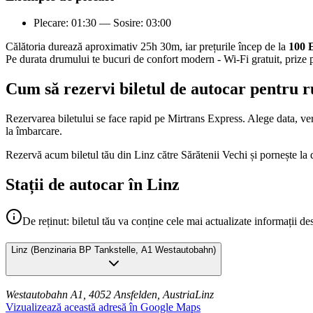
Plecare: 01:30 — Sosire: 03:00
Călătoria durează aproximativ 25h 30m, iar prețurile încep de la
100
Pe durata drumului te bucuri de confort modern - Wi-Fi gratuit, prize p
Cum să rezervi biletul de autocar pentru r
Rezervarea biletului se face rapid pe Mirtrans Express. Alege data, veri
la îmbarcare.
Rezervă acum biletul tău din Linz către Sărătenii Vechi și pornește la
Stații de autocar în Linz
De reținut: biletul tău va conține cele mai actualizate informații de
Linz
(
Benzinaria BP Tankstelle, A1 Westautobahn
)
Westautobahn A1, 4052 Ansfelden, Austria
Linz
Vizualizează această adresă în Google Maps