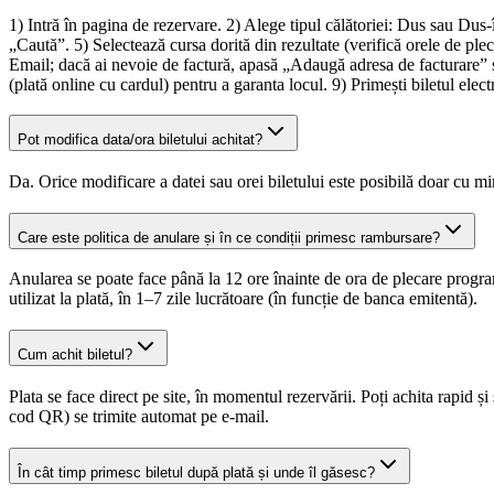
1) Intră în pagina de rezervare. 2) Alege tipul călătoriei: Dus sau Dus
„Caută”. 5) Selectează cursa dorită din rezultate (verifică orele de pl
Email; dacă ai nevoie de factură, apasă „Adaugă adresa de facturare” ș
(plată online cu cardul) pentru a garanta locul. 9) Primești biletul ele
Pot modifica data/ora biletului achitat?
Da. Orice modificare a datei sau orei biletului este posibilă doar cu m
Care este politica de anulare și în ce condiții primesc rambursare?
Anularea se poate face până la 12 ore înainte de ora de plecare progra
utilizat la plată, în 1–7 zile lucrătoare (în funcție de banca emitentă).
Cum achit biletul?
Plata se face direct pe site, în momentul rezervării. Poți achita rapid
cod QR) se trimite automat pe e-mail.
În cât timp primesc biletul după plată și unde îl găsesc?