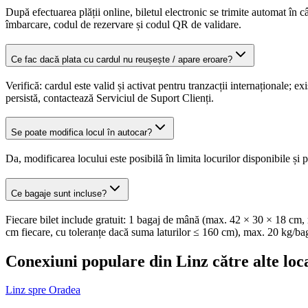
După efectuarea plății online, biletul electronic se trimite automat în 
îmbarcare, codul de rezervare și codul QR de validare.
Ce fac dacă plata cu cardul nu reușește / apare eroare?
Verifică: cardul este valid și activat pentru tranzacții internaționale;
persistă, contactează Serviciul de Suport Clienți.
Se poate modifica locul în autocar?
Da, modificarea locului este posibilă în limita locurilor disponibile și p
Ce bagaje sunt incluse?
Fiecare bilet include gratuit: 1 bagaj de mână (max. 42 × 30 × 18 cm, 
cm fiecare, cu toleranțe dacă suma laturilor ≤ 160 cm), max. 20 kg/ba
Conexiuni populare din Linz către alte loca
Linz spre Oradea