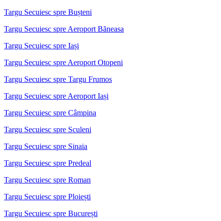
Targu Secuiesc spre Bușteni
Targu Secuiesc spre Aeroport Băneasa
Targu Secuiesc spre Iași
Targu Secuiesc spre Aeroport Otopeni
Targu Secuiesc spre Targu Frumos
Targu Secuiesc spre Aeroport Iași
Targu Secuiesc spre Câmpina
Targu Secuiesc spre Sculeni
Targu Secuiesc spre Sinaia
Targu Secuiesc spre Predeal
Targu Secuiesc spre Roman
Targu Secuiesc spre Ploiești
Targu Secuiesc spre București