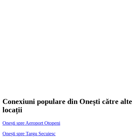
Conexiuni populare din Onești către alte
locații
Onești spre Aeroport Otopeni
Onești spre Targu Secuiesc