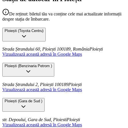
De reținut: biletul tău va conține cele mai actualizate informații
despre stația de îmbarcare.
Ploiești
(
Toyota Centru
)
Strada Ștrandului 60, Ploiești 100189, România
Ploiești
Vizualizează această adresă în Google Maps
Ploiești
(
Benzinaria Petrom
)
Strada Ștrandului 2, Ploiești 100189
Ploiești
Vizualizează această adresă în Google Maps
Ploiești
(
Gara de Sud
)
str. Depoului, Gara de Sud, Ploiesti
Ploiești
Vizualizează această adresă în Google Maps