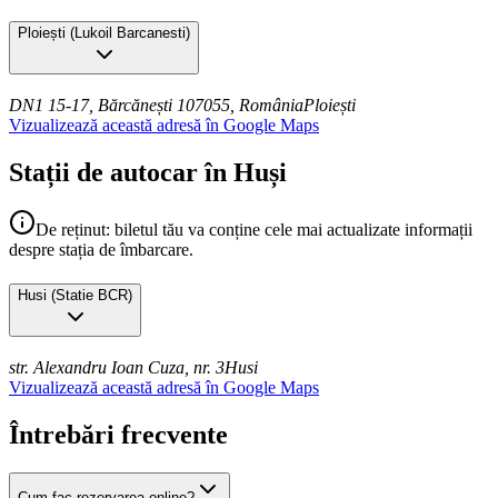
Ploiești
(
Lukoil Barcanesti
)
DN1 15-17, Bărcănești 107055, România
Ploiești
Vizualizează această adresă în Google Maps
Stații de autocar în Huși
De reținut: biletul tău va conține cele mai actualizate informații
despre stația de îmbarcare.
Husi
(
Statie BCR
)
str. Alexandru Ioan Cuza, nr. 3
Husi
Vizualizează această adresă în Google Maps
Întrebări frecvente
Cum fac rezervarea online?