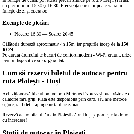
În funcție de cursă, pot exista plecări zilnice pe ruta Ploiești și Huși,
cu plecări între 16:30 și 16:30. Frecvența curselor poate varia în
funcție de zi și operator.
Exemple de plecări
Plecare: 16:30 — Sosire: 20:45
Călătoria durează aproximativ 4h 15m, iar prețurile încep de la
150
RON
.
Pe durata drumului te bucuri de confort modern - Wi-Fi gratuit, prize
pentru dispozitive și loc garantat.
Cum să rezervi biletul de autocar pentru
ruta Ploiești - Huși
Achiziționează biletul online prin Mirtrans Express și bucură-te de o
călătorie fără griji. Plata este disponibilă prin card, sau alte metode
sigure, iar biletul ajunge instant pe e-mail.
Rezervă acum biletul tău din Ploiești către Huși și pornește la drum
cu încredere!
Stații de autocar în Ploiești