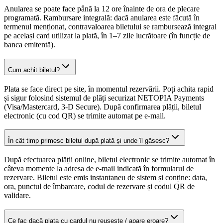
Anularea se poate face până la 12 ore înainte de ora de plecare
programată. Rambursare integrală: dacă anularea este făcută în
termenul menționat, contravaloarea biletului se rambursează integral
pe același card utilizat la plată, în 1–7 zile lucrătoare (în funcție de
banca emitentă).
Cum achit biletul?
Plata se face direct pe site, în momentul rezervării. Poți achita rapid
și sigur folosind sistemul de plăți securizat NETOPIA Payments
(Visa/Mastercard, 3-D Secure). După confirmarea plății, biletul
electronic (cu cod QR) se trimite automat pe e-mail.
În cât timp primesc biletul după plată și unde îl găsesc?
După efectuarea plății online, biletul electronic se trimite automat în
câteva momente la adresa de e-mail indicată în formularul de
rezervare. Biletul este emis instantaneu de sistem și conține: data,
ora, punctul de îmbarcare, codul de rezervare și codul QR de
validare.
Ce fac dacă plata cu cardul nu reușește / apare eroare?