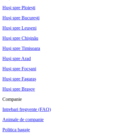
Huși spre Ploiești
Huși spre București
Huși spre Leușeni
Huși spre Chișinău
Huși spre Timisoara
Huși spre Arad
Huși spre Focșani
Huși spre Fagaraș
Huși spre Brașov
Companie
Intrebari fregvente (FAQ)
Animale de companie
Politica bagaje