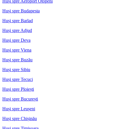
Huși spre Aeroport Otopeni
Huși spre Budapesta
Huși spre Barlad
Huși spre Adjud
Huși spre Deva
Huși spre Viena
Huși spre Buzău
Huși spre Sibiu
Huși spre Tecuci
Huși spre Ploiești
Huși spre București
Huși spre Leușeni
Huși spre Chișinău
Huși spre Timisoara