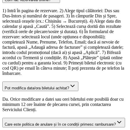
1) Intră în pagina de rezervare. 2) Alege tipul călătoriei: Dus sau
Dus-întors și numărul de pasageri. 3) În câmpurile Din și Spre,
selectează orașele (ex.: Chișinău → București). 4) Alege data din
calendar și apasă „Caută”. 5) Selectează cursa dorită din rezultate
(verifică orele de plecare/sosire și durata). 6) În formularul de
rezervare: selectează locul (unde opțiunea e disponibilă);
completează Nume, Prenume, Telefon, Email; dacă ai nevoie de
factură, apasă „Adaugă adresa de facturare” și completează datele;
introdu codul promoțional (dacă ai) și apasă „Aplică”. 7) Bifează
acordul cu Termenii și condițiile. 8) Apasă „Plătește” (plată online
cu cardul) pentru a garanta locul. 9) Primești biletul electronic (cu
cod QR) pe email în câteva minute; îl poți prezenta de pe telefon la
îmbarcare.
Pot modifica data/ora biletului achitat?
Da. Orice modificare a datei sau orei biletului este posibilă doar cu
minimum 12 ore înainte de plecarea cursei, prin contactarea
Serviciului Clienți.
Care este politica de anulare și în ce condiții primesc rambursare?