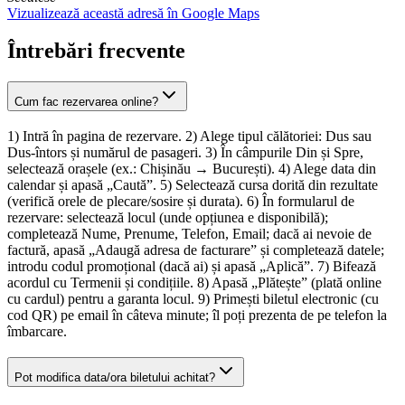
Vizualizează această adresă în Google Maps
Întrebări frecvente
Cum fac rezervarea online?
1) Intră în pagina de rezervare. 2) Alege tipul călătoriei: Dus sau
Dus-întors și numărul de pasageri. 3) În câmpurile Din și Spre,
selectează orașele (ex.: Chișinău → București). 4) Alege data din
calendar și apasă „Caută”. 5) Selectează cursa dorită din rezultate
(verifică orele de plecare/sosire și durata). 6) În formularul de
rezervare: selectează locul (unde opțiunea e disponibilă);
completează Nume, Prenume, Telefon, Email; dacă ai nevoie de
factură, apasă „Adaugă adresa de facturare” și completează datele;
introdu codul promoțional (dacă ai) și apasă „Aplică”. 7) Bifează
acordul cu Termenii și condițiile. 8) Apasă „Plătește” (plată online
cu cardul) pentru a garanta locul. 9) Primești biletul electronic (cu
cod QR) pe email în câteva minute; îl poți prezenta de pe telefon la
îmbarcare.
Pot modifica data/ora biletului achitat?