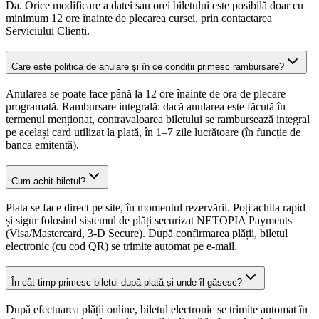
Da. Orice modificare a datei sau orei biletului este posibilă doar cu
minimum 12 ore înainte de plecarea cursei, prin contactarea
Serviciului Clienți.
Care este politica de anulare și în ce condiții primesc rambursare?
Anularea se poate face până la 12 ore înainte de ora de plecare
programată. Rambursare integrală: dacă anularea este făcută în
termenul menționat, contravaloarea biletului se rambursează integral
pe același card utilizat la plată, în 1–7 zile lucrătoare (în funcție de
banca emitentă).
Cum achit biletul?
Plata se face direct pe site, în momentul rezervării. Poți achita rapid
și sigur folosind sistemul de plăți securizat NETOPIA Payments
(Visa/Mastercard, 3-D Secure). După confirmarea plății, biletul
electronic (cu cod QR) se trimite automat pe e-mail.
În cât timp primesc biletul după plată și unde îl găsesc?
După efectuarea plății online, biletul electronic se trimite automat în