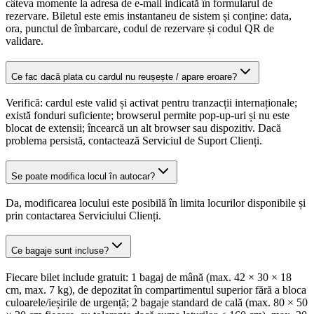
câteva momente la adresa de e-mail indicată în formularul de
rezervare. Biletul este emis instantaneu de sistem și conține: data,
ora, punctul de îmbarcare, codul de rezervare și codul QR de
validare.
Ce fac dacă plata cu cardul nu reușește / apare eroare?
Verifică: cardul este valid și activat pentru tranzacții internaționale;
există fonduri suficiente; browserul permite pop-up-uri și nu este
blocat de extensii; încearcă un alt browser sau dispozitiv. Dacă
problema persistă, contactează Serviciul de Suport Clienți.
Se poate modifica locul în autocar?
Da, modificarea locului este posibilă în limita locurilor disponibile și
prin contactarea Serviciului Clienți.
Ce bagaje sunt incluse?
Fiecare bilet include gratuit: 1 bagaj de mână (max. 42 × 30 × 18
cm, max. 7 kg), de depozitat în compartimentul superior fără a bloca
culoarele/ieșirile de urgență; 2 bagaje standard de cală (max. 80 × 50