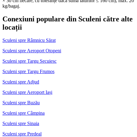
× 30 cm fiecare, cu toleranțe dacă suma laturilor ≤ 160 cm), max. 20
kg/bagaj.
Conexiuni populare din Sculeni către alte
locații
Sculeni spre Râmnicu Sărat
Sculeni spre Aeroport Otopeni
Sculeni spre Targu Secuiesc
Sculeni spre Targu Frumos
Sculeni spre Adjud
Sculeni spre Aeroport Iași
Sculeni spre Buzău
Sculeni spre Câmpina
Sculeni spre Sinaia
Sculeni spre Predeal