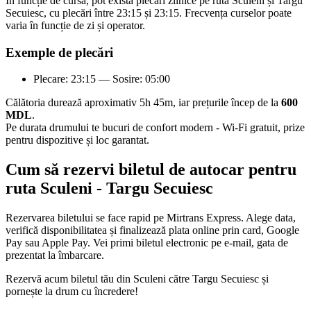
În funcție de cursă, pot exista plecări zilnice pe ruta Sculeni și Targu
Secuiesc, cu plecări între 23:15 și 23:15. Frecvența curselor poate
varia în funcție de zi și operator.
Exemple de plecări
Plecare: 23:15 — Sosire: 05:00
Călătoria durează aproximativ 5h 45m, iar prețurile încep de la
600
MDL
.
Pe durata drumului te bucuri de confort modern - Wi-Fi gratuit, prize
pentru dispozitive și loc garantat.
Cum să rezervi biletul de autocar pentru
ruta Sculeni - Targu Secuiesc
Rezervarea biletului se face rapid pe Mirtrans Express. Alege data,
verifică disponibilitatea și finalizează plata online prin card, Google
Pay sau Apple Pay. Vei primi biletul electronic pe e-mail, gata de
prezentat la îmbarcare.
Rezervă acum biletul tău din Sculeni către Targu Secuiesc și
pornește la drum cu încredere!