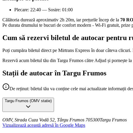
Plecare: 22:40 — Sosire: 01:00
Călătoria durează aproximativ 2h 20m, iar prețurile încep de la
70 R
Pe durata drumului te bucuri de confort modern - Wi-Fi gratuit, prize p
Cum să rezervi biletul de autocar pentru 
Poți cumpăra biletul direct pe Mirtrans Express în doar câteva clicuri. P
Rezervă acum biletul tău din Targu Frumos către Adjud și pornește la
Stații de autocar în Targu Frumos
De reținut: biletul tău va conține cele mai actualizate informații de
Targu Frumos
(
OMV statie
)
OMV, Strada Cuza Vodă 52, Târgu Frumos 705300
Targu Frumos
Vizualizează această adresă în Google Maps