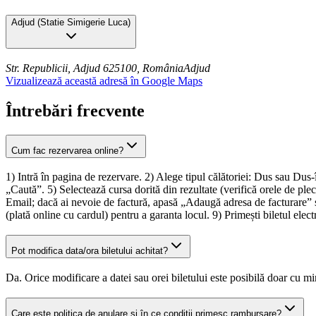
Adjud
(
Statie Simigerie Luca
)
Str. Republicii, Adjud 625100, România
Adjud
Vizualizează această adresă în Google Maps
Întrebări frecvente
Cum fac rezervarea online?
1) Intră în pagina de rezervare. 2) Alege tipul călătoriei: Dus sau Dus
„Caută”. 5) Selectează cursa dorită din rezultate (verifică orele de pl
Email; dacă ai nevoie de factură, apasă „Adaugă adresa de facturare” ș
(plată online cu cardul) pentru a garanta locul. 9) Primești biletul ele
Pot modifica data/ora biletului achitat?
Da. Orice modificare a datei sau orei biletului este posibilă doar cu m
Care este politica de anulare și în ce condiții primesc rambursare?