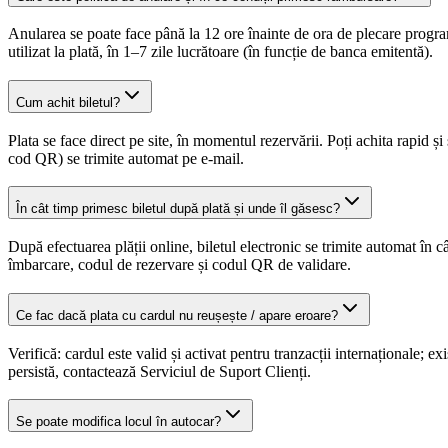
Anularea se poate face până la 12 ore înainte de ora de plecare progra
utilizat la plată, în 1–7 zile lucrătoare (în funcție de banca emitentă).
Cum achit biletul?
Plata se face direct pe site, în momentul rezervării. Poți achita rapid
cod QR) se trimite automat pe e-mail.
În cât timp primesc biletul după plată și unde îl găsesc?
După efectuarea plății online, biletul electronic se trimite automat în 
îmbarcare, codul de rezervare și codul QR de validare.
Ce fac dacă plata cu cardul nu reușește / apare eroare?
Verifică: cardul este valid și activat pentru tranzacții internaționale;
persistă, contactează Serviciul de Suport Clienți.
Se poate modifica locul în autocar?