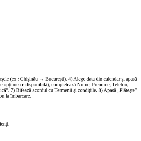
rașele (ex.: Chișinău → București). 4) Alege data din calendar și apasă
 (unde opțiunea e disponibilă); completează Nume, Prenume, Telefon,
că”. 7) Bifează acordul cu Termenii și condițiile. 8) Apasă „Plătește”
fon la îmbarcare.
enți.