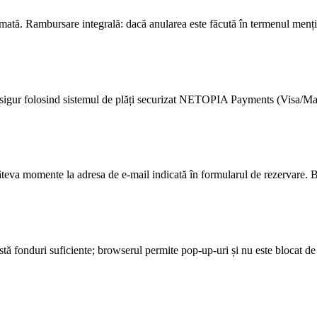
mată. Rambursare integrală: dacă anularea este făcută în termenul mențio
 și sigur folosind sistemul de plăți securizat NETOPIA Payments (Visa/Ma
câteva momente la adresa de e-mail indicată în formularul de rezervare. Bi
 există fonduri suficiente; browserul permite pop-up-uri și nu este blocat 