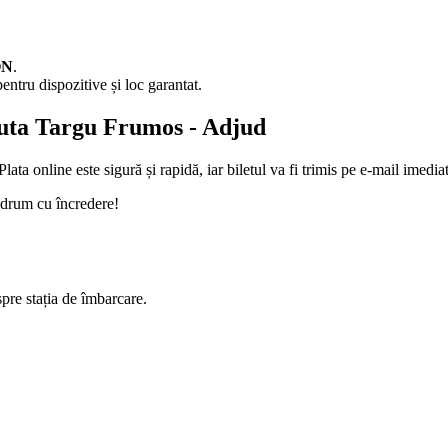
ON
.
entru dispozitive și loc garantat.
ruta Targu Frumos - Adjud
lata online este sigură și rapidă, iar biletul va fi trimis pe e-mail imedia
 drum cu încredere!
spre stația de îmbarcare.