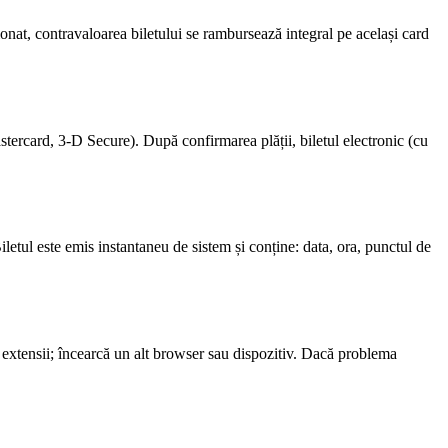
nat, contravaloarea biletului se rambursează integral pe același card
stercard, 3-D Secure). După confirmarea plății, biletul electronic (cu
letul este emis instantaneu de sistem și conține: data, ora, punctul de
de extensii; încearcă un alt browser sau dispozitiv. Dacă problema