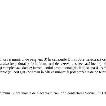
-întors și numărul de pasageri. 3) În câmpurile Din și Spre, selectează o
ecare/sosire și durata). 6) În formularul de rezervare: selectează locul
i completează datele; introdu codul promoțional (dacă ai) și apasă „Apli
ctronic (cu cod QR) pe email în câteva minute; îl poți prezenta de pe tele
inimum 12 ore înainte de plecarea cursei, prin contactarea Serviciului Cli