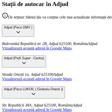
Stații de autocar în Adjud
De reținut: biletul tău va conține cele mai actualizate informații de
Adjud
(
Peco OMV
)
Bulevardul Republicii nr. 2B, Adjud 625100, România
Adjud
Vizualizează această adresă în Google Maps
Adjud
(
Profi Super - Centru
)
Strada Onești 1a, Adjud 625100
Adjud
Vizualizează această adresă în Google Maps
Adjud
(
Peco LUKOIL ( Giratoriu Onesti )
)
Str. Republicii 38A, Adjud 625100, România
Adjud
Vizualizează această adresă în Google Maps