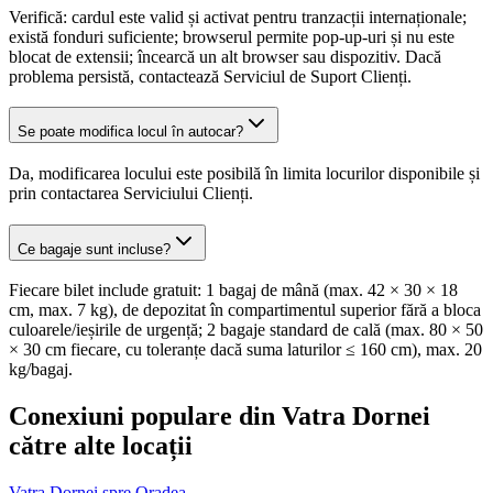
Verifică: cardul este valid și activat pentru tranzacții internaționale;
există fonduri suficiente; browserul permite pop-up-uri și nu este
blocat de extensii; încearcă un alt browser sau dispozitiv. Dacă
problema persistă, contactează Serviciul de Suport Clienți.
Se poate modifica locul în autocar?
Da, modificarea locului este posibilă în limita locurilor disponibile și
prin contactarea Serviciului Clienți.
Ce bagaje sunt incluse?
Fiecare bilet include gratuit: 1 bagaj de mână (max. 42 × 30 × 18
cm, max. 7 kg), de depozitat în compartimentul superior fără a bloca
culoarele/ieșirile de urgență; 2 bagaje standard de cală (max. 80 × 50
× 30 cm fiecare, cu toleranțe dacă suma laturilor ≤ 160 cm), max. 20
kg/bagaj.
Conexiuni populare din Vatra Dornei
către alte locații
Vatra Dornei spre Oradea