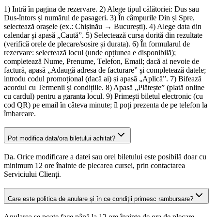
1) Intră în pagina de rezervare. 2) Alege tipul călătoriei: Dus sau
Dus-întors și numărul de pasageri. 3) În câmpurile Din și Spre,
selectează orașele (ex.: Chișinău → București). 4) Alege data din
calendar și apasă „Caută”. 5) Selectează cursa dorită din rezultate
(verifică orele de plecare/sosire și durata). 6) În formularul de
rezervare: selectează locul (unde opțiunea e disponibilă);
completează Nume, Prenume, Telefon, Email; dacă ai nevoie de
factură, apasă „Adaugă adresa de facturare” și completează datele;
introdu codul promoțional (dacă ai) și apasă „Aplică”. 7) Bifează
acordul cu Termenii și condițiile. 8) Apasă „Plătește” (plată online
cu cardul) pentru a garanta locul. 9) Primești biletul electronic (cu
cod QR) pe email în câteva minute; îl poți prezenta de pe telefon la
îmbarcare.
Pot modifica data/ora biletului achitat?
Da. Orice modificare a datei sau orei biletului este posibilă doar cu
minimum 12 ore înainte de plecarea cursei, prin contactarea
Serviciului Clienți.
Care este politica de anulare și în ce condiții primesc rambursare?
Anularea se poate face până la 12 ore înainte de ora de plecare