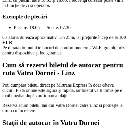
Linz, cu plecări între 18:05 și 18:05. Frecvența curselor poate varia
în funcție de zi și operator.
Exemple de plecări
Plecare: 18:05 — Sosire: 07:30
Călătoria durează aproximativ 13h 25m, iar prețurile încep de la
100
EUR
.
Pe durata drumului te bucuri de confort modern - Wi-Fi gratuit, prize
pentru dispozitive și loc garantat.
Cum să rezervi biletul de autocar pentru
ruta Vatra Dornei - Linz
Poți cumpăra biletul direct pe Mirtrans Express în doar câteva
clicuri. Plata online este sigură și rapidă, iar biletul va fi trimis pe e-
mail imediat după confirmarea plății.
Rezervă acum biletul tău din Vatra Dornei către Linz și pornește la
drum cu încredere!
Stații de autocar în Vatra Dornei