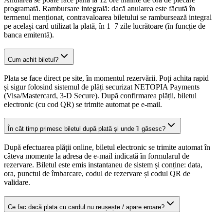
programată. Rambursare integrală: dacă anularea este făcută în
termenul menționat, contravaloarea biletului se rambursează integral
pe același card utilizat la plată, în 1–7 zile lucrătoare (în funcție de
banca emitentă).
Cum achit biletul?
Plata se face direct pe site, în momentul rezervării. Poți achita rapid
și sigur folosind sistemul de plăți securizat NETOPIA Payments
(Visa/Mastercard, 3-D Secure). După confirmarea plății, biletul
electronic (cu cod QR) se trimite automat pe e-mail.
În cât timp primesc biletul după plată și unde îl găsesc?
După efectuarea plății online, biletul electronic se trimite automat în
câteva momente la adresa de e-mail indicată în formularul de
rezervare. Biletul este emis instantaneu de sistem și conține: data,
ora, punctul de îmbarcare, codul de rezervare și codul QR de
validare.
Ce fac dacă plata cu cardul nu reușește / apare eroare?