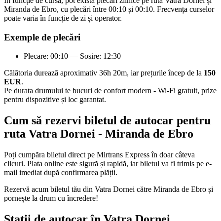
În funcție de cursă, pot exista plecări zilnice pe ruta Vatra Dornei și
Miranda de Ebro, cu plecări între 00:10 și 00:10. Frecvența curselor
poate varia în funcție de zi și operator.
Exemple de plecări
Plecare: 00:10 — Sosire: 12:30
Călătoria durează aproximativ 36h 20m, iar prețurile încep de la
150
EUR
.
Pe durata drumului te bucuri de confort modern - Wi-Fi gratuit, prize
pentru dispozitive și loc garantat.
Cum să rezervi biletul de autocar pentru
ruta Vatra Dornei - Miranda de Ebro
Poți cumpăra biletul direct pe Mirtrans Express în doar câteva
clicuri. Plata online este sigură și rapidă, iar biletul va fi trimis pe e-
mail imediat după confirmarea plății.
Rezervă acum biletul tău din Vatra Dornei către Miranda de Ebro și
pornește la drum cu încredere!
Stații de autocar în Vatra Dornei