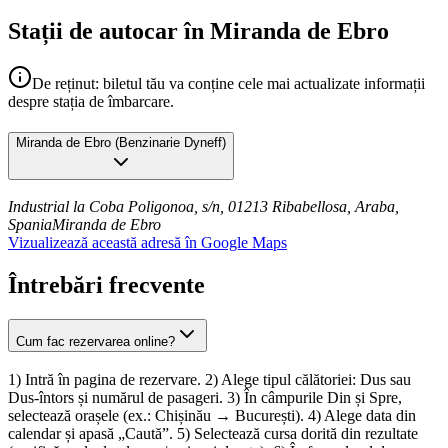
Stații de autocar în Miranda de Ebro
De reținut: biletul tău va conține cele mai actualizate informații
despre stația de îmbarcare.
Miranda de Ebro
(
Benzinarie Dyneff
)
Industrial la Coba Poligonoa, s/n, 01213 Ribabellosa, Araba,
Spania
Miranda de Ebro
Vizualizează această adresă în Google Maps
Întrebări frecvente
Cum fac rezervarea online?
1) Intră în pagina de rezervare. 2) Alege tipul călătoriei: Dus sau
Dus-întors și numărul de pasageri. 3) În câmpurile Din și Spre,
selectează orașele (ex.: Chișinău → București). 4) Alege data din
calendar și apasă „Caută”. 5) Selectează cursa dorită din rezultate