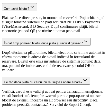
Cum achit biletul?
Plata se face direct pe site, în momentul rezervării. Poți achita rapid
și sigur folosind sistemul de plăți securizat NETOPIA Payments
(Visa/Mastercard, 3-D Secure). După confirmarea plății, biletul
electronic (cu cod QR) se trimite automat pe e-mail.
În cât timp primesc biletul după plată și unde îl găsesc?
După efectuarea plății online, biletul electronic se trimite automat în
câteva momente la adresa de e-mail indicată în formularul de
rezervare. Biletul este emis instantaneu de sistem și conține: data,
ora, punctul de îmbarcare, codul de rezervare și codul QR de
validare.
Ce fac dacă plata cu cardul nu reușește / apare eroare?
Verifică: cardul este valid și activat pentru tranzacții internaționale;
există fonduri suficiente; browserul permite pop-up-uri și nu este
blocat de extensii; încearcă un alt browser sau dispozitiv. Dacă
problema persistă, contactează Serviciul de Suport Clienți.