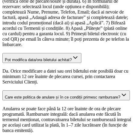
(verifică orele de plecare/sosire și durata). 6) În formularul de
rezervare: selectează locul (unde opțiunea e disponibilă);
completează Nume, Prenume, Telefon, Email; dacă ai nevoie de
factură, apasă „Adaugă adresa de facturare” și completează datele;
introdu codul promoțional (dacă ai) și apasă „Aplică”. 7) Bifează
acordul cu Termenii și condițiile. 8) Apasă „Plătește” (plată online
cu cardul) pentru a garanta locul. 9) Primești biletul electronic (cu
cod QR) pe email în câteva minute; îl poți prezenta de pe telefon la
îmbarcare.
Pot modifica data/ora biletului achitat?
Da. Orice modificare a datei sau orei biletului este posibilă doar cu
minimum 12 ore înainte de plecarea cursei, prin contactarea
Serviciului Clienți.
Care este politica de anulare și în ce condiții primesc rambursare?
Anularea se poate face până la 12 ore înainte de ora de plecare
programată. Rambursare integrală: dacă anularea este făcută în
termenul menționat, contravaloarea biletului se rambursează integral
pe același card utilizat la plată, în 1–7 zile lucrătoare (în funcție de
banca emitentă).