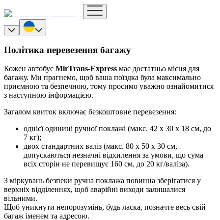
Політика перевезення багажу
Кожен автобус
MirTrans-Express
має достатньо місця для
багажу. Ми прагнемо, щоб ваша поїздка була максимально
приємною та безпечною, тому просимо уважно ознайомитися
з наступною інформацією.
Загалом квиток включає безкоштовне перевезення:
однієї одиниці ручної поклажі (макс. 42 x 30 x 18 см, до
7 кг);
двох стандартних валіз (макс. 80 x 50 x 30 см,
допускаються незначні відхилення за умови, що сума
всіх сторін не перевищує 160 см, до 20 кг/валіза).
З міркувань безпеки ручна поклажа повинна зберігатися у
верхніх відділеннях, щоб аварійні виходи залишалися
вільними.
Щоб уникнути непорозумінь, будь ласка, позначте весь свій
багаж іменем та адресою.