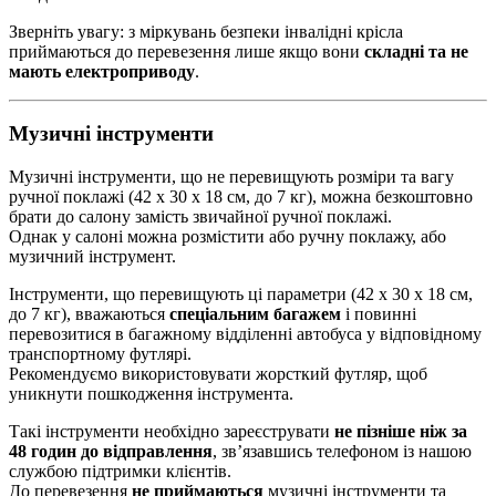
Зверніть увагу: з міркувань безпеки інвалідні крісла
приймаються до перевезення лише якщо вони
складні та не
мають електроприводу
.
Музичні інструменти
Музичні інструменти, що не перевищують розміри та вагу
ручної поклажі (42 x 30 x 18 см, до 7 кг), можна безкоштовно
брати до салону замість звичайної ручної поклажі.
Однак у салоні можна розмістити або ручну поклажу, або
музичний інструмент.
Інструменти, що перевищують ці параметри (42 x 30 x 18 см,
до 7 кг), вважаються
спеціальним багажем
і повинні
перевозитися в багажному відділенні автобуса у відповідному
транспортному футлярі.
Рекомендуємо використовувати жорсткий футляр, щоб
уникнути пошкодження інструмента.
Такі інструменти необхідно зареєструвати
не пізніше ніж за
48 годин до відправлення
, зв’язавшись телефоном із нашою
службою підтримки клієнтів.
До перевезення
не приймаються
музичні інструменти та