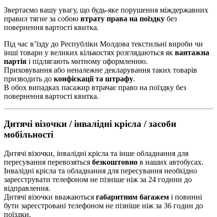
Звертаємо вашу увагу, що будь-яке порушення міждержавних
правил тягне за собою
втрату права на поїздку
без
повернення вартості квитка.
Під час в’їзду до Республіки Молдова текстильні вироби чи
інші товари у великих кількостях розглядаються як
вантажна
партія
і підлягають митному оформленню.
Приховування або неналежне декларування таких товарів
призводить до
конфіскації та штрафу
.
В обох випадках пасажир втрачає право на поїздку без
повернення вартості квитка.
Дитячі візочки / інвалідні крісла / засоби
мобільності
Дитячі візочки, інвалідні крісла та інше обладнання для
пересування перевозяться
безкоштовно
в наших автобусах.
Інвалідні крісла та обладнання для пересування необхідно
зареєструвати телефоном не пізніше ніж за 24 години до
відправлення.
Дитячі візочки вважаються
габаритним багажем
і повинні
бути зареєстровані телефоном не пізніше ніж за 36 годин до
поїздки.