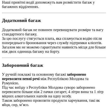
Наші привітні водії допоможуть вам розмістити багаж у
багажних відділеннях.
Додатковий багаж
Додатковий багаж не повинен перевищувати розміри та вагу
стандартного багажу.
За цю послугу стягується плата, яка сплачується водію після
попереднього бронювання через службу підтримки клієнтів.
Загалом ми не можемо гарантувати наявність місця для більше
ніж двох одиниць багажу на борту.
Заборонений багаж
У ручній поклажі та основному багажі
заборонено
перевозити певні речі
між Республікою Молдова та
Румунією.
Під час виїзду з Республіки Молдова суворо заборонено
перевозити більше ніж 2 пачки сигарет, 4 літри вина та 1 літр
міцних алкогольних напоїв на одну особу.
Також заборонено провозити продукти харчування, такі як
яйця, сир, м’ясо.