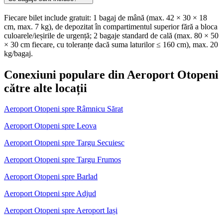
Fiecare bilet include gratuit: 1 bagaj de mână (max. 42 × 30 × 18
cm, max. 7 kg), de depozitat în compartimentul superior fără a bloca
culoarele/ieșirile de urgență; 2 bagaje standard de cală (max. 80 × 50
× 30 cm fiecare, cu toleranțe dacă suma laturilor ≤ 160 cm), max. 20
kg/bagaj.
Conexiuni populare din Aeroport Otopeni
către alte locații
Aeroport Otopeni spre Râmnicu Sărat
Aeroport Otopeni spre Leova
Aeroport Otopeni spre Targu Secuiesc
Aeroport Otopeni spre Targu Frumos
Aeroport Otopeni spre Barlad
Aeroport Otopeni spre Adjud
Aeroport Otopeni spre Aeroport Iași