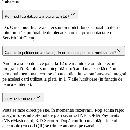
îmbarcare.
Pot modifica data/ora biletului achitat?
Da. Orice modificare a datei sau orei biletului este posibilă doar cu
minimum 12 ore înainte de plecarea cursei, prin contactarea
Serviciului Clienți.
Care este politica de anulare și în ce condiții primesc rambursare?
Anularea se poate face până la 12 ore înainte de ora de plecare
programată. Rambursare integrală: dacă anularea este făcută în
termenul menționat, contravaloarea biletului se rambursează integral
pe același card utilizat la plată, în 1–7 zile lucrătoare (în funcție de
banca emitentă).
Cum achit biletul?
Plata se face direct pe site, în momentul rezervării. Poți achita rapid
și sigur folosind sistemul de plăți securizat NETOPIA Payments
(Visa/Mastercard, 3-D Secure). După confirmarea plății, biletul
electronic (cu cod QR) se trimite automat pe e-mail.