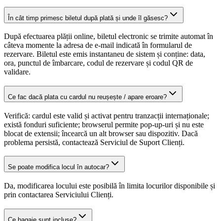
În cât timp primesc biletul după plată și unde îl găsesc?
După efectuarea plății online, biletul electronic se trimite automat în
câteva momente la adresa de e-mail indicată în formularul de
rezervare. Biletul este emis instantaneu de sistem și conține: data,
ora, punctul de îmbarcare, codul de rezervare și codul QR de
validare.
Ce fac dacă plata cu cardul nu reușește / apare eroare?
Verifică: cardul este valid și activat pentru tranzacții internaționale;
există fonduri suficiente; browserul permite pop-up-uri și nu este
blocat de extensii; încearcă un alt browser sau dispozitiv. Dacă
problema persistă, contactează Serviciul de Suport Clienți.
Se poate modifica locul în autocar?
Da, modificarea locului este posibilă în limita locurilor disponibile și
prin contactarea Serviciului Clienți.
Ce bagaje sunt incluse?