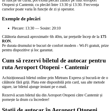
În funcție de cursă, pot exista plecări zilnice pe ruta Aeroport
Otopeni și Cantemir, cu plecări între 13:30 și 13:30. Frecvența
curselor poate varia în funcție de zi și operator.
Exemple de plecări
Plecare: 13:30 — Sosire: 20:10
Călătoria durează aproximativ 6h 40m, iar prețurile încep de la
175
RON
.
Pe durata drumului te bucuri de confort modern - Wi-Fi gratuit, prize
pentru dispozitive și loc garantat.
Cum să rezervi biletul de autocar pentru
ruta Aeroport Otopeni - Cantemir
Achiziționează biletul online prin Mirtrans Express și bucură-te de o
călătorie fără griji. Plata este disponibilă prin card, sau alte metode
sigure, iar biletul ajunge instant pe e-mail.
Rezervă acum biletul tău din Aeroport Otopeni către Cantemir și
pornește la drum cu încredere!
Stații de autocar în Aeroport Otopeni