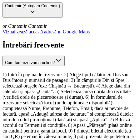
Cantemir
(
Autogara Cantemir
)
or Cantemir
Cantemir
Vizualizează această adresă în Google Maps
Întrebări frecvente
Cum fac rezervarea online?
1) Intră în pagina de rezervare. 2) Alege tipul călătoriei: Dus sau
Dus-întors și numărul de pasageri. 3) În câmpurile Din și Spre,
selectează orașele (ex.: Chișinău → București). 4) Alege data din
calendar și apasă „Caută”. 5) Selectează cursa dorită din rezultate
(verifică orele de plecare/sosire și durata). 6) În formularul de
rezervare: selectează locul (unde opțiunea e disponibilă);
completează Nume, Prenume, Telefon, Email; dacă ai nevoie de
factură, apasă „Adaugă adresa de facturare” și completează datele;
introdu codul promoțional (dacă ai) și apasă „Aplică”. 7) Bifează
acordul cu Termenii și condițiile. 8) Apasă „Plătește” (plată online
cu cardul) pentru a garanta locul. 9) Primești biletul electronic (cu
cod QR) pe email în câteva minute; îl poți prezenta de pe telefon la