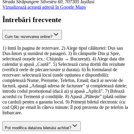
Strada Străpungere Silvestru 60, 707305 Iași
Iasi
Vizualizează această adresă în Google Maps
Întrebări frecvente
Cum fac rezervarea online?
1) Intră în pagina de rezervare. 2) Alege tipul călătoriei: Dus sau
Dus-întors și numărul de pasageri. 3) În câmpurile Din și Spre,
selectează orașele (ex.: Chișinău → București). 4) Alege data din
calendar și apasă „Caută”. 5) Selectează cursa dorită din rezultate
(verifică orele de plecare/sosire și durata). 6) În formularul de
rezervare: selectează locul (unde opțiunea e disponibilă);
completează Nume, Prenume, Telefon, Email; dacă ai nevoie de
factură, apasă „Adaugă adresa de facturare” și completează datele;
introdu codul promoțional (dacă ai) și apasă „Aplică”. 7) Bifează
acordul cu Termenii și condițiile. 8) Apasă „Plătește” (plată online
cu cardul) pentru a garanta locul. 9) Primești biletul electronic (cu
cod QR) pe email în câteva minute; îl poți prezenta de pe telefon la
îmbarcare.
Pot modifica data/ora biletului achitat?