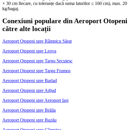
× 30 cm fiecare, cu toleranțe dacă suma laturilor ≤ 160 cm), max. 20
kg/bagaj.
Conexiuni populare din Aeroport Otopeni
către alte locații
Aeroport Otopeni spre Râmnicu Sărat
Aeroport Otopeni spre Leova
Aeroport Otopeni spre Targu Secuiesc
Aeroport Otopeni spre Targu Frumos
Aeroport Otopeni spre Barlad
Aeroport Otopeni spre Adjud
Aeroport Otopeni spre Aeroport Iași
Aeroport Otopeni spre Brăila
Aeroport Otopeni spre Buzău
Aeroport Otopeni spre Câmpina