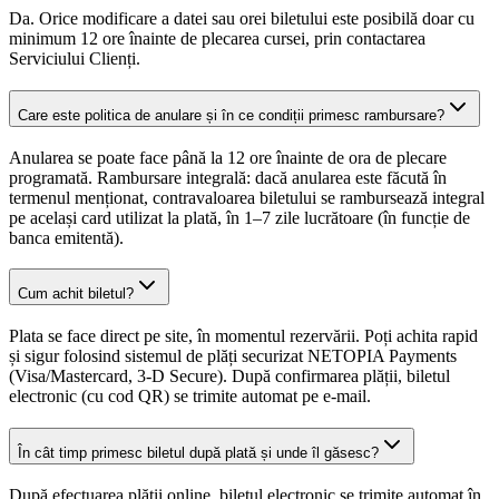
Da. Orice modificare a datei sau orei biletului este posibilă doar cu
minimum 12 ore înainte de plecarea cursei, prin contactarea
Serviciului Clienți.
Care este politica de anulare și în ce condiții primesc rambursare?
Anularea se poate face până la 12 ore înainte de ora de plecare
programată. Rambursare integrală: dacă anularea este făcută în
termenul menționat, contravaloarea biletului se rambursează integral
pe același card utilizat la plată, în 1–7 zile lucrătoare (în funcție de
banca emitentă).
Cum achit biletul?
Plata se face direct pe site, în momentul rezervării. Poți achita rapid
și sigur folosind sistemul de plăți securizat NETOPIA Payments
(Visa/Mastercard, 3-D Secure). După confirmarea plății, biletul
electronic (cu cod QR) se trimite automat pe e-mail.
În cât timp primesc biletul după plată și unde îl găsesc?
După efectuarea plății online, biletul electronic se trimite automat în