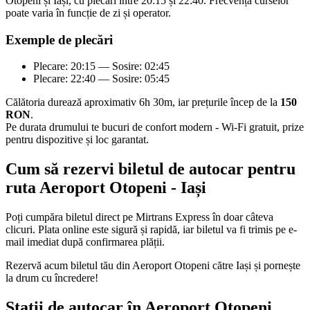
Otopeni și Iași, cu plecări între 20:15 și 22:40. Frecvența curselor
poate varia în funcție de zi și operator.
Exemple de plecări
Plecare: 20:15 — Sosire: 02:45
Plecare: 22:40 — Sosire: 05:45
Călătoria durează aproximativ 6h 30m, iar prețurile încep de la
150
RON
.
Pe durata drumului te bucuri de confort modern - Wi-Fi gratuit, prize
pentru dispozitive și loc garantat.
Cum să rezervi biletul de autocar pentru
ruta Aeroport Otopeni - Iași
Poți cumpăra biletul direct pe Mirtrans Express în doar câteva
clicuri. Plata online este sigură și rapidă, iar biletul va fi trimis pe e-
mail imediat după confirmarea plății.
Rezervă acum biletul tău din Aeroport Otopeni către Iași și pornește
la drum cu încredere!
Stații de autocar în Aeroport Otopeni