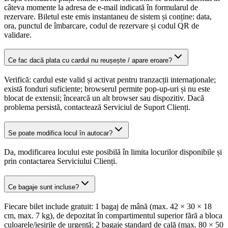
câteva momente la adresa de e-mail indicată în formularul de
rezervare. Biletul este emis instantaneu de sistem și conține: data,
ora, punctul de îmbarcare, codul de rezervare și codul QR de
validare.
Ce fac dacă plata cu cardul nu reușește / apare eroare?
Verifică: cardul este valid și activat pentru tranzacții internaționale;
există fonduri suficiente; browserul permite pop-up-uri și nu este
blocat de extensii; încearcă un alt browser sau dispozitiv. Dacă
problema persistă, contactează Serviciul de Suport Clienți.
Se poate modifica locul în autocar?
Da, modificarea locului este posibilă în limita locurilor disponibile și
prin contactarea Serviciului Clienți.
Ce bagaje sunt incluse?
Fiecare bilet include gratuit: 1 bagaj de mână (max. 42 × 30 × 18
cm, max. 7 kg), de depozitat în compartimentul superior fără a bloca
culoarele/ieșirile de urgență; 2 bagaje standard de cală (max. 80 × 50