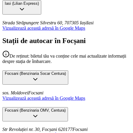
Iasi
(
Lilian Express
)
Strada Străpungere Silvestru 60, 707305 Iași
Iasi
Vizualizează această adresă în Google Maps
Stații de autocar în Focșani
De reținut: biletul tău va conține cele mai actualizate informații
despre stația de îmbarcare.
Focsani
(
Benzinaria Socar Centura
)
sos. Moldovei
Focsani
Vizualizează această adresă în Google Maps
Focsani
(
Benzinaria OMV, Centura
)
Str Revoluției nr. 30, Focșani 620177
Focsani