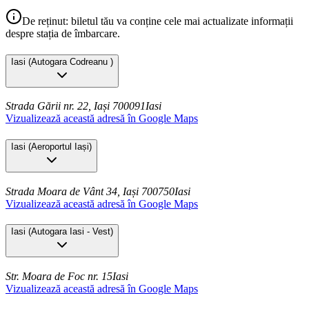
De reținut: biletul tău va conține cele mai actualizate informații
despre stația de îmbarcare.
Iasi
(
Autogara Codreanu
)
Strada Gării nr. 22, Iași 700091
Iasi
Vizualizează această adresă în Google Maps
Iasi
(
Aeroportul Iași
)
Strada Moara de Vânt 34, Iași 700750
Iasi
Vizualizează această adresă în Google Maps
Iasi
(
Autogara Iasi - Vest
)
Str. Moara de Foc nr. 15
Iasi
Vizualizează această adresă în Google Maps