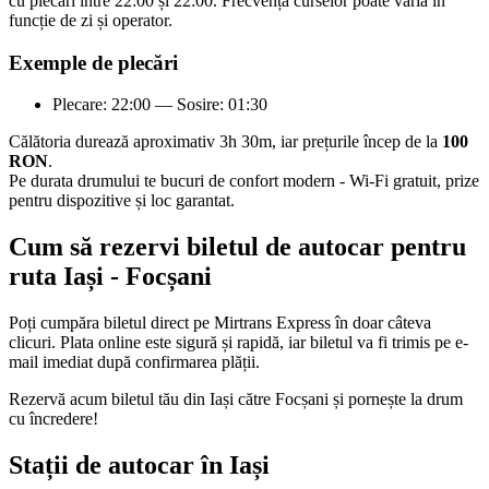
cu plecări între 22:00 și 22:00. Frecvența curselor poate varia în
funcție de zi și operator.
Exemple de plecări
Plecare: 22:00 — Sosire: 01:30
Călătoria durează aproximativ 3h 30m, iar prețurile încep de la
100
RON
.
Pe durata drumului te bucuri de confort modern - Wi-Fi gratuit, prize
pentru dispozitive și loc garantat.
Cum să rezervi biletul de autocar pentru
ruta Iași - Focșani
Poți cumpăra biletul direct pe Mirtrans Express în doar câteva
clicuri. Plata online este sigură și rapidă, iar biletul va fi trimis pe e-
mail imediat după confirmarea plății.
Rezervă acum biletul tău din Iași către Focșani și pornește la drum
cu încredere!
Stații de autocar în Iași