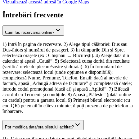
Vizualizează această adresă în Google Maps
Întrebări frecvente
Cum fac rezervarea online?
1) Intră în pagina de rezervare. 2) Alege tipul călătoriei: Dus sau
Dus-întors și numărul de pasageri. 3) În câmpurile Din și Spre,
selectează orașele (ex.: Chișinău → București). 4) Alege data din
calendar și apasă „Caută”. 5) Selectează cursa dorită din rezultate
(verifică orele de plecare/sosire și durata). 6) În formularul de
rezervare: selectează locul (unde opțiunea e disponibilă);
completează Nume, Prenume, Telefon, Email; dacă ai nevoie de
factură, apasă „Adaugă adresa de facturare” și completează datele;
introdu codul promoțional (dacă ai) și apasă „Aplică”. 7) Bifează
acordul cu Termenii și condițiile. 8) Apasă „Plătește” (plată online
cu cardul) pentru a garanta locul. 9) Primești biletul electronic (cu
cod QR) pe email în câteva minute; îl poți prezenta de pe telefon la
îmbarcare.
Pot modifica data/ora biletului achitat?
Da. Orice modificare a datei sau orei biletului este posibilă doar cu