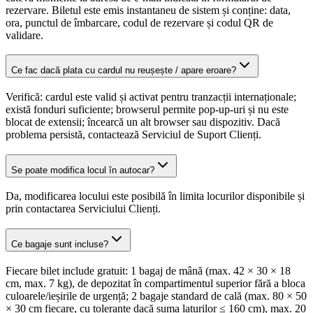
rezervare. Biletul este emis instantaneu de sistem și conține: data,
ora, punctul de îmbarcare, codul de rezervare și codul QR de
validare.
Ce fac dacă plata cu cardul nu reușește / apare eroare?
Verifică: cardul este valid și activat pentru tranzacții internaționale;
există fonduri suficiente; browserul permite pop-up-uri și nu este
blocat de extensii; încearcă un alt browser sau dispozitiv. Dacă
problema persistă, contactează Serviciul de Suport Clienți.
Se poate modifica locul în autocar?
Da, modificarea locului este posibilă în limita locurilor disponibile și
prin contactarea Serviciului Clienți.
Ce bagaje sunt incluse?
Fiecare bilet include gratuit: 1 bagaj de mână (max. 42 × 30 × 18
cm, max. 7 kg), de depozitat în compartimentul superior fără a bloca
culoarele/ieșirile de urgență; 2 bagaje standard de cală (max. 80 × 50
× 30 cm fiecare, cu toleranțe dacă suma laturilor ≤ 160 cm), max. 20