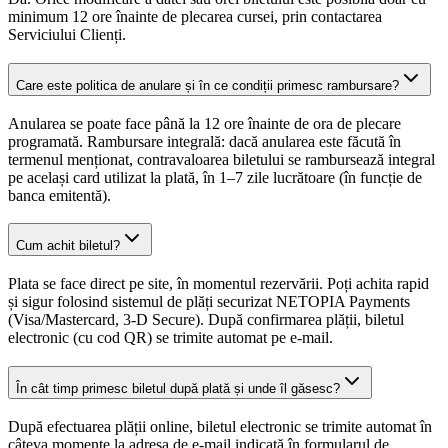
minimum 12 ore înainte de plecarea cursei, prin contactarea
Serviciului Clienți.
Care este politica de anulare și în ce condiții primesc rambursare?
Anularea se poate face până la 12 ore înainte de ora de plecare
programată. Rambursare integrală: dacă anularea este făcută în
termenul menționat, contravaloarea biletului se rambursează integral
pe același card utilizat la plată, în 1–7 zile lucrătoare (în funcție de
banca emitentă).
Cum achit biletul?
Plata se face direct pe site, în momentul rezervării. Poți achita rapid
și sigur folosind sistemul de plăți securizat NETOPIA Payments
(Visa/Mastercard, 3-D Secure). După confirmarea plății, biletul
electronic (cu cod QR) se trimite automat pe e-mail.
În cât timp primesc biletul după plată și unde îl găsesc?
După efectuarea plății online, biletul electronic se trimite automat în
câteva momente la adresa de e-mail indicată în formularul de