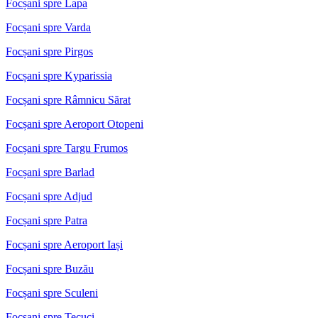
Focșani spre Lapa
Focșani spre Varda
Focșani spre Pirgos
Focșani spre Kyparissia
Focșani spre Râmnicu Sărat
Focșani spre Aeroport Otopeni
Focșani spre Targu Frumos
Focșani spre Barlad
Focșani spre Adjud
Focșani spre Patra
Focșani spre Aeroport Iași
Focșani spre Buzău
Focșani spre Sculeni
Focșani spre Tecuci