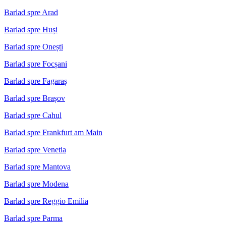
Barlad spre Arad
Barlad spre Huși
Barlad spre Onești
Barlad spre Focșani
Barlad spre Fagaraș
Barlad spre Brașov
Barlad spre Cahul
Barlad spre Frankfurt am Main
Barlad spre Venetia
Barlad spre Mantova
Barlad spre Modena
Barlad spre Reggio Emilia
Barlad spre Parma