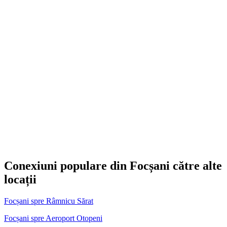
Conexiuni populare din Focșani către alte
locații
Focșani spre Râmnicu Sărat
Focșani spre Aeroport Otopeni