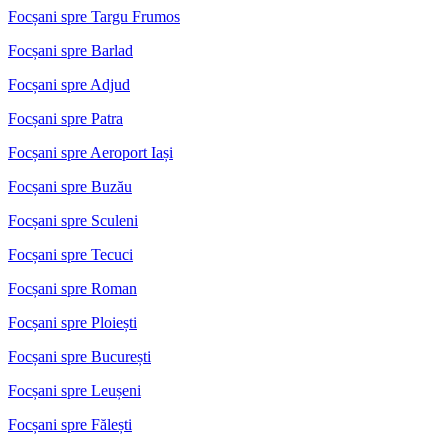
Focșani spre Targu Frumos
Focșani spre Barlad
Focșani spre Adjud
Focșani spre Patra
Focșani spre Aeroport Iași
Focșani spre Buzău
Focșani spre Sculeni
Focșani spre Tecuci
Focșani spre Roman
Focșani spre Ploiești
Focșani spre București
Focșani spre Leușeni
Focșani spre Fălești