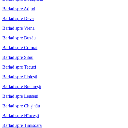
Barlad spre Adjud
Barlad spre Deva
Barlad spre Viena
Barlad spre Buzău
Barlad spre Comrat
Barlad spre Sibiu
Barlad spre Tecuci
Barlad spre Ploiești
Barlad spre București
Barlad spre Leușeni
Barlad spre Chișinău
Barlad spre Hîncești
Barlad spre Timisoara