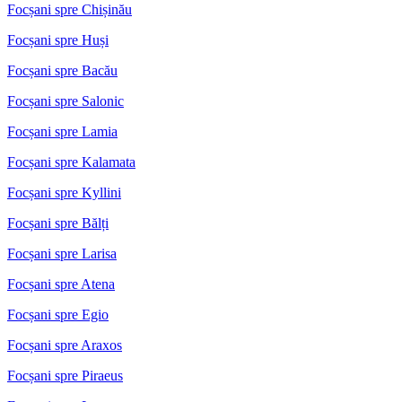
Focșani spre Chișinău
Focșani spre Huși
Focșani spre Bacău
Focșani spre Salonic
Focșani spre Lamia
Focșani spre Kalamata
Focșani spre Kyllini
Focșani spre Bălți
Focșani spre Larisa
Focșani spre Atena
Focșani spre Egio
Focșani spre Araxos
Focșani spre Piraeus