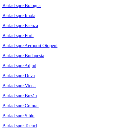
Barlad spre Bologna
Barlad spre Imola
Barlad spre Faenza
Barlad spre Forli
Barlad spre Aeroport Otopeni
Barlad spre Budapesta
Barlad spre Adjud
Barlad spre Deva
Barlad spre Viena
Barlad spre Buzău
Barlad spre Comrat
Barlad spre Sibiu
Barlad spre Tecuci