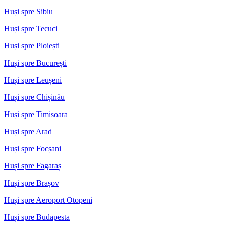
Huși spre Sibiu
Huși spre Tecuci
Huși spre Ploiești
Huși spre București
Huși spre Leușeni
Huși spre Chișinău
Huși spre Timisoara
Huși spre Arad
Huși spre Focșani
Huși spre Fagaraș
Huși spre Brașov
Huși spre Aeroport Otopeni
Huși spre Budapesta