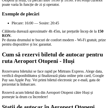
Otopeni și Huși, cu plecări între 16:00 și 16:00. Frecvența curselor
poate varia în funcție de zi și operator.
Exemple de plecări
Plecare: 16:00 — Sosire: 20:45
Călătoria durează aproximativ 4h 45m, iar prețurile încep de la
150
RON
.
Pe durata drumului te bucuri de confort modern - Wi-Fi gratuit, prize
pentru dispozitive și loc garantat.
Cum să rezervi biletul de autocar pentru
ruta Aeroport Otopeni - Huși
Rezervarea biletului se face rapid pe Mirtrans Express. Alege data,
verifică disponibilitatea și finalizează plata online prin card, Google
Pay sau Apple Pay. Vei primi biletul electronic pe e-mail, gata de
prezentat la îmbarcare.
Rezervă acum biletul tău din Aeroport Otopeni către Huși și
pornește la drum cu încredere!
Stații de autocar în Aeroport Otopeni