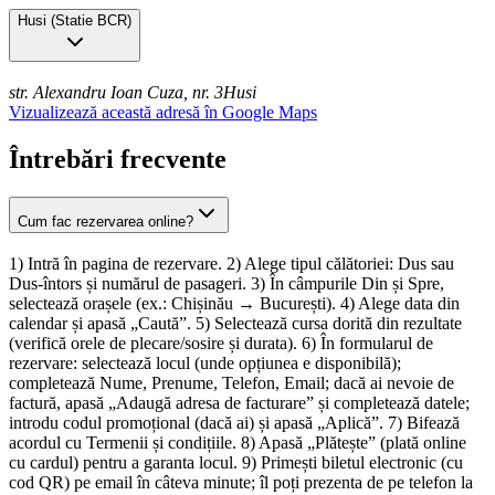
Husi
(
Statie BCR
)
str. Alexandru Ioan Cuza, nr. 3
Husi
Vizualizează această adresă în Google Maps
Întrebări frecvente
Cum fac rezervarea online?
1) Intră în pagina de rezervare. 2) Alege tipul călătoriei: Dus sau
Dus-întors și numărul de pasageri. 3) În câmpurile Din și Spre,
selectează orașele (ex.: Chișinău → București). 4) Alege data din
calendar și apasă „Caută”. 5) Selectează cursa dorită din rezultate
(verifică orele de plecare/sosire și durata). 6) În formularul de
rezervare: selectează locul (unde opțiunea e disponibilă);
completează Nume, Prenume, Telefon, Email; dacă ai nevoie de
factură, apasă „Adaugă adresa de facturare” și completează datele;
introdu codul promoțional (dacă ai) și apasă „Aplică”. 7) Bifează
acordul cu Termenii și condițiile. 8) Apasă „Plătește” (plată online
cu cardul) pentru a garanta locul. 9) Primești biletul electronic (cu
cod QR) pe email în câteva minute; îl poți prezenta de pe telefon la