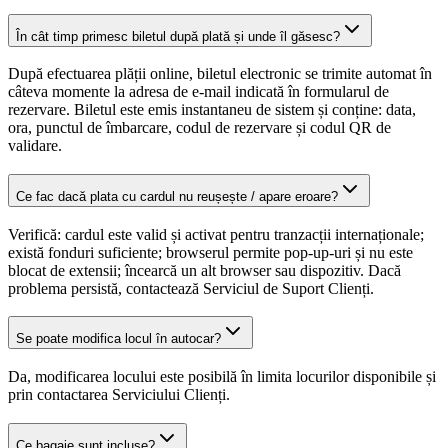
În cât timp primesc biletul după plată și unde îl găsesc?
După efectuarea plății online, biletul electronic se trimite automat în
câteva momente la adresa de e-mail indicată în formularul de
rezervare. Biletul este emis instantaneu de sistem și conține: data,
ora, punctul de îmbarcare, codul de rezervare și codul QR de
validare.
Ce fac dacă plata cu cardul nu reușește / apare eroare?
Verifică: cardul este valid și activat pentru tranzacții internaționale;
există fonduri suficiente; browserul permite pop-up-uri și nu este
blocat de extensii; încearcă un alt browser sau dispozitiv. Dacă
problema persistă, contactează Serviciul de Suport Clienți.
Se poate modifica locul în autocar?
Da, modificarea locului este posibilă în limita locurilor disponibile și
prin contactarea Serviciului Clienți.
Ce bagaje sunt incluse?