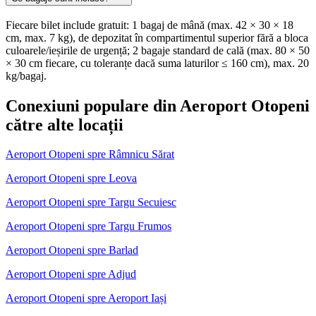
Fiecare bilet include gratuit: 1 bagaj de mână (max. 42 × 30 × 18
cm, max. 7 kg), de depozitat în compartimentul superior fără a bloca
culoarele/ieșirile de urgență; 2 bagaje standard de cală (max. 80 × 50
× 30 cm fiecare, cu toleranțe dacă suma laturilor ≤ 160 cm), max. 20
kg/bagaj.
Conexiuni populare din Aeroport Otopeni
către alte locații
Aeroport Otopeni spre Râmnicu Sărat
Aeroport Otopeni spre Leova
Aeroport Otopeni spre Targu Secuiesc
Aeroport Otopeni spre Targu Frumos
Aeroport Otopeni spre Barlad
Aeroport Otopeni spre Adjud
Aeroport Otopeni spre Aeroport Iași