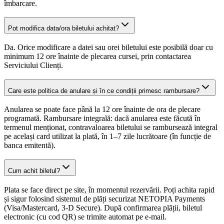
îmbarcare.
Pot modifica data/ora biletului achitat?
Da. Orice modificare a datei sau orei biletului este posibilă doar cu
minimum 12 ore înainte de plecarea cursei, prin contactarea
Serviciului Clienți.
Care este politica de anulare și în ce condiții primesc rambursare?
Anularea se poate face până la 12 ore înainte de ora de plecare
programată. Rambursare integrală: dacă anularea este făcută în
termenul menționat, contravaloarea biletului se rambursează integral
pe același card utilizat la plată, în 1–7 zile lucrătoare (în funcție de
banca emitentă).
Cum achit biletul?
Plata se face direct pe site, în momentul rezervării. Poți achita rapid
și sigur folosind sistemul de plăți securizat NETOPIA Payments
(Visa/Mastercard, 3-D Secure). După confirmarea plății, biletul
electronic (cu cod QR) se trimite automat pe e-mail.