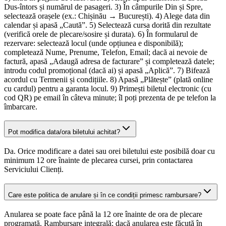
Dus-întors și numărul de pasageri. 3) În câmpurile Din și Spre,
selectează orașele (ex.: Chișinău → București). 4) Alege data din
calendar și apasă „Caută”. 5) Selectează cursa dorită din rezultate
(verifică orele de plecare/sosire și durata). 6) În formularul de
rezervare: selectează locul (unde opțiunea e disponibilă);
completează Nume, Prenume, Telefon, Email; dacă ai nevoie de
factură, apasă „Adaugă adresa de facturare” și completează datele;
introdu codul promoțional (dacă ai) și apasă „Aplică”. 7) Bifează
acordul cu Termenii și condițiile. 8) Apasă „Plătește” (plată online
cu cardul) pentru a garanta locul. 9) Primești biletul electronic (cu
cod QR) pe email în câteva minute; îl poți prezenta de pe telefon la
îmbarcare.
Pot modifica data/ora biletului achitat?
Da. Orice modificare a datei sau orei biletului este posibilă doar cu
minimum 12 ore înainte de plecarea cursei, prin contactarea
Serviciului Clienți.
Care este politica de anulare și în ce condiții primesc rambursare?
Anularea se poate face până la 12 ore înainte de ora de plecare
programată. Rambursare integrală: dacă anularea este făcută în