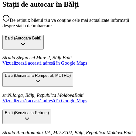
Stații de autocar în Bălți
De reținut: biletul tău va conține cele mai actualizate informații
despre stația de îmbarcare.
Balti
(
Autogara Balti
)
Strada Ștefan cel Mare 2, Bălți
Balti
Vizualizează această adresă în Google Maps
Balti
(
Benzinaria Rompetrol, METRO
)
str.N.Iorga, Bălți, Republica Moldova
Balti
Vizualizează această adresă în Google Maps
Balti
(
Benzinaria Petrom
)
Strada Aerodromului 1/A, MD-3102, Bălți, Republica Moldova
Balti