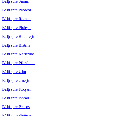
Bălți spre Sinaia
Bălți spre Predeal
Bălți spre Roman
Bălți spre Ploiești
Bălți spre București
Bălți spre Bistrița
Bălți spre Karlsruhe
Bălți spre Pforzheim
Bălți spre Ulm
Bălți spre Onești
Bălți spre Focșani
Bălți spre Bacău
Bălți spre Brașov
Bălți spre Stuttgart