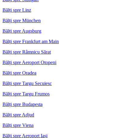
Bălți spre Linz
Bălți spre München
Bălți spre Augsburg
Bălți spre Frankfurt am Main
Bălți spre Râmnicu Sărat
Bălți spre Aeroport Otopeni
Bălți spre Oradea
Bălți spre Targu Secuiesc
Bălți spre Targu Frumos
Bălți spre Budapesta
Bălți spre Adjud
Bălți spre Viena
Bălți spre Aeroport Iași