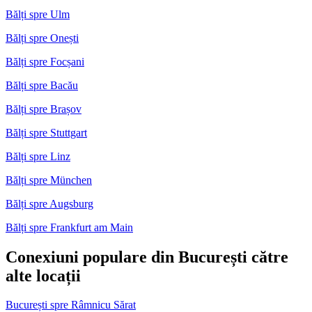
Bălți spre Ulm
Bălți spre Onești
Bălți spre Focșani
Bălți spre Bacău
Bălți spre Brașov
Bălți spre Stuttgart
Bălți spre Linz
Bălți spre München
Bălți spre Augsburg
Bălți spre Frankfurt am Main
Conexiuni populare din București către
alte locații
București spre Râmnicu Sărat