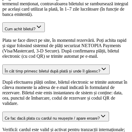
termenul menționat, contravaloarea biletului se rambursează integral
pe același card utilizat la plată, în 1–7 zile lucrătoare (în funcție de
banca emitentă).
Cum achit biletul?
Plata se face direct pe site, în momentul rezervării. Poți achita rapid
și sigur folosind sistemul de plăți securizat NETOPIA Payments
(Visa/Mastercard, 3-D Secure). După confirmarea plății, biletul
electronic (cu cod QR) se trimite automat pe e-mail.
În cât timp primesc biletul după plată și unde îl găsesc?
După efectuarea plății online, biletul electronic se trimite automat în
câteva momente la adresa de e-mail indicată în formularul de
rezervare. Biletul este emis instantaneu de sistem și conține: data,
ora, punctul de îmbarcare, codul de rezervare și codul QR de
validare.
Ce fac dacă plata cu cardul nu reușește / apare eroare?
Verifică: cardul este valid și activat pentru tranzacții internaționale;