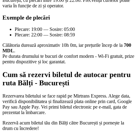
București, cu plecări între 19:00 și 22:00. Frecvența curselor poate
varia în funcție de zi și operator.
Exemple de plecări
Plecare: 19:00 — Sosire: 05:00
Plecare: 22:00 — Sosire: 08:59
Călătoria durează aproximativ 10h 0m, iar prețurile încep de la
700
MDL
.
Pe durata drumului te bucuri de confort modern - Wi-Fi gratuit, prize
pentru dispozitive și loc garantat.
Cum să rezervi biletul de autocar pentru
ruta Bălți - București
Rezervarea biletului se face rapid pe Mirtrans Express. Alege data,
verifică disponibilitatea și finalizează plata online prin card, Google
Pay sau Apple Pay. Vei primi biletul electronic pe e-mail, gata de
prezentat la îmbarcare.
Rezervă acum biletul tău din Bălți către București și pornește la
drum cu încredere!