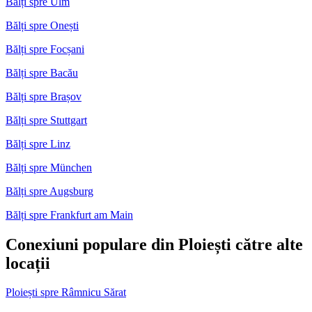
Bălți spre Ulm
Bălți spre Onești
Bălți spre Focșani
Bălți spre Bacău
Bălți spre Brașov
Bălți spre Stuttgart
Bălți spre Linz
Bălți spre München
Bălți spre Augsburg
Bălți spre Frankfurt am Main
Conexiuni populare din Ploiești către alte
locații
Ploiești spre Râmnicu Sărat