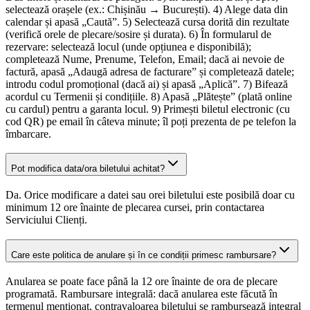
selectează orașele (ex.: Chișinău → București). 4) Alege data din
calendar și apasă „Caută”. 5) Selectează cursa dorită din rezultate
(verifică orele de plecare/sosire și durata). 6) În formularul de
rezervare: selectează locul (unde opțiunea e disponibilă);
completează Nume, Prenume, Telefon, Email; dacă ai nevoie de
factură, apasă „Adaugă adresa de facturare” și completează datele;
introdu codul promoțional (dacă ai) și apasă „Aplică”. 7) Bifează
acordul cu Termenii și condițiile. 8) Apasă „Plătește” (plată online
cu cardul) pentru a garanta locul. 9) Primești biletul electronic (cu
cod QR) pe email în câteva minute; îl poți prezenta de pe telefon la
îmbarcare.
Pot modifica data/ora biletului achitat?
Da. Orice modificare a datei sau orei biletului este posibilă doar cu
minimum 12 ore înainte de plecarea cursei, prin contactarea
Serviciului Clienți.
Care este politica de anulare și în ce condiții primesc rambursare?
Anularea se poate face până la 12 ore înainte de ora de plecare
programată. Rambursare integrală: dacă anularea este făcută în
termenul menționat, contravaloarea biletului se rambursează integral