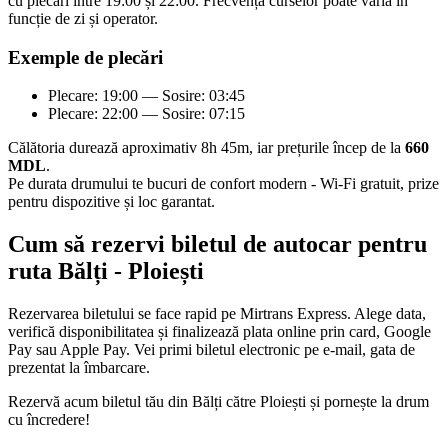
cu plecări între 19:00 și 22:00. Frecvența curselor poate varia în
funcție de zi și operator.
Exemple de plecări
Plecare: 19:00 — Sosire: 03:45
Plecare: 22:00 — Sosire: 07:15
Călătoria durează aproximativ 8h 45m, iar prețurile încep de la
660
MDL
.
Pe durata drumului te bucuri de confort modern - Wi-Fi gratuit, prize
pentru dispozitive și loc garantat.
Cum să rezervi biletul de autocar pentru
ruta Bălți - Ploiești
Rezervarea biletului se face rapid pe Mirtrans Express. Alege data,
verifică disponibilitatea și finalizează plata online prin card, Google
Pay sau Apple Pay. Vei primi biletul electronic pe e-mail, gata de
prezentat la îmbarcare.
Rezervă acum biletul tău din Bălți către Ploiești și pornește la drum
cu încredere!