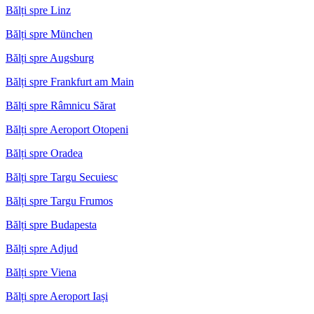
Bălți spre Linz
Bălți spre München
Bălți spre Augsburg
Bălți spre Frankfurt am Main
Bălți spre Râmnicu Sărat
Bălți spre Aeroport Otopeni
Bălți spre Oradea
Bălți spre Targu Secuiesc
Bălți spre Targu Frumos
Bălți spre Budapesta
Bălți spre Adjud
Bălți spre Viena
Bălți spre Aeroport Iași