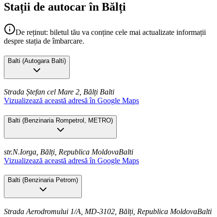
Stații de autocar în Bălți
De reținut: biletul tău va conține cele mai actualizate informații
despre stația de îmbarcare.
Balti
(
Autogara Balti
)
Strada Ștefan cel Mare 2, Bălți
Balti
Vizualizează această adresă în Google Maps
Balti
(
Benzinaria Rompetrol, METRO
)
str.N.Iorga, Bălți, Republica Moldova
Balti
Vizualizează această adresă în Google Maps
Balti
(
Benzinaria Petrom
)
Strada Aerodromului 1/A, MD-3102, Bălți, Republica Moldova
Balti