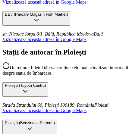
Vizualizează această adresă în Google Maps
Balti
(
Parcare Magazin Fish Market
)
str. Nicolae Iorga 6/1, Bălți, Republica Moldova
Balti
Vizualizează această adresă în Google Maps
Stații de autocar în Ploiești
De reținut: biletul tău va conține cele mai actualizate informații
despre stația de îmbarcare.
Ploiești
(
Toyota Centru
)
Strada Ștrandului 60, Ploiești 100189, România
Ploiești
Vizualizează această adresă în Google Maps
Ploiești
(
Benzinaria Petrom
)