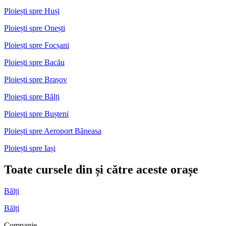
Ploiești spre Huși
Ploiești spre Onești
Ploiești spre Focșani
Ploiești spre Bacău
Ploiești spre Brașov
Ploiești spre Bălți
Ploiești spre Bușteni
Ploiești spre Aeroport Băneasa
Ploiești spre Iași
Toate cursele din și către aceste orașe
Bălți
Bălți
Companie