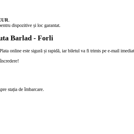
 EUR
.
entru dispozitive și loc garantat.
uta Barlad - Forli
lata online este sigură și rapidă, iar biletul va fi trimis pe e-mail imedia
 încredere!
spre stația de îmbarcare.