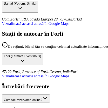
Barlad
(
Petrom, Simila
)
Com.Zorleni RO, Strada Europei 28, 737638
Barlad
Vizualizează această adresă în Google Maps
Stații de autocar în Forli
De reținut: biletul tău va conține cele mai actualizate informații de
Forli
(
Fermata Eventinbus
)
47122 Forlì, Province of Forlì-Cesena, Italia
Forli
Vizualizează această adresă în Google Maps
Întrebări frecvente
Cum fac rezervarea online?