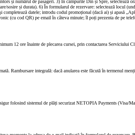
-întors și numărul de pasageri. 3) În câmpurile Din și Spre, selectează o
ecare/sosire și durata). 6) În formularul de rezervare: selectează locul
i completează datele; introdu codul promoțional (dacă ai) și apasă „Apli
ctronic (cu cod QR) pe email în câteva minute; îl poți prezenta de pe tele
inimum 12 ore înainte de plecarea cursei, prin contactarea Serviciului Cli
mată. Rambursare integrală: dacă anularea este făcută în termenul mențio
 și sigur folosind sistemul de plăți securizat NETOPIA Payments (Visa/Ma
câteva momente la adresa de e-mail indicată în formularul de rezervare. Bi