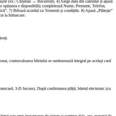
rașele (ex.: Chișinău → București). 4) Alege data din calendar și apasă
 (unde opțiunea e disponibilă); completează Nume, Prenume, Telefon,
că”. 7) Bifează acordul cu Termenii și condițiile. 8) Apasă „Plătește”
fon la îmbarcare.
enți.
nat, contravaloarea biletului se rambursează integral pe același card
stercard, 3-D Secure). După confirmarea plății, biletul electronic (cu
letul este emis instantaneu de sistem și conține: data, ora, punctul de