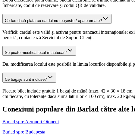
îmbarcare, codul de rezervare și codul QR de validare.
Ce fac dacă plata cu cardul nu reușește / apare eroare?
Verifică: cardul este valid și activat pentru tranzacții internaționale;
persistă, contactează Serviciul de Suport Clienți.
Se poate modifica locul în autocar?
Da, modificarea locului este posibilă în limita locurilor disponibile și p
Ce bagaje sunt incluse?
Fiecare bilet include gratuit: 1 bagaj de mână (max. 42 × 30 × 18 cm, 
cm fiecare, cu toleranțe dacă suma laturilor ≤ 160 cm), max. 20 kg/ba
Conexiuni populare din Barlad către alte l
Barlad spre Aeroport Otopeni
Barlad spre Budapesta