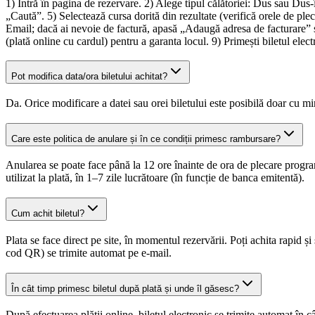
1) Intră în pagina de rezervare. 2) Alege tipul călătoriei: Dus sau Dus
„Caută”. 5) Selectează cursa dorită din rezultate (verifică orele de pl
Email; dacă ai nevoie de factură, apasă „Adaugă adresa de facturare” ș
(plată online cu cardul) pentru a garanta locul. 9) Primești biletul ele
Pot modifica data/ora biletului achitat?
Da. Orice modificare a datei sau orei biletului este posibilă doar cu m
Care este politica de anulare și în ce condiții primesc rambursare?
Anularea se poate face până la 12 ore înainte de ora de plecare progra
utilizat la plată, în 1–7 zile lucrătoare (în funcție de banca emitentă).
Cum achit biletul?
Plata se face direct pe site, în momentul rezervării. Poți achita rapid
cod QR) se trimite automat pe e-mail.
În cât timp primesc biletul după plată și unde îl găsesc?
După efectuarea plății online, biletul electronic se trimite automat în 