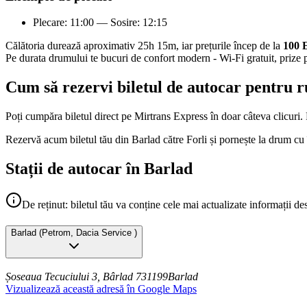
Plecare: 11:00 — Sosire: 12:15
Călătoria durează aproximativ 25h 15m, iar prețurile încep de la
100
Pe durata drumului te bucuri de confort modern - Wi-Fi gratuit, prize p
Cum să rezervi biletul de autocar pentru r
Poți cumpăra biletul direct pe Mirtrans Express în doar câteva clicuri. P
Rezervă acum biletul tău din Barlad către Forli și pornește la drum cu
Stații de autocar în Barlad
De reținut: biletul tău va conține cele mai actualizate informații de
Barlad
(
Petrom, Dacia Service
)
Șoseaua Tecuciului 3, Bârlad 731199
Barlad
Vizualizează această adresă în Google Maps