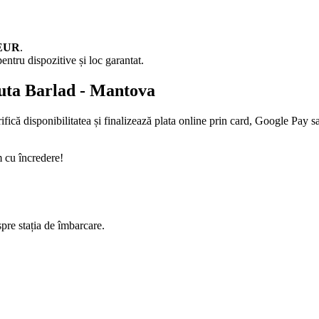
 EUR
.
entru dispozitive și loc garantat.
ruta Barlad - Mantova
fică disponibilitatea și finalizează plata online prin card, Google Pay s
 cu încredere!
spre stația de îmbarcare.