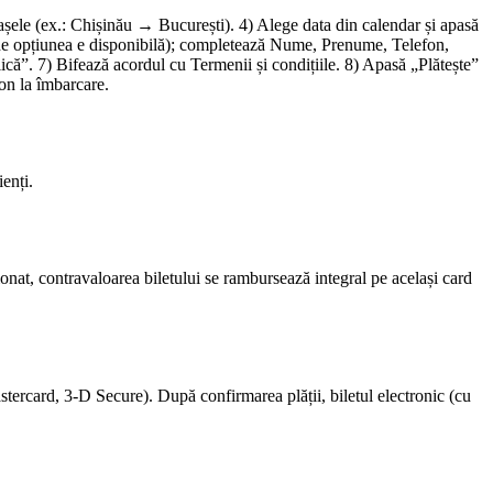
rașele (ex.: Chișinău → București). 4) Alege data din calendar și apasă
 (unde opțiunea e disponibilă); completează Nume, Prenume, Telefon,
că”. 7) Bifează acordul cu Termenii și condițiile. 8) Apasă „Plătește”
fon la îmbarcare.
enți.
nat, contravaloarea biletului se rambursează integral pe același card
stercard, 3-D Secure). După confirmarea plății, biletul electronic (cu