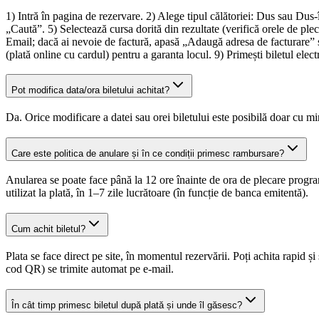
1) Intră în pagina de rezervare. 2) Alege tipul călătoriei: Dus sau Dus
„Caută”. 5) Selectează cursa dorită din rezultate (verifică orele de pl
Email; dacă ai nevoie de factură, apasă „Adaugă adresa de facturare” ș
(plată online cu cardul) pentru a garanta locul. 9) Primești biletul ele
Pot modifica data/ora biletului achitat?
Da. Orice modificare a datei sau orei biletului este posibilă doar cu m
Care este politica de anulare și în ce condiții primesc rambursare?
Anularea se poate face până la 12 ore înainte de ora de plecare progra
utilizat la plată, în 1–7 zile lucrătoare (în funcție de banca emitentă).
Cum achit biletul?
Plata se face direct pe site, în momentul rezervării. Poți achita rapid
cod QR) se trimite automat pe e-mail.
În cât timp primesc biletul după plată și unde îl găsesc?