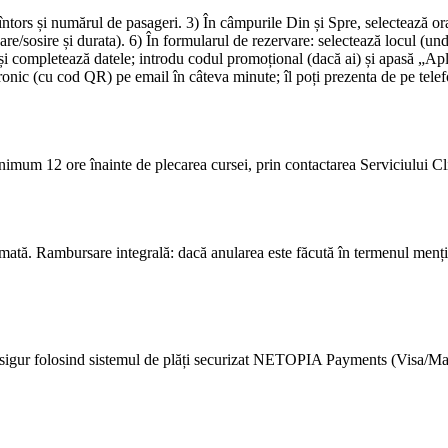
-întors și numărul de pasageri. 3) În câmpurile Din și Spre, selectează o
ecare/sosire și durata). 6) În formularul de rezervare: selectează locul
i completează datele; introdu codul promoțional (dacă ai) și apasă „Apli
ctronic (cu cod QR) pe email în câteva minute; îl poți prezenta de pe tele
inimum 12 ore înainte de plecarea cursei, prin contactarea Serviciului Cli
mată. Rambursare integrală: dacă anularea este făcută în termenul mențio
 și sigur folosind sistemul de plăți securizat NETOPIA Payments (Visa/Ma