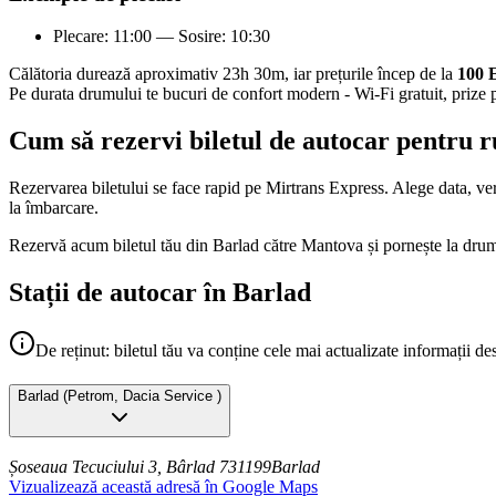
Plecare: 11:00 — Sosire: 10:30
Călătoria durează aproximativ 23h 30m, iar prețurile încep de la
100
Pe durata drumului te bucuri de confort modern - Wi-Fi gratuit, prize p
Cum să rezervi biletul de autocar pentru 
Rezervarea biletului se face rapid pe Mirtrans Express. Alege data, veri
la îmbarcare.
Rezervă acum biletul tău din Barlad către Mantova și pornește la drum
Stații de autocar în Barlad
De reținut: biletul tău va conține cele mai actualizate informații de
Barlad
(
Petrom, Dacia Service
)
Șoseaua Tecuciului 3, Bârlad 731199
Barlad
Vizualizează această adresă în Google Maps