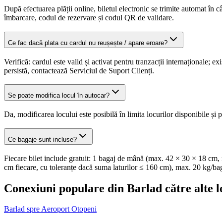
După efectuarea plății online, biletul electronic se trimite automat în 
îmbarcare, codul de rezervare și codul QR de validare.
Ce fac dacă plata cu cardul nu reușește / apare eroare?
Verifică: cardul este valid și activat pentru tranzacții internaționale;
persistă, contactează Serviciul de Suport Clienți.
Se poate modifica locul în autocar?
Da, modificarea locului este posibilă în limita locurilor disponibile și p
Ce bagaje sunt incluse?
Fiecare bilet include gratuit: 1 bagaj de mână (max. 42 × 30 × 18 cm, 
cm fiecare, cu toleranțe dacă suma laturilor ≤ 160 cm), max. 20 kg/ba
Conexiuni populare din Barlad către alte l
Barlad spre Aeroport Otopeni