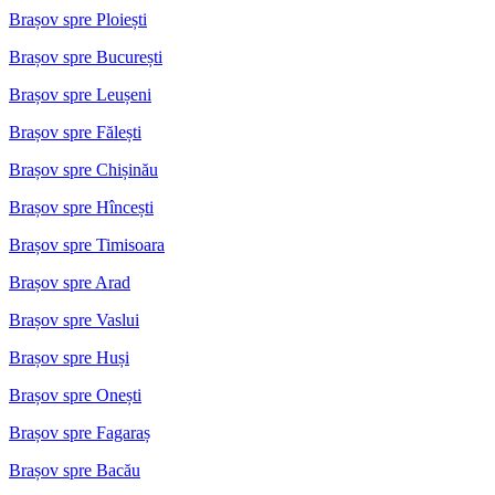
Brașov spre Ploiești
Brașov spre București
Brașov spre Leușeni
Brașov spre Fălești
Brașov spre Chișinău
Brașov spre Hîncești
Brașov spre Timisoara
Brașov spre Arad
Brașov spre Vaslui
Brașov spre Huși
Brașov spre Onești
Brașov spre Fagaraș
Brașov spre Bacău