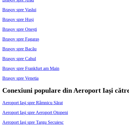
Brașov spre Vaslui
Brașov spre Huși
Brașov spre Onești
Brașov spre Fagaraș
Brașov spre Bacău
Brașov spre Cahul
Brașov spre Frankfurt am Main
Brașov spre Venetia
Conexiuni populare din Aeroport Iași către 
Aeroport Iași spre Râmnicu Sărat
Aeroport Iași spre Aeroport Otopeni
Aeroport Iași spre Targu Secuiesc