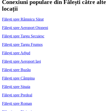
Conexiuni populare din Fălești către alte
locații
Fălești spre Râmnicu Sărat
Fălești spre Aeroport Otopeni
Fălești spre Targu Secuiesc
Fălești spre Targu Frumos
Fălești spre Adjud
Fălești spre Aeroport Iași
Fălești spre Buzău
Fălești spre Câmpina
Fălești spre Sinaia
Fălești spre Predeal
Fălești spre Roman