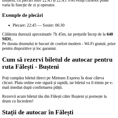
Bușteni, cu plecări între 22:45 și 22:45. Frecvența curselor poate
varia în funcție de zi și operator.
Exemple de plecări
Plecare: 22:45 — Sosire: 06:30
Călătoria durează aproximativ 7h 45m, iar prețurile încep de la
640
MDL
.
Pe durata drumului te bucuri de confort modern - Wi-Fi gratuit, prize
pentru dispozitive și loc garantat.
Cum să rezervi biletul de autocar pentru
ruta Fălești - Bușteni
Poți cumpăra biletul direct pe Mirtrans Express în doar câteva
clicuri. Plata online este sigură și rapidă, iar biletul va fi trimis pe e-
mail imediat după confirmarea plății.
Rezervă acum biletul tău din Fălești către Bușteni și pornește la
drum cu încredere!
Stații de autocar în Fălești