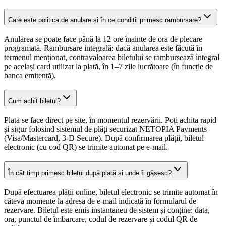
Care este politica de anulare și în ce condiții primesc rambursare?
Anularea se poate face până la 12 ore înainte de ora de plecare
programată. Rambursare integrală: dacă anularea este făcută în
termenul menționat, contravaloarea biletului se rambursează integral
pe același card utilizat la plată, în 1–7 zile lucrătoare (în funcție de
banca emitentă).
Cum achit biletul?
Plata se face direct pe site, în momentul rezervării. Poți achita rapid
și sigur folosind sistemul de plăți securizat NETOPIA Payments
(Visa/Mastercard, 3-D Secure). După confirmarea plății, biletul
electronic (cu cod QR) se trimite automat pe e-mail.
În cât timp primesc biletul după plată și unde îl găsesc?
După efectuarea plății online, biletul electronic se trimite automat în
câteva momente la adresa de e-mail indicată în formularul de
rezervare. Biletul este emis instantaneu de sistem și conține: data,
ora, punctul de îmbarcare, codul de rezervare și codul QR de