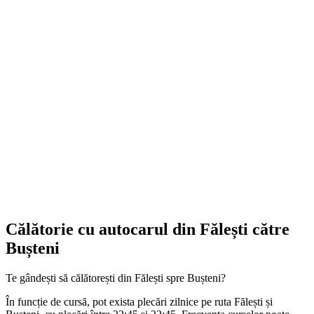
Călătorie cu autocarul din Fălești către
Bușteni
Te gândești să călătorești din Fălești spre Bușteni?
În funcție de cursă, pot exista plecări zilnice pe ruta Fălești și