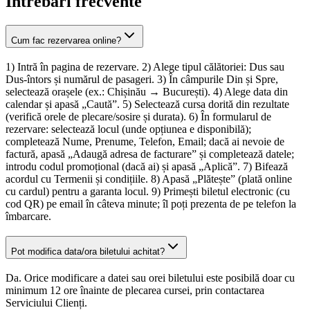
Întrebări frecvente
Cum fac rezervarea online?
1) Intră în pagina de rezervare. 2) Alege tipul călătoriei: Dus sau
Dus-întors și numărul de pasageri. 3) În câmpurile Din și Spre,
selectează orașele (ex.: Chișinău → București). 4) Alege data din
calendar și apasă „Caută”. 5) Selectează cursa dorită din rezultate
(verifică orele de plecare/sosire și durata). 6) În formularul de
rezervare: selectează locul (unde opțiunea e disponibilă);
completează Nume, Prenume, Telefon, Email; dacă ai nevoie de
factură, apasă „Adaugă adresa de facturare” și completează datele;
introdu codul promoțional (dacă ai) și apasă „Aplică”. 7) Bifează
acordul cu Termenii și condițiile. 8) Apasă „Plătește” (plată online
cu cardul) pentru a garanta locul. 9) Primești biletul electronic (cu
cod QR) pe email în câteva minute; îl poți prezenta de pe telefon la
îmbarcare.
Pot modifica data/ora biletului achitat?
Da. Orice modificare a datei sau orei biletului este posibilă doar cu
minimum 12 ore înainte de plecarea cursei, prin contactarea
Serviciului Clienți.