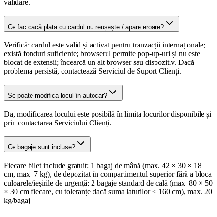
validare.
Ce fac dacă plata cu cardul nu reușește / apare eroare?
Verifică: cardul este valid și activat pentru tranzacții internaționale;
există fonduri suficiente; browserul permite pop-up-uri și nu este
blocat de extensii; încearcă un alt browser sau dispozitiv. Dacă
problema persistă, contactează Serviciul de Suport Clienți.
Se poate modifica locul în autocar?
Da, modificarea locului este posibilă în limita locurilor disponibile și
prin contactarea Serviciului Clienți.
Ce bagaje sunt incluse?
Fiecare bilet include gratuit: 1 bagaj de mână (max. 42 × 30 × 18
cm, max. 7 kg), de depozitat în compartimentul superior fără a bloca
culoarele/ieșirile de urgență; 2 bagaje standard de cală (max. 80 × 50
× 30 cm fiecare, cu toleranțe dacă suma laturilor ≤ 160 cm), max. 20
kg/bagaj.