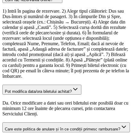
1) Intră în pagina de rezervare. 2) Alege tipul călătoriei: Dus sau
Dus-întors și numărul de pasageri. 3) În câmpurile Din și Spre,
selectează orașele (ex.: Chișinău → București). 4) Alege data din
calendar și apasă „Caută”. 5) Selectează cursa dorită din rezultate
(verifică orele de plecare/sosire și durata). 6) În formularul de
rezervare: selectează locul (unde opțiunea e disponibilă);
completează Nume, Prenume, Telefon, Email; dacă ai nevoie de
factură, apasă „Adaugă adresa de facturare” și completează datele;
introdu codul promoțional (dacă ai) și apasă „Aplică”. 7) Bifează
acordul cu Termenii și condițiile. 8) Apasă „Plătește” (plată online
cu cardul) pentru a garanta locul. 9) Primești biletul electronic (cu
cod QR) pe email în câteva minute; îl poți prezenta de pe telefon la
îmbarcare.
Pot modifica data/ora biletului achitat?
Da. Orice modificare a datei sau orei biletului este posibilă doar cu
minimum 12 ore înainte de plecarea cursei, prin contactarea
Serviciului Clienți.
Care este politica de anulare și în ce condiții primesc rambursare?