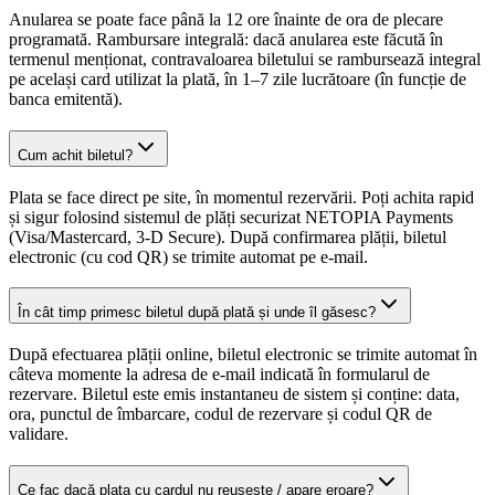
Anularea se poate face până la 12 ore înainte de ora de plecare
programată. Rambursare integrală: dacă anularea este făcută în
termenul menționat, contravaloarea biletului se rambursează integral
pe același card utilizat la plată, în 1–7 zile lucrătoare (în funcție de
banca emitentă).
Cum achit biletul?
Plata se face direct pe site, în momentul rezervării. Poți achita rapid
și sigur folosind sistemul de plăți securizat NETOPIA Payments
(Visa/Mastercard, 3-D Secure). După confirmarea plății, biletul
electronic (cu cod QR) se trimite automat pe e-mail.
În cât timp primesc biletul după plată și unde îl găsesc?
După efectuarea plății online, biletul electronic se trimite automat în
câteva momente la adresa de e-mail indicată în formularul de
rezervare. Biletul este emis instantaneu de sistem și conține: data,
ora, punctul de îmbarcare, codul de rezervare și codul QR de
validare.
Ce fac dacă plata cu cardul nu reușește / apare eroare?