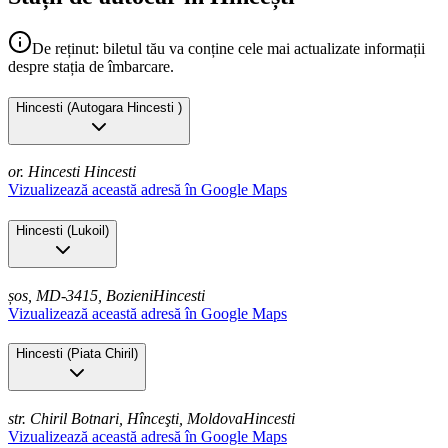
De reținut: biletul tău va conține cele mai actualizate informații
despre stația de îmbarcare.
Hincesti
(
Autogara Hincesti
)
or. Hincesti
Hincesti
Vizualizează această adresă în Google Maps
Hincesti
(
Lukoil
)
șos, MD-3415, Bozieni
Hincesti
Vizualizează această adresă în Google Maps
Hincesti
(
Piata Chiril
)
str. Chiril Botnari, Hînceşti, Moldova
Hincesti
Vizualizează această adresă în Google Maps