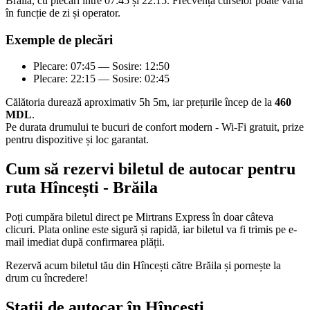
Brăila, cu plecări între 07:45 și 22:15. Frecvența curselor poate varia
în funcție de zi și operator.
Exemple de plecări
Plecare: 07:45 — Sosire: 12:50
Plecare: 22:15 — Sosire: 02:45
Călătoria durează aproximativ 5h 5m, iar prețurile încep de la
460
MDL
.
Pe durata drumului te bucuri de confort modern - Wi-Fi gratuit, prize
pentru dispozitive și loc garantat.
Cum să rezervi biletul de autocar pentru
ruta Hîncești - Brăila
Poți cumpăra biletul direct pe Mirtrans Express în doar câteva
clicuri. Plata online este sigură și rapidă, iar biletul va fi trimis pe e-
mail imediat după confirmarea plății.
Rezervă acum biletul tău din Hîncești către Brăila și pornește la
drum cu încredere!
Stații de autocar în Hîncești