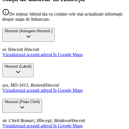
De reținut: biletul tău va conține cele mai actualizate informații
despre stația de îmbarcare.
Hincesti
(
Autogara Hincesti
)
or. Hincesti
Hincesti
Vizualizează această adresă în Google Maps
Hincesti
(
Lukoil
)
șos, MD-3415, Bozieni
Hincesti
Vizualizează această adresă în Google Maps
Hincesti
(
Piata Chiril
)
str. Chiril Botnari, Hînceşti, Moldova
Hincesti
Vizualizează această adresă în Google Maps