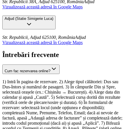
Str. Republicii 38A, Adjud 625100, România
Adjud
Vizualizează această adresă în Google Maps
Adjud
(
Statie Simigerie Luca
)
Str. Republicii, Adjud 625100, România
Adjud
Vizualizează această adresă în Google Maps
Întrebări frecvente
Cum fac rezervarea online?
1) Intră în pagina de rezervare. 2) Alege tipul călătoriei: Dus sau
Dus-întors și numărul de pasageri. 3) În câmpurile Din și Spre,
selectează orașele (ex.: Chișinău → București). 4) Alege data din
calendar și apasă „Caută”. 5) Selectează cursa dorită din rezultate
(verifică orele de plecare/sosire și durata). 6) În formularul de
rezervare: selectează locul (unde opțiunea e disponibilă);
completează Nume, Prenume, Telefon, Email; dacă ai nevoie de
factură, apasă „Adaugă adresa de facturare” și completează datele;
introdu codul promoțional (dacă ai) și apasă „Aplică”. 7) Bifează
acordul cu Termenii și condițiile. 8) Apasă „Plătește” (plată online