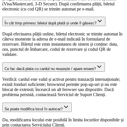
(Visa/Mastercard, 3-D Secure). După confirmarea plății, biletul
electronic (cu cod QR) se trimite automat pe e-mail.
În cât timp primesc biletul după plată și unde îl găsesc?
După efectuarea plății online, biletul electronic se trimite automat în
câteva momente la adresa de e-mail indicată în formularul de
rezervare. Biletul este emis instantaneu de sistem și conține: data,
ora, punctul de îmbarcare, codul de rezervare și codul QR de
validare.
Ce fac dacă plata cu cardul nu reușește / apare eroare?
Verifică: cardul este valid și activat pentru tranzacții internaționale;
există fonduri suficiente; browserul permite pop-up-uri și nu este
blocat de extensii; încearcă un alt browser sau dispozitiv. Dacă
problema persistă, contactează Serviciul de Suport Clienți.
Se poate modifica locul în autocar?
Da, modificarea locului este posibilă în limita locurilor disponibile și
prin contactarea Serviciului Clienți.