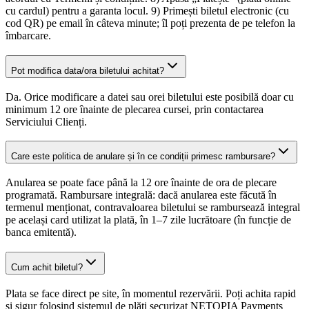
cu cardul) pentru a garanta locul. 9) Primești biletul electronic (cu
cod QR) pe email în câteva minute; îl poți prezenta de pe telefon la
îmbarcare.
Pot modifica data/ora biletului achitat?
Da. Orice modificare a datei sau orei biletului este posibilă doar cu
minimum 12 ore înainte de plecarea cursei, prin contactarea
Serviciului Clienți.
Care este politica de anulare și în ce condiții primesc rambursare?
Anularea se poate face până la 12 ore înainte de ora de plecare
programată. Rambursare integrală: dacă anularea este făcută în
termenul menționat, contravaloarea biletului se rambursează integral
pe același card utilizat la plată, în 1–7 zile lucrătoare (în funcție de
banca emitentă).
Cum achit biletul?
Plata se face direct pe site, în momentul rezervării. Poți achita rapid
și sigur folosind sistemul de plăți securizat NETOPIA Payments