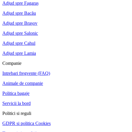
Adjud spre Fagaraș
Adjud spre Bacău
Adjud spre Brașov
Adjud spre Salonic
Adjud spre Cahul
Adjud spre Lamia
Companie
Intrebari fregvente (FAQ)
Animale de companie
Politica bagaje
Servicii la bord
Politici si reguli
GDPR si politica Cookies