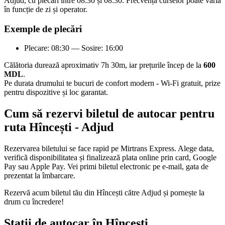
Adjud, cu plecări între 08:30 și 08:30. Frecvența curselor poate varia
în funcție de zi și operator.
Exemple de plecări
Plecare: 08:30 — Sosire: 16:00
Călătoria durează aproximativ 7h 30m, iar prețurile încep de la
600
MDL
.
Pe durata drumului te bucuri de confort modern - Wi-Fi gratuit, prize
pentru dispozitive și loc garantat.
Cum să rezervi biletul de autocar pentru
ruta Hîncești - Adjud
Rezervarea biletului se face rapid pe Mirtrans Express. Alege data,
verifică disponibilitatea și finalizează plata online prin card, Google
Pay sau Apple Pay. Vei primi biletul electronic pe e-mail, gata de
prezentat la îmbarcare.
Rezervă acum biletul tău din Hîncești către Adjud și pornește la
drum cu încredere!
Stații de autocar în Hîncești