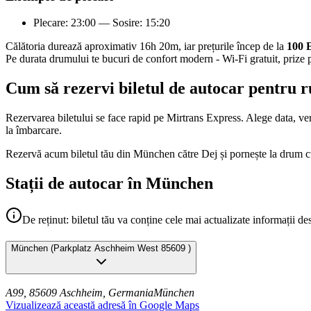
Plecare: 23:00 — Sosire: 15:20
Călătoria durează aproximativ 16h 20m, iar prețurile încep de la
100
Pe durata drumului te bucuri de confort modern - Wi-Fi gratuit, prize p
Cum să rezervi biletul de autocar pentru 
Rezervarea biletului se face rapid pe Mirtrans Express. Alege data, veri
la îmbarcare.
Rezervă acum biletul tău din München către Dej și pornește la drum c
Stații de autocar în München
De reținut: biletul tău va conține cele mai actualizate informații de
München
(
Parkplatz Aschheim West 85609
)
A99, 85609 Aschheim, Germania
München
Vizualizează această adresă în Google Maps