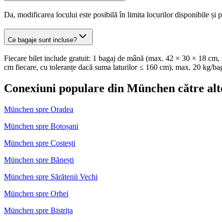
Da, modificarea locului este posibilă în limita locurilor disponibile și p
Ce bagaje sunt incluse?
Fiecare bilet include gratuit: 1 bagaj de mână (max. 42 × 30 × 18 cm, 
cm fiecare, cu toleranțe dacă suma laturilor ≤ 160 cm), max. 20 kg/ba
Conexiuni populare din München către alte
München spre Oradea
München spre Botoșani
München spre Costești
München spre Bănești
München spre Sărătenii Vechi
München spre Orhei
München spre Bistrița