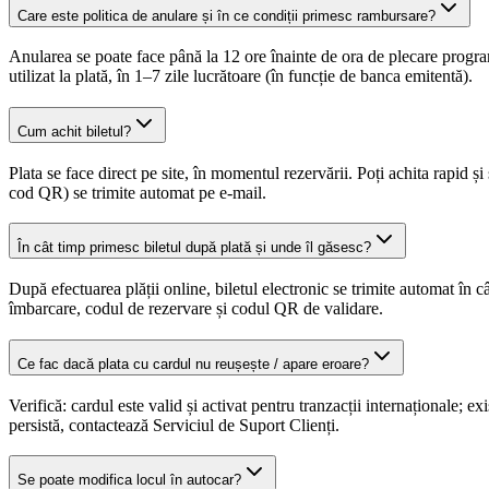
Care este politica de anulare și în ce condiții primesc rambursare?
Anularea se poate face până la 12 ore înainte de ora de plecare progra
utilizat la plată, în 1–7 zile lucrătoare (în funcție de banca emitentă).
Cum achit biletul?
Plata se face direct pe site, în momentul rezervării. Poți achita rapid
cod QR) se trimite automat pe e-mail.
În cât timp primesc biletul după plată și unde îl găsesc?
După efectuarea plății online, biletul electronic se trimite automat în 
îmbarcare, codul de rezervare și codul QR de validare.
Ce fac dacă plata cu cardul nu reușește / apare eroare?
Verifică: cardul este valid și activat pentru tranzacții internaționale;
persistă, contactează Serviciul de Suport Clienți.
Se poate modifica locul în autocar?