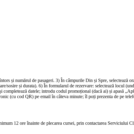
-întors și numărul de pasageri. 3) În câmpurile Din și Spre, selectează o
ecare/sosire și durata). 6) În formularul de rezervare: selectează locul
i completează datele; introdu codul promoțional (dacă ai) și apasă „Apli
ctronic (cu cod QR) pe email în câteva minute; îl poți prezenta de pe tele
inimum 12 ore înainte de plecarea cursei, prin contactarea Serviciului Cli