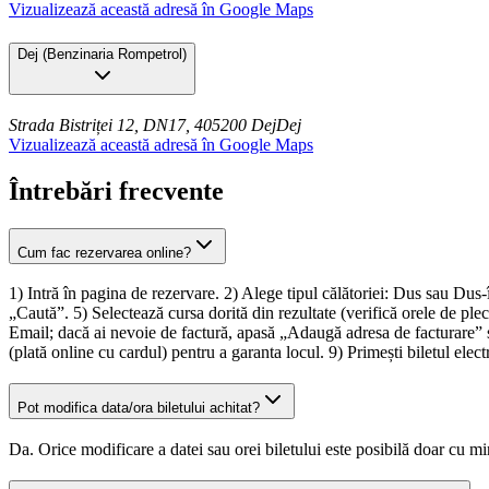
Vizualizează această adresă în Google Maps
Dej
(
Benzinaria Rompetrol
)
Strada Bistriței 12, DN17, 405200 Dej
Dej
Vizualizează această adresă în Google Maps
Întrebări frecvente
Cum fac rezervarea online?
1) Intră în pagina de rezervare. 2) Alege tipul călătoriei: Dus sau Dus
„Caută”. 5) Selectează cursa dorită din rezultate (verifică orele de pl
Email; dacă ai nevoie de factură, apasă „Adaugă adresa de facturare” ș
(plată online cu cardul) pentru a garanta locul. 9) Primești biletul ele
Pot modifica data/ora biletului achitat?
Da. Orice modificare a datei sau orei biletului este posibilă doar cu m