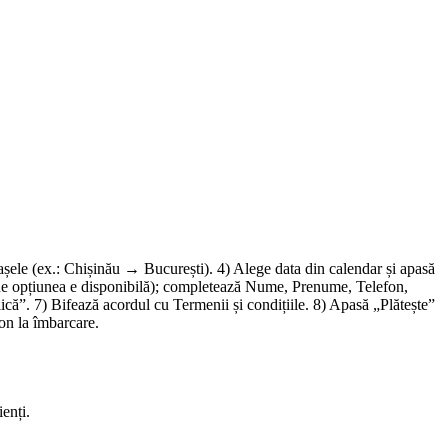
rașele (ex.: Chișinău → București). 4) Alege data din calendar și apasă
 (unde opțiunea e disponibilă); completează Nume, Prenume, Telefon,
că”. 7) Bifează acordul cu Termenii și condițiile. 8) Apasă „Plătește”
fon la îmbarcare.
enți.