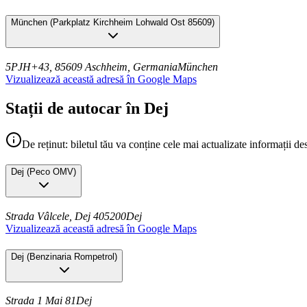
München
(
Parkplatz Kirchheim Lohwald Ost 85609
)
5PJH+43, 85609 Aschheim, Germania
München
Vizualizează această adresă în Google Maps
Stații de autocar în Dej
De reținut: biletul tău va conține cele mai actualizate informații de
Dej
(
Peco OMV
)
Strada Vâlcele, Dej 405200
Dej
Vizualizează această adresă în Google Maps
Dej
(
Benzinaria Rompetrol
)
Strada 1 Mai 81
Dej