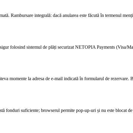
mată. Rambursare integrală: dacă anularea este făcută în termenul mențio
 și sigur folosind sistemul de plăți securizat NETOPIA Payments (Visa/Ma
câteva momente la adresa de e-mail indicată în formularul de rezervare. Bi
 există fonduri suficiente; browserul permite pop-up-uri și nu este blocat 