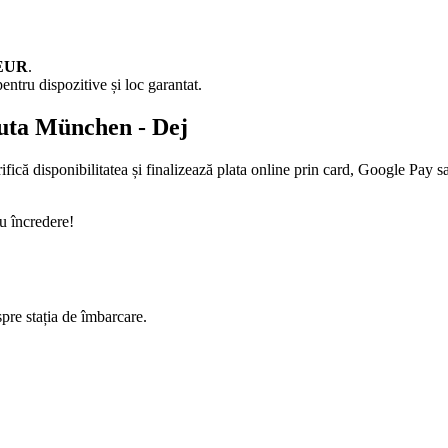
 EUR
.
entru dispozitive și loc garantat.
ruta München - Dej
fică disponibilitatea și finalizează plata online prin card, Google Pay s
u încredere!
spre stația de îmbarcare.